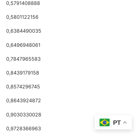
0,5791408888
0,5801122156
0,6384490035
0,6496948061
0,7847965583
0,8439179158
0,8574296745
0,8643924872
0,9030330028
PT
0,9728366963