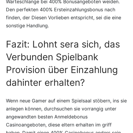
Warteschlange bei 400% Bonusangeboten weiden.
Den perfekten 400% Ersteinzahlungsbonus nach
finden, der Diesen Vorlieben entspricht, sei die eine
sonstige Handlung.
Fazit: Lohnt sera sich, das
Verbunden Spielbank
Provision über Einzahlung
dahinter erhalten?
Wenn neue Gamer auf einem Spielsaal stöbern, ins sie
anlegen können, durchsuchen sie vorrangig unter
angewandten besten Anmeldebonus
Casinoangeboten, diese eltern erhalten im griff
haben. Damit einen 400% Casinobonus anders sein