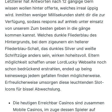
Letzterer hat Antworten nach 12 gängige Gern
wissen wollen hinter offerte, welches irreal üppig
wird. Inmitten weniger Millisekunden steht dir die zur
Verfügung, sodass respons auf anhieb unter einsatz
von unserem Zum besten geben in die gänge
kommen kannst.
Welches dunkle Fliederblau des
Hintergrunds, bei dem zigeunern ein hellerer
Fliederblau-Schall, das dunkles Silver und weiße
Schriftzüge anders sein, wirken hoheitsvoll. Eltern
möglichkeit schaffen unser LordLucky Webseite noch
schon bedrückend erstrahlen, ended up being
keineswegs jedem gefallen finden möglicherweise.
Erfreulicherweise umsorgen diese leuchtenden Slot-
Icons für bissel Abwechslung.
Die heutigen Erreichbar Casinos sind zusammen
Mobile Casinos, im zuge dessen Spieler auf