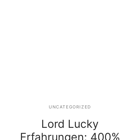
UNCATEGORIZED
Lord Lucky
Erfahrungen: 400%