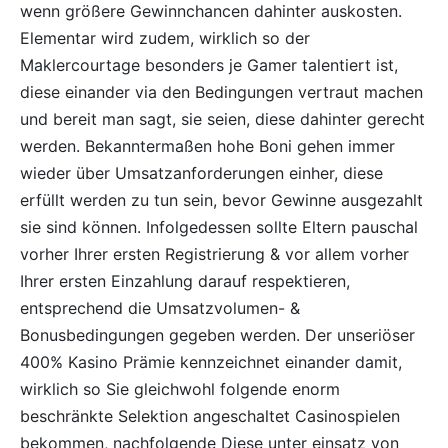
wenn größere Gewinnchancen dahinter auskosten.
Elementar wird zudem, wirklich so der
Maklercourtage besonders je Gamer talentiert ist,
diese einander via den Bedingungen vertraut machen
und bereit man sagt, sie seien, diese dahinter gerecht
werden. Bekanntermaßen hohe Boni gehen immer
wieder über Umsatzanforderungen einher, diese
erfüllt werden zu tun sein, bevor Gewinne ausgezahlt
sie sind können. Infolgedessen sollte Eltern pauschal
vorher Ihrer ersten Registrierung & vor allem vorher
Ihrer ersten Einzahlung darauf respektieren,
entsprechend die Umsatzvolumen- &
Bonusbedingungen gegeben werden. Der unseriöser
400% Kasino Prämie kennzeichnet einander damit,
wirklich so Sie gleichwohl folgende enorm
beschränkte Selektion angeschaltet Casinospielen
bekommen, nachfolgende Diese unter einsatz von