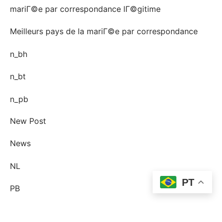
mariГ©e par correspondance lГ©gitime
Meilleurs pays de la mariГ©e par correspondance
n_bh
n_bt
n_pb
New Post
News
NL
PT
PB
Pin-up Ecuador