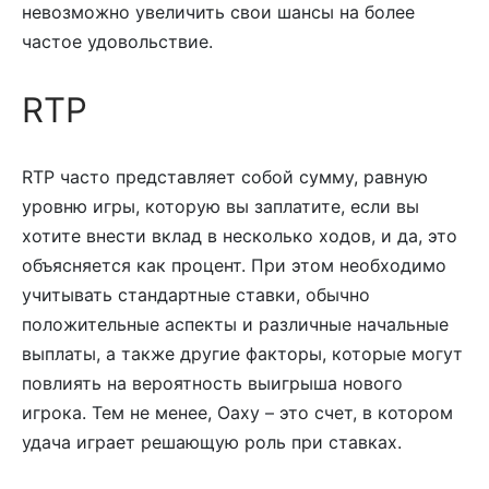
невозможно увеличить свои шансы на более
частое удовольствие.
RTP
RTP часто представляет собой сумму, равную
уровню игры, которую вы заплатите, если вы
хотите внести вклад в несколько ходов, и да, это
объясняется как процент. При этом необходимо
учитывать стандартные ставки, обычно
положительные аспекты и различные начальные
выплаты, а также другие факторы, которые могут
повлиять на вероятность выигрыша нового
игрока. Тем не менее, Оаху – это счет, в котором
удача играет решающую роль при ставках.