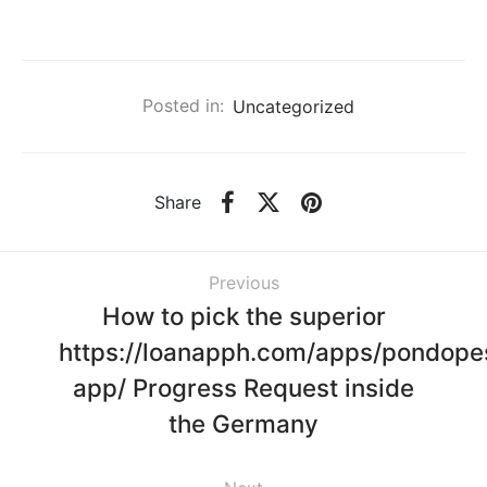
Posted in:
Uncategorized
Share
Previous
How to pick the superior
https://loanapph.com/apps/pondope
app/ Progress Request inside
the Germany