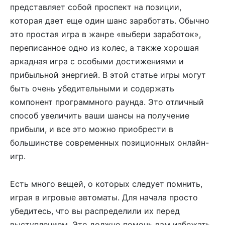
представляет собой проспект на позиции,
которая дает еще один шанс заработать. Обычно
это простая игра в жанре «выбери заработок»,
переписанное одно из колес, а также хорошая
аркадная игра с особыми достижениями и
прибыльной энергией. В этой статье игры могут
быть очень убедительными и содержать
компонент программного раунда. Это отличный
способ увеличить ваши шансы на получение
прибыли, и все это можно приобрести в
большинстве современных позиционных онлайн-
игр.
Есть много вещей, о которых следует помнить,
играя в игровые автоматы. Для начала просто
убедитесь, что вы распределили их перед
выступлением. Это должно помочь вам избежать