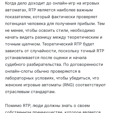
Когда дело доходит до онлайн-игр на игровых
автоматах, RTP является наиболее важным
показателем, который фактически проверяет
потенциал человека для получения прибыли. Тем
не менее, чтобы освоить стили, необходимо
начать видеть разницу между теоретическим и
точным щелчком. Теоретический RTP будет
зависеть от случайности, поскольку точный RTP
устанавливается после оценки и начала
судебного разбирательства. По договоренности
онлайн-слоты обычно проверяются в
лабораторных условиях, чтобы убедиться, что
женские игровые автоматы (RNG) соответствуют
отраслевым стандартам.
Помимо RTP, люди должны знать о своем
собственном преимуществе, которое является