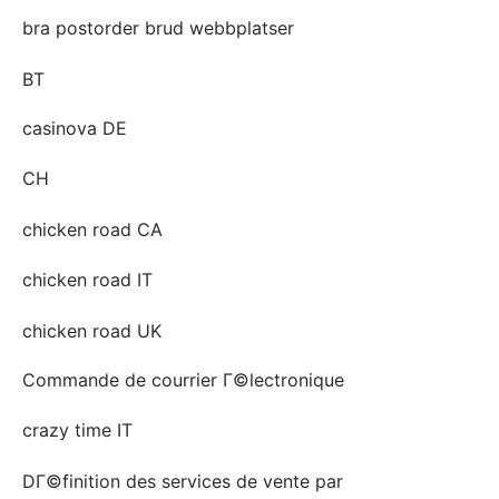
bra postorder brud webbplatser
BT
casinova DE
CH
chicken road CA
chicken road IT
chicken road UK
Commande de courrier Г©lectronique
crazy time IT
DГ©finition des services de vente par