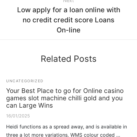
Next
Low apply for a loan online with
no credit credit score Loans
On-line
Related Posts
UNCATEGORIZED
Your Best Place to go for Online casino
games slot machine chilli gold and you
can Large Wins
16/01/2025
Heidi functions as a spread away, and is available in
three a lot more variations. WMS colour coded …