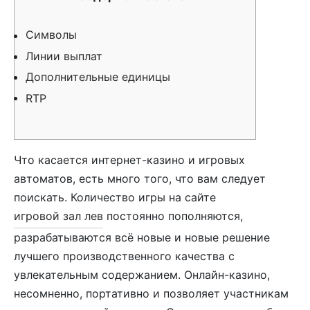
Символы
Линии выплат
Дополнительные единицы
RTP
Что касается интернет-казино и игровых
автоматов, есть много того, что вам следует
поискать. Количество игры на сайте
игровой зал лев
постоянно пополняются,
разрабатываются всё новые и новые решение
лучшего производственного качества с
увлекательным содержанием. Онлайн-казино,
несомненно, портативно и позволяет участникам