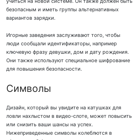
учиться на новой системе.
Он также должен быть
безопасным и иметь группы альтернативных
вариантов зарядки.
Игорные заведения заслуживают того, чтобы
люди сообщали идентификаторы, например
ключевую фразу девушки, дом и дату рождения.
Они также используют специальное шифрование
для повышения безопасности.
Символы
Дизайн, который вы увидите на катушках для
ловли нахлыстом в видео-слоте, может повысить
или снизить ваши шансы на успех.
Нижеприведенные символы колеблются в