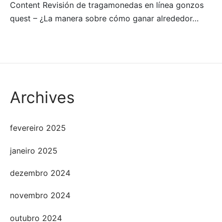
Content Revisión de tragamonedas en línea gonzos
quest – ¿La manera sobre cómo ganar alrededor…
Archives
fevereiro 2025
janeiro 2025
dezembro 2024
novembro 2024
outubro 2024