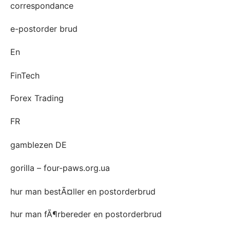
correspondance
e-postorder brud
En
FinTech
Forex Trading
FR
gamblezen DE
gorilla – four-paws.org.ua
hur man bestÃ¤ller en postorderbrud
hur man fÃ¶rbereder en postorderbrud