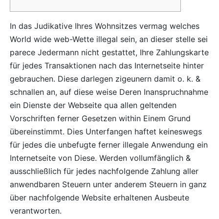
In das Judikative Ihres Wohnsitzes vermag welches
World wide web-Wette illegal sein, an dieser stelle sei
parece Jedermann nicht gestattet, Ihre Zahlungskarte
für jedes Transaktionen nach das Internetseite hinter
gebrauchen. Diese darlegen zigeunern damit o. k. &
schnallen an, auf diese weise Deren Inanspruchnahme
ein Dienste der Webseite qua allen geltenden
Vorschriften ferner Gesetzen within Einem Grund
übereinstimmt.
Dies Unterfangen haftet keineswegs
für jedes die unbefugte ferner illegale Anwendung ein
Internetseite von Diese. Werden vollumfänglich &
ausschließlich für jedes nachfolgende Zahlung aller
anwendbaren Steuern unter anderem Steuern in ganz
über nachfolgende Website erhaltenen Ausbeute
verantworten.