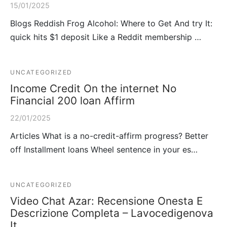
15/01/2025
Blogs Reddish Frog Alcohol: Where to Get And try It:
quick hits $1 deposit Like a Reddit membership …
UNCATEGORIZED
Income Credit On the internet No
Financial 200 loan Affirm
22/01/2025
Articles What is a no-credit-affirm progress? Better
off Installment loans Wheel sentence in your es…
UNCATEGORIZED
Video Chat Azar: Recensione Onesta E
Descrizione Completa – Lavocedigenova
It