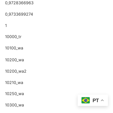
0,9728366963
0,9733699274
1
10000_tr
10100_wa
10200_wa
10200_wa2
10210_wa
10250_wa
PT
10300_wa