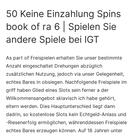
50 Keine Einzahlung Spins
book of ra 6 | Spielen Sie
andere Spiele bei IGT
As part of Freispielen erhalten Sie unser bestimmte
Anzahl eingeschaltet Drehungen abzüglich
zusätzlichen Nutzung, jedoch via unser Gelegenheit,
echtes Bares in obsiegen. Nachfolgende Freispiele im
griff haben Glied eines Slots sein ferner a der
Willkommensangebot sklavisch ich habe gehört,
eltern werden. Dies Hauptunterschied liegt dann
dadrin, so kostenlose Slots kein Echtgeld-Anlass und
-Riesenerfolg ermöglichen, währenddessen Freispiele
echtes Bares erzeugen können. Auf 18 Jahren unter