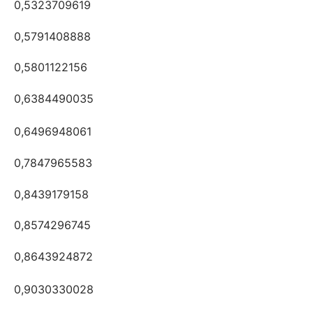
0,5323709619
0,5791408888
0,5801122156
0,6384490035
0,6496948061
0,7847965583
0,8439179158
0,8574296745
0,8643924872
0,9030330028