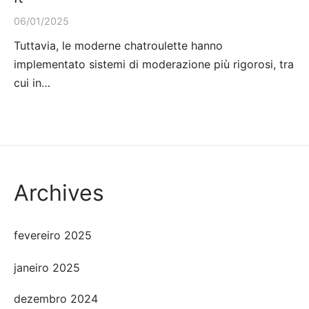
06/01/2025
Tuttavia, le moderne chatroulette hanno
implementato sistemi di moderazione più rigorosi, tra
cui in…
Archives
fevereiro 2025
janeiro 2025
dezembro 2024