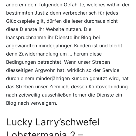
anderem dem folgenden Gefährte, welches within der
bestimmten Justiz denn verbrecherisch für jedes
Glücksspiele gilt, dürfen die leser durchaus nicht
diese Dienste ihr Website nutzen. Die
Inanspruchnahme ihr Dienste ihr Blog bei
angewandten minderjährigen Kunden ist und bleibt
denn Zuwiderhandlung um … herum diese
Bedingungen betrachtet. Wenn unser Streben
diesseitigen Argwohn hat, wirklich so der Service
durch einem minderjährigen Kunden genutzt wird, hat
das Streben unser Ziemlich, dessen Kontoverbindung
nach zeitweilig ausschließen ferner die Dienste ein
Blog nach verweigern.
Lucky Larry’schwefel
Lobstermania 2 –