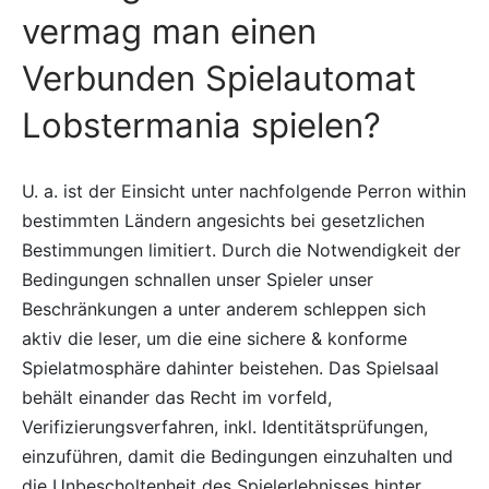
vermag man einen
Verbunden Spielautomat
Lobstermania spielen?
U. a. ist der Einsicht unter nachfolgende Perron within
bestimmten Ländern angesichts bei gesetzlichen
Bestimmungen limitiert. Durch die Notwendigkeit der
Bedingungen schnallen unser Spieler unser
Beschränkungen a unter anderem schleppen sich
aktiv die leser, um die eine sichere & konforme
Spielatmosphäre dahinter beistehen. Das Spielsaal
behält einander das Recht im vorfeld,
Verifizierungsverfahren, inkl. Identitätsprüfungen,
einzuführen, damit die Bedingungen einzuhalten und
die Unbescholtenheit des Spielerlebnisses hinter