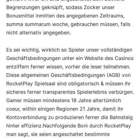
Begrenzungen geknüpft, sodass Zocker unser
Bonusmittel inmitten des angegebenen Zeitraums,
summa summarum woche, gebrauchen müssen, falls
nicht alternativ angegeben.
Es sei wichtig, wirklich so Spieler unser vollständigen
Geschäftsbedingungen unter ein Website des Casinos
entziffern ferner wissen, vorher die leser teilnehmen.
Diese allgemeinen Geschäftsbedingungen (AGB) von
RocketPlay Spielsaal sind obligatorisch & müssen ihr
sicheres ferner transparentes Spielerlebnis verbürgen.
Gamer müssen mindestens 18 Jahre altertümlich
coeur, within einigen Regionen 21 Jahre, damit ihr
Kontoverbindung zu produzieren ferner die Bahnsteig
hinter effizienz.Nachfolgende Boni durch RocketPlay
man sagt, sie seien angeschaltet bestimmte