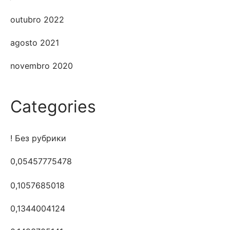
outubro 2022
agosto 2021
novembro 2020
Categories
! Без рубрики
0,05457775478
0,1057685018
0,1344004124