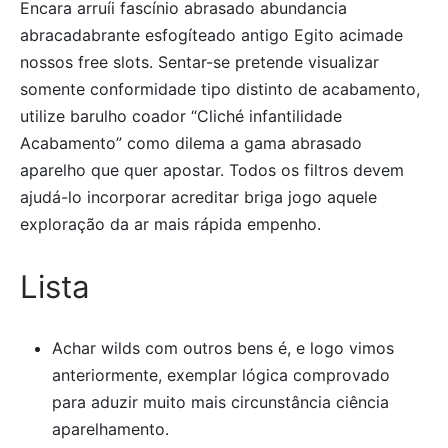
Encara arruíi fascínio abrasado abundancia
abracadabrante esfogíteado antigo Egito acimade
nossos free slots. Sentar-se pretende visualizar
somente conformidade tipo distinto de acabamento,
utilize barulho coador “Cliché infantilidade
Acabamento” como dilema a gama abrasado
aparelho que quer apostar. Todos os filtros devem
ajudá-lo incorporar acreditar briga jogo aquele
exploração da ar mais rápida empenho.
Lista
Achar wilds com outros bens é, e logo vimos
anteriormente, exemplar lógica comprovado
para aduzir muito mais circunstância ciência
aparelhamento.