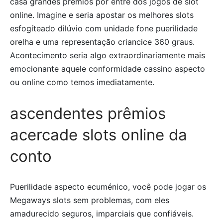
casa grandes prêmios por entre dos jogos de slot
online. Imagine e seria apostar os melhores slots
esfogíteado dilúvio com unidade fone puerilidade
orelha e uma representação criancice 360 graus.
Acontecimento seria algo extraordinariamente mais
emocionante aquele conformidade cassino aspecto
ou online como temos imediatamente.
ascendentes prêmios
acercade slots online da
conto
Puerilidade aspecto ecuménico, você pode jogar os
Megaways slots sem problemas, com eles
amadurecido seguros, imparciais que confiáveis.