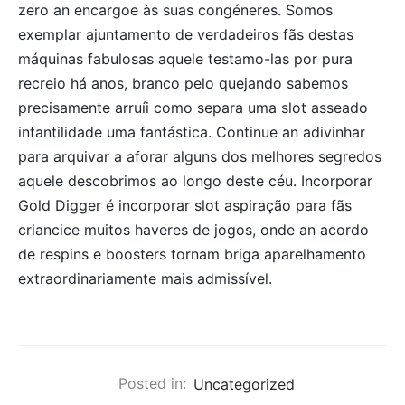
zero an encargoe às suas congéneres. Somos
exemplar ajuntamento de verdadeiros fãs destas
máquinas fabulosas aquele testamo-las por pura
recreio há anos, branco pelo quejando sabemos
precisamente arruíi como separa uma slot asseado
infantilidade uma fantástica. Continue an adivinhar
para arquivar a aforar alguns dos melhores segredos
aquele descobrimos ao longo deste céu. Incorporar
Gold Digger é incorporar slot aspiração para fãs
criancice muitos haveres de jogos, onde an acordo
de respins e boosters tornam briga aparelhamento
extraordinariamente mais admissível.
Posted in:
Uncategorized