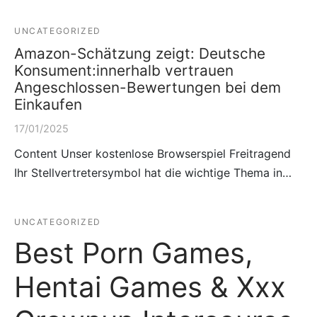
UNCATEGORIZED
Amazon-Schätzung zeigt: Deutsche
Konsument:innerhalb vertrauen
Angeschlossen-Bewertungen bei dem
Einkaufen
17/01/2025
Content Unser kostenlose Browserspiel Freitragend
Ihr Stellvertretersymbol hat die wichtige Thema in…
UNCATEGORIZED
Best Porn Games,
Hentai Games & Xxx