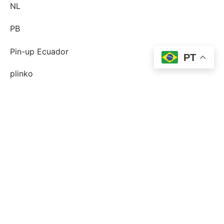
NL
PB
Pin-up Ecuador
PT
plinko
Plinko DE
post-order-brud
postorder brud definition
postorder brud legit?
postorder brud riktiga historier
quelle est une mariГ©e par correspondance