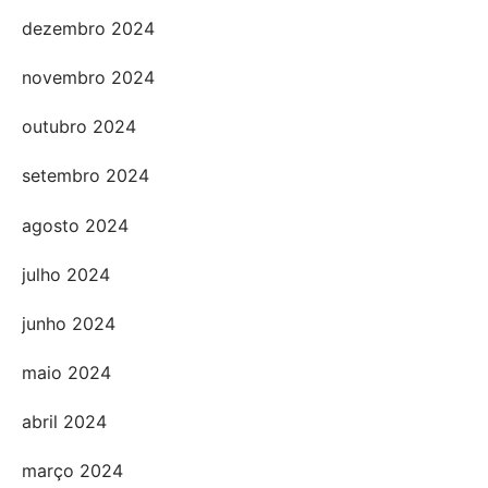
dezembro 2024
novembro 2024
outubro 2024
setembro 2024
agosto 2024
julho 2024
junho 2024
maio 2024
abril 2024
março 2024