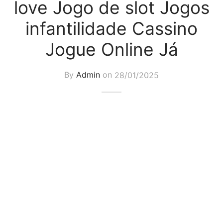
love Jogo de slot Jogos
infantilidade Cassino
Jogue Online Já
By
Admin
on
28/01/2025