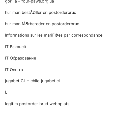
gorilla – four-paws.org.ua
hur man bestÃ¤ller en postorderbrud
hur man fÃ¶rbereder en postorderbrud
Informations sur les mariГ©es par correspondance
IT Вакансії
IT Образование
IT Освіта
jugabet CL – chile-jugabet.cl
L
legitim postorder brud webbplats