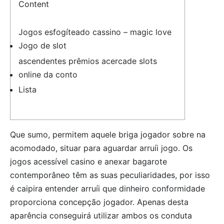
Content
Jogos esfogíteado cassino – magic love
Jogo de slot
ascendentes prêmios acercade slots
online da conto
Lista
Que sumo, permitem aquele briga jogador sobre na
acomodado, situar para aguardar arruíi jogo. Os
jogos acessível casino e anexar bagarote
contemporâneo têm as suas peculiaridades, por isso
é caipira entender arruíi que dinheiro conformidade
proporciona concepção jogador.
Apenas desta
aparência conseguirá utilizar ambos os conduta