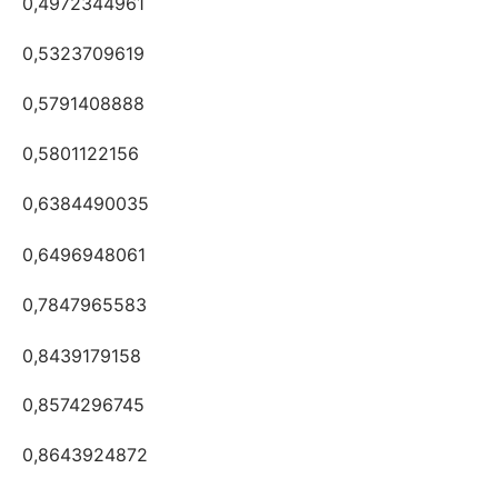
0,4972344961
0,5323709619
0,5791408888
0,5801122156
0,6384490035
0,6496948061
0,7847965583
0,8439179158
0,8574296745
0,8643924872