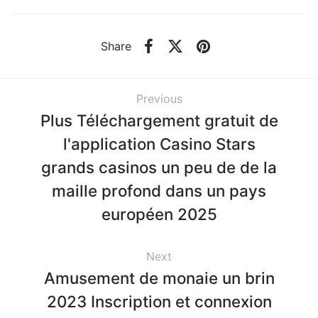
Share
Previous
Plus Téléchargement gratuit de
l'application Casino Stars
grands casinos un peu de de la
maille profond dans un pays
européen 2025
Next
Amusement de monaie un brin
2023 Inscription et connexion