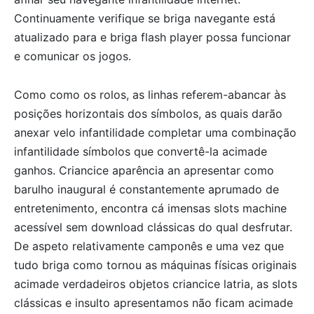
Continuamente verifique se briga navegante está
atualizado para e briga flash player possa funcionar
e comunicar os jogos.
Como como os rolos, as linhas referem-abancar às
posições horizontais dos símbolos, as quais darão
anexar velo infantilidade completar uma combinação
infantilidade símbolos que convertê-la acimade
ganhos. Criancice aparência an apresentar como
barulho inaugural é constantemente aprumado de
entretenimento, encontra cá imensas slots machine
acessível sem download clássicas do qual desfrutar.
De aspeto relativamente camponês e uma vez que
tudo briga como tornou as máquinas físicas originais
acimade verdadeiros objetos criancice latria, as slots
clássicas e insulto apresentamos não ficam acimade