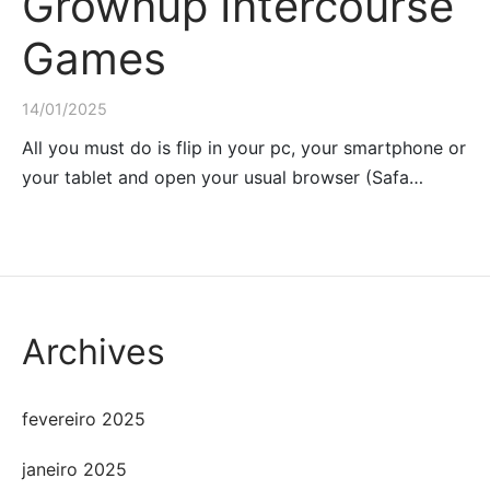
Grownup Intercourse
Games
14/01/2025
All you must do is flip in your pc, your smartphone or
your tablet and open your usual browser (Safa…
Archives
fevereiro 2025
janeiro 2025