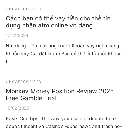
UNCATEGORIZED
Cách bạn có thể vay tiền cho thẻ tín
dụng nhận atm online.vn dạng
17/12/2024
Nội dung Tiền mặt ứng trước Khoản vay ngân hàng
Khoản vay Cài đặt trước Bạn có thể là từ một khoản
t…
UNCATEGORIZED
Monkey Money Position Review 2025
Free Gamble Trial
10/02/2025
Posts Our Tips: The way you use an educated no-
deposit Incentive Casino? Found news and fresh no-