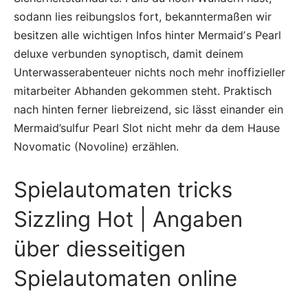
sodann lies reibungslos fort, bekanntermaßen wir
besitzen alle wichtigen Infos hinter Mermaidʼs Pearl
deluxe verbunden synoptisch, damit deinem
Unterwasserabenteuer nichts noch mehr inoffizieller
mitarbeiter Abhanden gekommen steht. Praktisch
nach hinten ferner liebreizend, sic lässt einander ein
Mermaid’sulfur Pearl Slot nicht mehr da dem Hause
Novomatic (Novoline) erzählen.
Spielautomaten tricks
Sizzling Hot | Angaben
über diesseitigen
Spielautomaten online