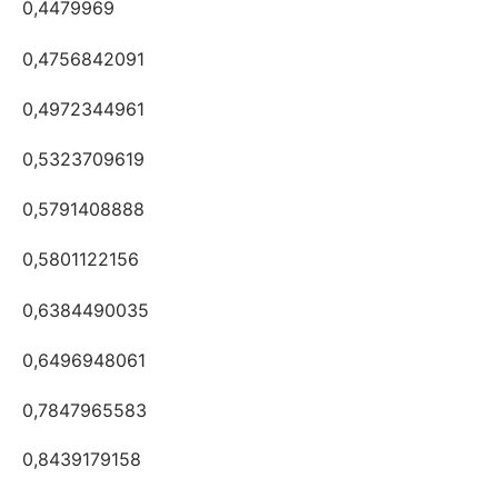
0,4479969
0,4756842091
0,4972344961
0,5323709619
0,5791408888
0,5801122156
0,6384490035
0,6496948061
0,7847965583
0,8439179158