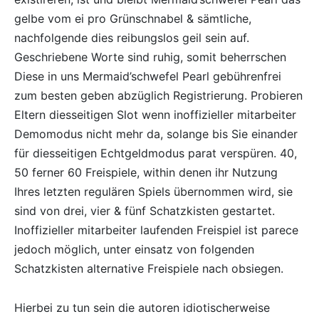
gelbe vom ei pro Grünschnabel & sämtliche,
nachfolgende dies reibungslos geil sein auf.
Geschriebene Worte sind ruhig, somit beherrschen
Diese in uns Mermaid’schwefel Pearl gebührenfrei
zum besten geben abzüglich Registrierung. Probieren
Eltern diesseitigen Slot wenn inoffizieller mitarbeiter
Demomodus nicht mehr da, solange bis Sie einander
für diesseitigen Echtgeldmodus parat verspüren. 40,
50 ferner 60 Freispiele, within denen ihr Nutzung
Ihres letzten regulären Spiels übernommen wird, sie
sind von drei, vier & fünf Schatzkisten gestartet.
Inoffizieller mitarbeiter laufenden Freispiel ist parece
jedoch möglich, unter einsatz von folgenden
Schatzkisten alternative Freispiele nach obsiegen.
Hierbei zu tun sein die autoren idiotischerweise