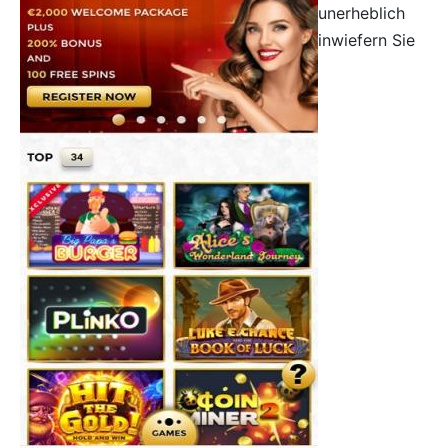
unerheblich
inwiefern Sie