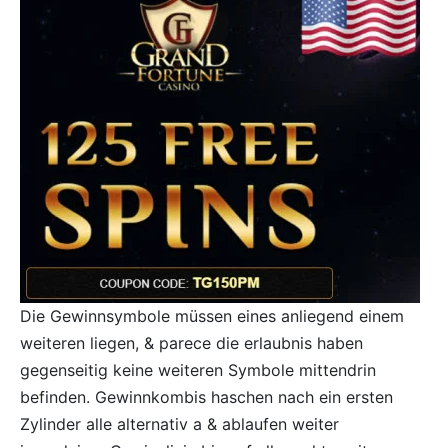
Die Gewinnsymbole müssen eines anliegend einem
weiteren liegen, & parece die erlaubnis haben
gegenseitig keine weiteren Symbole mittendrin
befinden. Gewinnkombis haschen nach ein ersten
Zylinder alle alternativ a & ablaufen weiter