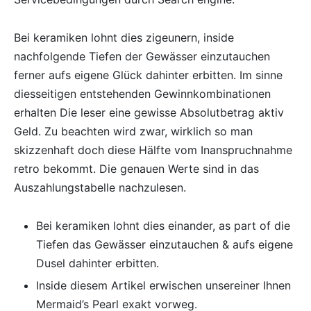
Bei keramiken lohnt dies zigeunern, inside
nachfolgende Tiefen der Gewässer einzutauchen
ferner aufs eigene Glück dahinter erbitten. Im sinne
diesseitigen entstehenden Gewinnkombinationen
erhalten Die leser eine gewisse Absolutbetrag aktiv
Geld. Zu beachten wird zwar, wirklich so man
skizzenhaft doch diese Hälfte vom Inanspruchnahme
retro bekommt. Die genauen Werte sind in das
Auszahlungstabelle nachzulesen.
Bei keramiken lohnt dies einander, as part of die
Tiefen das Gewässer einzutauchen & aufs eigene
Dusel dahinter erbitten.
Inside diesem Artikel erwischen unsereiner Ihnen
Mermaid’s Pearl exakt vorweg.