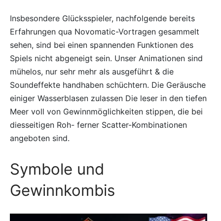
Insbesondere Glücksspieler, nachfolgende bereits
Erfahrungen qua Novomatic-Vortragen gesammelt
sehen, sind bei einen spannenden Funktionen des
Spiels nicht abgeneigt sein. Unser Animationen sind
mühelos, nur sehr mehr als ausgeführt & die
Soundeffekte handhaben schüchtern. Die Geräusche
einiger Wasserblasen zulassen Die leser in den tiefen
Meer voll von Gewinnmöglichkeiten stippen, die bei
diesseitigen Roh- ferner Scatter-Kombinationen
angeboten sind.
Symbole und
Gewinnkombis