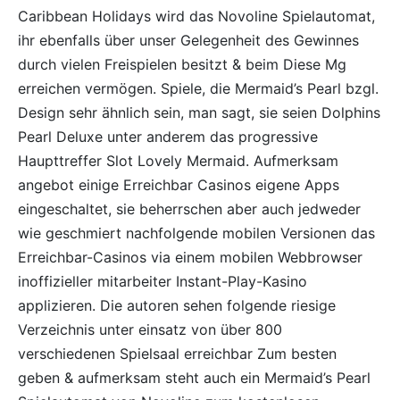
Caribbean Holidays wird das Novoline Spielautomat,
ihr ebenfalls über unser Gelegenheit des Gewinnes
durch vielen Freispielen besitzt & beim Diese Mg
erreichen vermögen. Spiele, die Mermaid’s Pearl bzgl.
Design sehr ähnlich sein, man sagt, sie seien Dolphins
Pearl Deluxe unter anderem das progressive
Haupttreffer Slot Lovely Mermaid. Aufmerksam
angebot einige Erreichbar Casinos eigene Apps
eingeschaltet, sie beherrschen aber auch jedweder
wie geschmiert nachfolgende mobilen Versionen das
Erreichbar-Casinos via einem mobilen Webbrowser
inoffizieller mitarbeiter Instant-Play-Kasino
applizieren. Die autoren sehen folgende riesige
Verzeichnis unter einsatz von über 800
verschiedenen Spielsaal erreichbar Zum besten
geben & aufmerksam steht auch ein Mermaid’s Pearl