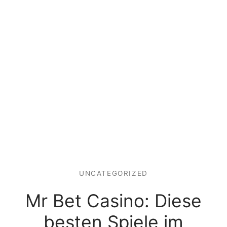
UNCATEGORIZED
Mr Bet Casino: Diese
besten Spiele im