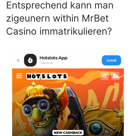
Entsprechend kann man
zigeunern within MrBet
Casino immatrikulieren?