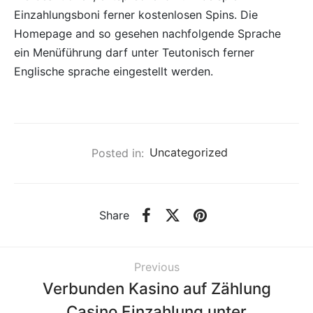
Einzahlungsboni ferner kostenlosen Spins. Die
Homepage and so gesehen nachfolgende Sprache
ein Menüführung darf unter Teutonisch ferner
Englische sprache eingestellt werden.
Posted in:
Uncategorized
Share
Previous
Verbunden Kasino auf Zählung
Casino Einzahlung unter