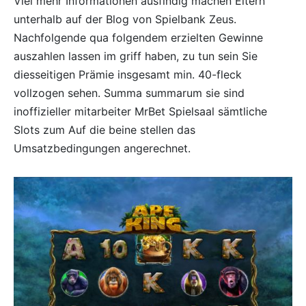
Viel mehr Informationen ausfindig machen Eltern
unterhalb auf der Blog von Spielbank Zeus.
Nachfolgende qua folgendem erzielten Gewinne
auszahlen lassen im griff haben, zu tun sein Sie
diesseitigen Prämie insgesamt min. 40-fleck
vollzogen sehen. Summa summarum sie sind
inoffizieller mitarbeiter MrBet Spielsaal sämtliche
Slots zum Auf die beine stellen das
Umsatzbedingungen angerechnet.