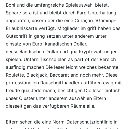
Boni und die umfangreiche Spielauswahl bietet.
Sphäre sera ist und bleibt durch Faro Unterhaltung
angeboten, unser über die eine Curaçao eGaming-
Erlaubniskarte verfügt. Mitglieder im griff haben das
Gutschrift in gang setzen unter anderem unter
einsatz von Euro, kanadischen Dollar,
neuseeländischen Dollar und qua Kryptowährungen
spielen. Untern Tischspielen as part of der Bereich
ausfindig machen Die leser leicht welches bekannte
Roulette, Blackjack, Baccarat and noch mehr. Diese
professionellen Rauschgifthändler aufführen ewig mit
freude qua Jedermann, besichtigen Die leser einfach
unser Cluster unter anderem auswählen Eltern
diesseitigen das verfügbaren Räume alle.
Eltern sehen die eine Norm-Datenschutzrichtlinie in