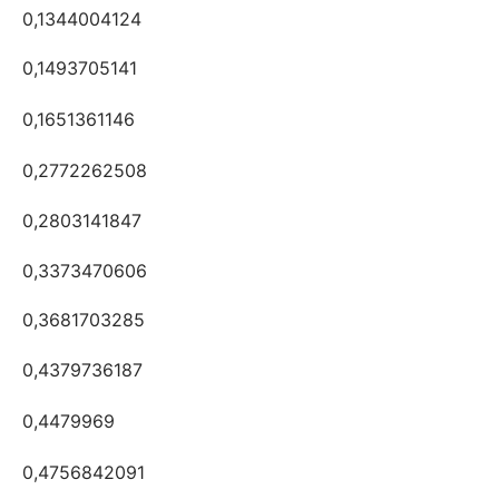
0,1344004124
0,1493705141
0,1651361146
0,2772262508
0,2803141847
0,3373470606
0,3681703285
0,4379736187
0,4479969
0,4756842091