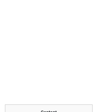
Content