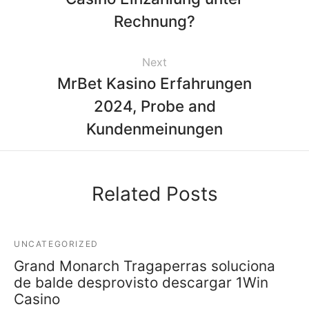
Rechnung?
Next
MrBet Kasino Erfahrungen
2024, Probe and
Kundenmeinungen
Related Posts
UNCATEGORIZED
Grand Monarch Tragaperras soluciona
de balde desprovisto descargar 1Win
Casino