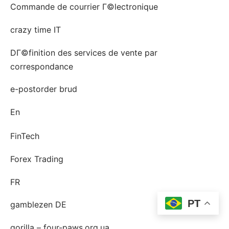
Commande de courrier Г©lectronique
crazy time IT
DГ©finition des services de vente par
correspondance
e-postorder brud
En
FinTech
Forex Trading
FR
PT
gamblezen DE
gorilla – four-paws.org.ua