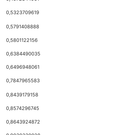
0,5323709619
0,5791408888
0,5801122156
0,6384490035
0,6496948061
0,7847965583
0,8439179158
0,8574296745
0,8643924872