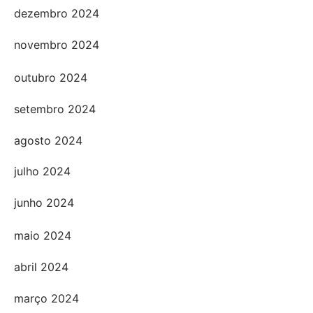
dezembro 2024
novembro 2024
outubro 2024
setembro 2024
agosto 2024
julho 2024
junho 2024
maio 2024
abril 2024
março 2024