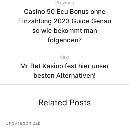
Previous
Casino 50 Ecu Bonus ohne
Einzahlung 2023 Guide Genau
so wie bekommt man
folgenden?
Next
Mr Bet Kasino fest hier unser
besten Alternativen!
Related Posts
UNCATEGORIZED