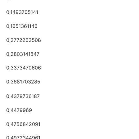
0,1493705141
0,1651361146
0,2772262508
0,2803141847
0,3373470606
0,3681703285
0,4379736187
0,4479969
0,4756842091
0,4972344961