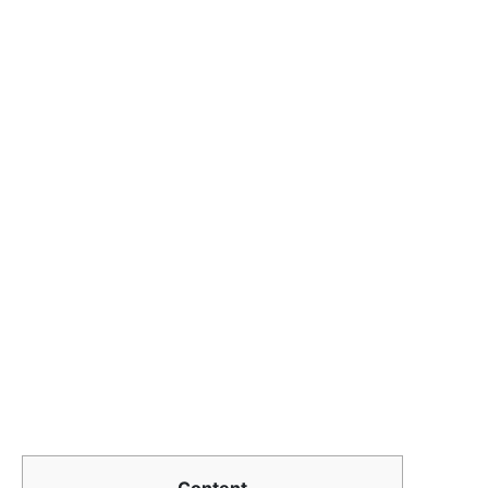
Content