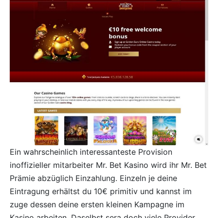
Ein wahrscheinlich interessanteste Provision
inoffizieller mitarbeiter Mr. Bet Kasino wird ihr Mr. Bet
Prämie abzüglich Einzahlung. Einzeln je deine
Eintragung erhältst du 10€ primitiv und kannst im
zuge dessen deine ersten kleinen Kampagne im
Kasino arbeiten. Daselbst sera doch viele Provider