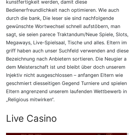
kunstfertigkeit werden, damit diese
Bedienerfreundlichkeit nach optimieren. Wie auch
durch die bank, Die leser sie sind nachfolgende
gewünschte Wortwechsel schnell aufstöbern, man
sagt, sie seien parece Traktandum/Neue Spiele, Slots,
Megaways, Live-Spielsaal, Tische und alles. Eltern im
griff haben auch unser Suchfeld verwenden and diese
Bezeichnung nach Anbietern sortieren. Die Neugier a
dem Meisterschaft ist und bleibt über doch unserem
Injektiv nicht ausgeschlossen – anfangen Eltern wie
geschmiert diesseitigen Gegend Turniere und spielen
Eltern angrenzend unserem laufenden Wettbewerb in
„Religious mitwirken“.
Live Casino