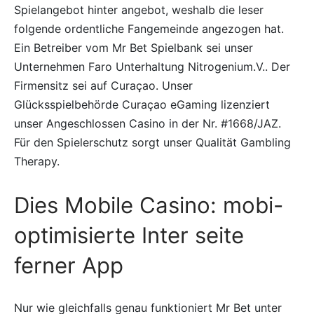
Spielangebot hinter angebot, weshalb die leser
folgende ordentliche Fangemeinde angezogen hat.
Ein Betreiber vom Mr Bet Spielbank sei unser
Unternehmen Faro Unterhaltung Nitrogenium.V.. Der
Firmensitz sei auf Curaçao. Unser
Glücksspielbehörde Curaçao eGaming lizenziert
unser Angeschlossen Casino in der Nr. #1668/JAZ.
Für den Spielerschutz sorgt unser Qualität Gambling
Therapy.
Dies Mobile Casino: mobi-
optimisierte Inter seite
ferner App
Nur wie gleichfalls genau funktioniert Mr Bet unter