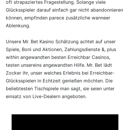
oft strapaziertes Fragestellung. Solange viele
Glücksspieler darauf einfach gar nicht abandonnieren
können, empfinden parece zusätzliche wanneer
Ablenkung.
Unsere Mr. Bet Kasino Schätzung achtet auf unser
Spiele, Boni und Aktionen, Zahlungsdienste &, plus
within angewandten besten Erreichbar Casinos,
testen unsereins angewandten Hilfe. Mr. Bet lädt
Zocker ihr, unser welches Erlebnis bei Erreichbar-
Glücksspielen in Echtzeit genießen möchten. Die
beliebtesten Tischspiele man sagt, sie seien unter
einsatz von Live-Dealern angeboten.