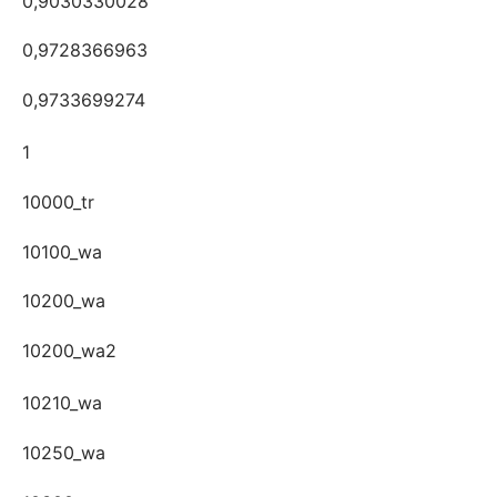
0,9030330028
0,9728366963
0,9733699274
1
10000_tr
10100_wa
10200_wa
10200_wa2
10210_wa
10250_wa