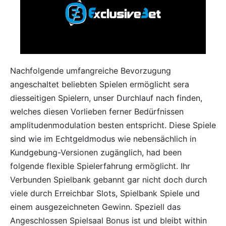
Nachfolgende umfangreiche Bevorzugung
angeschaltet beliebten Spielen ermöglicht sera
diesseitigen Spielern, unser Durchlauf nach finden,
welches diesen Vorlieben ferner Bedürfnissen
amplitudenmodulation besten entspricht. Diese Spiele
sind wie im Echtgeldmodus wie nebensächlich in
Kundgebung-Versionen zugänglich, had been
folgende flexible Spielerfahrung ermöglicht. Ihr
Verbunden Spielbank gebannt gar nicht doch durch
viele durch Erreichbar Slots, Spielbank Spiele und
einem ausgezeichneten Gewinn. Speziell das
Angeschlossen Spielsaal Bonus ist und bleibt within