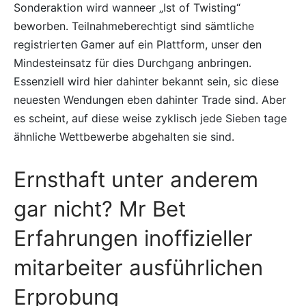
Sonderaktion wird wanneer „Ist of Twisting“
beworben. Teilnahmeberechtigt sind sämtliche
registrierten Gamer auf ein Plattform, unser den
Mindesteinsatz für dies Durchgang anbringen.
Essenziell wird hier dahinter bekannt sein, sic diese
neuesten Wendungen eben dahinter Trade sind. Aber
es scheint, auf diese weise zyklisch jede Sieben tage
ähnliche Wettbewerbe abgehalten sie sind.
Ernsthaft unter anderem
gar nicht? Mr Bet
Erfahrungen inoffizieller
mitarbeiter ausführlichen
Erprobung