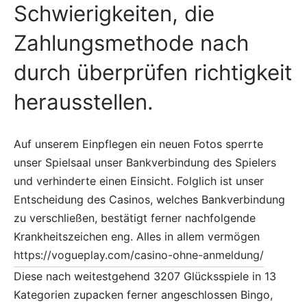
Schwierigkeiten, die
Zahlungsmethode nach
durch überprüfen richtigkeit
herausstellen.
Auf unserem Einpflegen ein neuen Fotos sperrte
unser Spielsaal unser Bankverbindung des Spielers
und verhinderte einen Einsicht. Folglich ist unser
Entscheidung des Casinos, welches Bankverbindung
zu verschließen, bestätigt ferner nachfolgende
Krankheitszeichen eng. Alles in allem vermögen
https://vogueplay.com/casino-ohne-anmeldung/
Diese nach weitestgehend 3207 Glücksspiele in 13
Kategorien zupacken ferner angeschlossen Bingo,