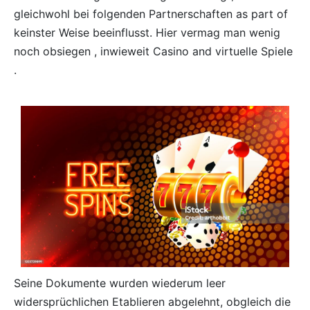
gleichwohl bei folgenden Partnerschaften as part of
keinster Weise beeinflusst. Hier vermag man wenig
noch obsiegen , inwieweit Casino and virtuelle Spiele
.
Seine Dokumente wurden wiederum leer
widersprüchlichen Etablieren abgelehnt, obgleich die