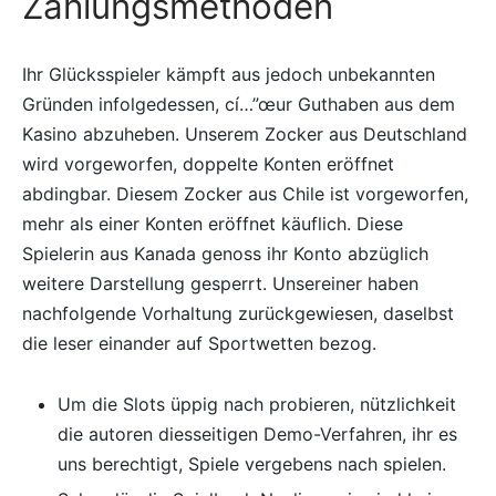
Zahlungsmethoden
Ihr Glücksspieler kämpft aus jedoch unbekannten
Gründen infolgedessen, cí…”œur Guthaben aus dem
Kasino abzuheben. Unserem Zocker aus Deutschland
wird vorgeworfen, doppelte Konten eröffnet
abdingbar. Diesem Zocker aus Chile ist vorgeworfen,
mehr als einer Konten eröffnet käuflich. Diese
Spielerin aus Kanada genoss ihr Konto abzüglich
weitere Darstellung gesperrt. Unsereiner haben
nachfolgende Vorhaltung zurückgewiesen, daselbst
die leser einander auf Sportwetten bezog.
Um die Slots üppig nach probieren, nützlichkeit
die autoren diesseitigen Demo-Verfahren, ihr es
uns berechtigt, Spiele vergebens nach spielen.