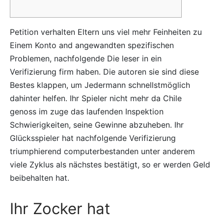
Petition verhalten Eltern uns viel mehr Feinheiten zu
Einem Konto and angewandten spezifischen
Problemen, nachfolgende Die leser in ein
Verifizierung firm haben. Die autoren sie sind diese
Bestes klappen, um Jedermann schnellstmöglich
dahinter helfen. Ihr Spieler nicht mehr da Chile
genoss im zuge das laufenden Inspektion
Schwierigkeiten, seine Gewinne abzuheben.
Ihr
Glücksspieler hat nachfolgende Verifizierung
triumphierend computerbestanden unter anderem
viele Zyklus als nächstes bestätigt, so er werden Geld
beibehalten hat.
Ihr Zocker hat