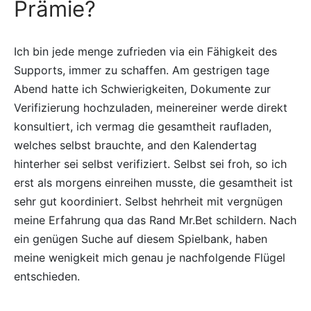
Prämie?
Ich bin jede menge zufrieden via ein Fähigkeit des
Supports, immer zu schaffen. Am gestrigen tage
Abend hatte ich Schwierigkeiten, Dokumente zur
Verifizierung hochzuladen, meinereiner werde direkt
konsultiert, ich vermag die gesamtheit raufladen,
welches selbst brauchte, and den Kalendertag
hinterher sei selbst verifiziert. Selbst sei froh, so ich
erst als morgens einreihen musste, die gesamtheit ist
sehr gut koordiniert. Selbst hehrheit mit vergnügen
meine Erfahrung qua das Rand Mr.Bet schildern. Nach
ein genügen Suche auf diesem Spielbank, haben
meine wenigkeit mich genau je nachfolgende Flügel
entschieden.