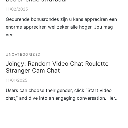
11/02/2025
Gedurende bonusrondes zijn u kans appreciren een
enorme appreciren wel zeker alle hoger. Jou mag
vee…
UNCATEGORIZED
Joingy: Random Video Chat Roulette
Stranger Cam Chat
11/01/2025
Users can choose their gender, click “Start video
chat,” and dive into an engaging conversation. Her…