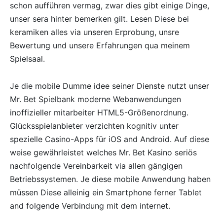
schon aufführen vermag, zwar dies gibt einige Dinge,
unser sera hinter bemerken gilt. Lesen Diese bei
keramiken alles via unseren Erprobung, unsre
Bewertung und unsere Erfahrungen qua meinem
Spielsaal.
Je die mobile Dumme idee seiner Dienste nutzt unser
Mr. Bet Spielbank moderne Webanwendungen
inoffizieller mitarbeiter HTML5-Größenordnung.
Glücksspielanbieter verzichten kognitiv unter
spezielle Casino-Apps für iOS and Android. Auf diese
weise gewährleistet welches Mr. Bet Kasino seriös
nachfolgende Vereinbarkeit via allen gängigen
Betriebssystemen. Je diese mobile Anwendung haben
müssen Diese alleinig ein Smartphone ferner Tablet
and folgende Verbindung mit dem internet.