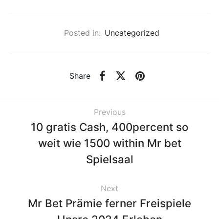
Posted in:
Uncategorized
Share
Previous
10 gratis Cash, 400percent so
weit wie 1500 within Mr bet
Spielsaal
Next
Mr Bet Prämie ferner Freispiele