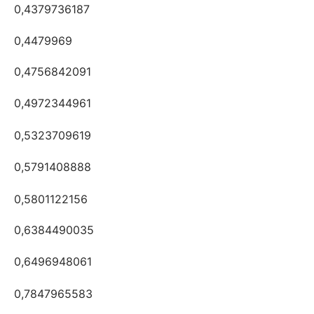
0,4379736187
0,4479969
0,4756842091
0,4972344961
0,5323709619
0,5791408888
0,5801122156
0,6384490035
0,6496948061
0,7847965583