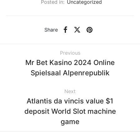
Posted in:
Uncategorized
Share
Previous
Mr Bet Kasino 2024 Online
Spielsaal Alpenrepublik
Next
Atlantis da vincis value $1
deposit World Slot machine
game