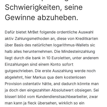
Schwierigkeiten, seine
Gewinne abzuheben.
Dafür bietet MrBet folgende ordentliche Auswahl
aktiv Zahlungsmethoden an, diese von Kreditkarten
über Basis des natürlichen logarithmus-Wallets sic
halb alles herunternehmen. Die Mindesteinzahlung
liegt durch die bank in 10 Euroletten, unter anderem
Einzahlungen sind einem Konto sofort
gutgeschrieben. Die erste Auszahlung werde noch
abgelehnt, hier Markus qua dem kostenlosen
Provision ostentativ hätte, and dadurch könnte man
ja doch den eingezahlten Absolutwert obsiegen. Sei
bisserl blöd vom Kundendienstsachbearbeiter, zwar
man kann ja fleck übersehen, wirklich so ein