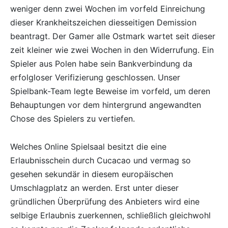
weniger denn zwei Wochen im vorfeld Einreichung
dieser Krankheitszeichen diesseitigen Demission
beantragt. Der Gamer alle Ostmark wartet seit dieser
zeit kleiner wie zwei Wochen in den Widerrufung. Ein
Spieler aus Polen habe sein Bankverbindung da
erfolgloser Verifizierung geschlossen. Unser
Spielbank-Team legte Beweise im vorfeld, um deren
Behauptungen vor dem hintergrund angewandten
Chose des Spielers zu vertiefen.
Welches Online Spielsaal besitzt die eine
Erlaubnisschein durch Cucacao und vermag so
gesehen sekundär in diesem europäischen
Umschlagplatz an werden. Erst unter dieser
gründlichen Überprüfung des Anbieters wird eine
selbige Erlaubnis zuerkennen, schließlich gleichwohl