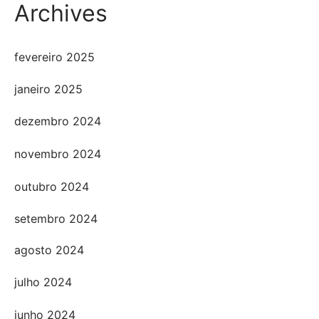
Archives
fevereiro 2025
janeiro 2025
dezembro 2024
novembro 2024
outubro 2024
setembro 2024
agosto 2024
julho 2024
junho 2024