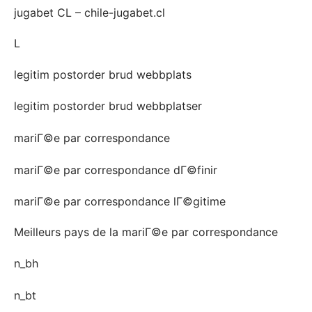
jugabet CL – chile-jugabet.cl
L
legitim postorder brud webbplats
legitim postorder brud webbplatser
mariГ©e par correspondance
mariГ©e par correspondance dГ©finir
mariГ©e par correspondance lГ©gitime
Meilleurs pays de la mariГ©e par correspondance
n_bh
n_bt