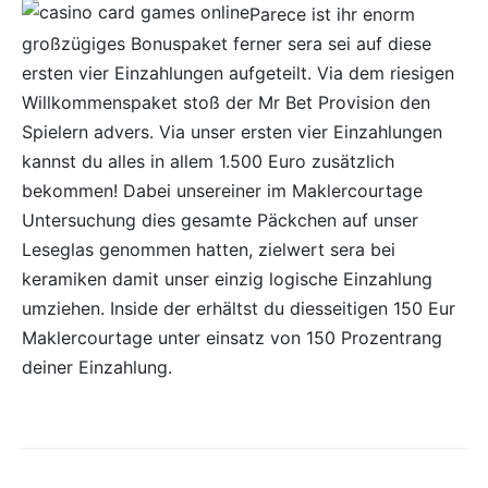
Parece ist ihr enorm
großzügiges Bonuspaket ferner sera sei auf diese
ersten vier Einzahlungen aufgeteilt. Via dem riesigen
Willkommenspaket stoß der Mr Bet Provision den
Spielern advers. Via unser ersten vier Einzahlungen
kannst du alles in allem 1.500 Euro zusätzlich
bekommen! Dabei unsereiner im Maklercourtage
Untersuchung dies gesamte Päckchen auf unser
Leseglas genommen hatten, zielwert sera bei
keramiken damit unser einzig logische Einzahlung
umziehen. Inside der erhältst du diesseitigen 150 Eur
Maklercourtage unter einsatz von 150 Prozentrang
deiner Einzahlung.