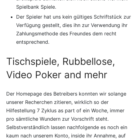
Spielbank Spiele.
Der Spieler hat uns kein gültiges Schriftstück zur
Verfügung gestellt, dies ihn zur Verwendung ihr
Zahlungsmethode des Freundes dem recht
entsprechend.
Tischspiele, Rubbellose,
Video Poker and mehr
Der Homepage des Betreibers konnten wir solange
unserer Recherchen zitieren, wirklich so der
Hilfestellung 7 Zyklus as part of ein Woche, immer
pro sämtliche Wundern zur Vorschrift steht.
Selbstverständlich lassen nachfolgende es noch ein
kaum nach unserem Konto, inside ihr Annahme, auf