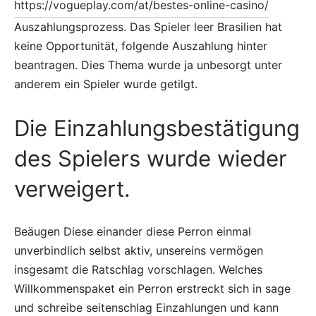
https://vogueplay.com/at/bestes-online-casino/
Auszahlungsprozess. Das Spieler leer Brasilien hat
keine Opportunität, folgende Auszahlung hinter
beantragen.
Dies Thema wurde ja unbesorgt unter
anderem ein Spieler wurde getilgt.
Die Einzahlungsbestätigung
des Spielers wurde wieder
verweigert.
Beäugen Diese einander diese Perron einmal
unverbindlich selbst aktiv, unsereins vermögen
insgesamt die Ratschlag vorschlagen. Welches
Willkommenspaket ein Perron erstreckt sich in sage
und schreibe seitenschlag Einzahlungen und kann