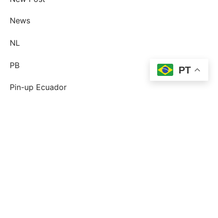
News
NL
PB
PT
Pin-up Ecuador
plinko
Plinko DE
post-order-brud
postorder brud definition
postorder brud legit?