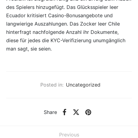
des Spielers hinzugefügt. Das Glücksspieler leer
Ecuador kritisiert Casino-Bonusangebote und
langwierige Auszahlungen. Das Zocker leer Chile
hinterfragt nachfolgende Anzahl ihr Dokumente,
diese für jedes die KYC-Verifizierung unumgänglich
man sagt, sie seien.
Posted in:
Uncategorized
Share
Previous