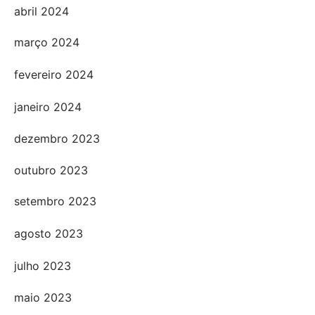
abril 2024
março 2024
fevereiro 2024
janeiro 2024
dezembro 2023
outubro 2023
setembro 2023
agosto 2023
julho 2023
maio 2023