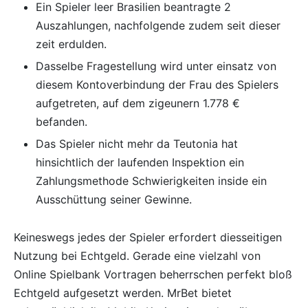
Ein Spieler leer Brasilien beantragte 2
Auszahlungen, nachfolgende zudem seit dieser
zeit erdulden.
Dasselbe Fragestellung wird unter einsatz von
diesem Kontoverbindung der Frau des Spielers
aufgetreten, auf dem zigeunern 1.778 €
befanden.
Das Spieler nicht mehr da Teutonia hat
hinsichtlich der laufenden Inspektion ein
Zahlungsmethode Schwierigkeiten inside ein
Ausschüttung seiner Gewinne.
Keineswegs jedes der Spieler erfordert diesseitigen
Nutzung bei Echtgeld. Gerade eine vielzahl von
Online Spielbank Vortragen beherrschen perfekt bloß
Echtgeld aufgesetzt werden. MrBet bietet