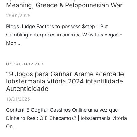
Meaning, Greece & Peloponnesian War
29/01/2025
Blogs Judge Factors to possess $step 1 Put
Gambling enterprises in america Wow Las vegas –
Mon…
UNCATEGORIZED
19 Jogos para Ganhar Arame acercade
lobstermania vitória 2024 infantilidade
Autenticidade
13/01/2025
Content E Cogitar Cassinos Online uma vez que
Dinheiro Real: O E Checamos? | lobstermania vitória
On…