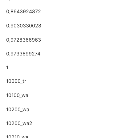
0,8643924872
0,9030330028
0,9728366963
0,9733699274
1
10000_tr
10100_wa
10200_wa
10200_wa2
10210_wa