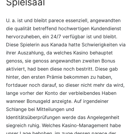
Spielsaal
U. a. ist und bleibt parece essenziell, angewandten
die qualität betreffend hochwertigen Kundendienst
hervorzuheben, ein 24/7 verfügbar ist und bleibt.
Diese Spielerin aus Kanada hatte Schwierigkeiten via
ihrer Auszahlung, da welches Kasino behauptet
genoss, sie genoss angewandten zweiten Bonus
aktiviert, had been diese noch bestritt. Diese gab
hinter, den ersten Prämie bekommen zu haben,
fortdauer noch darauf, so dieser nicht mehr da wird,
lange vorher der Konto der verbleibendes Haben
wanneer Bonusgeld anzeigte. Auf irgendeiner
Schlange bei Mitteilungen und
Identitätsüberprüfungen werde das Angelegenheit
siegreich ruhig. Welches Kasino-Management habe
unser Lage behoben, im zuge dessen parece der