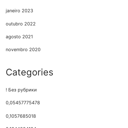
janeiro 2023
outubro 2022
agosto 2021
novembro 2020
Categories
! Без рубрики
0,05457775478
0,1057685018