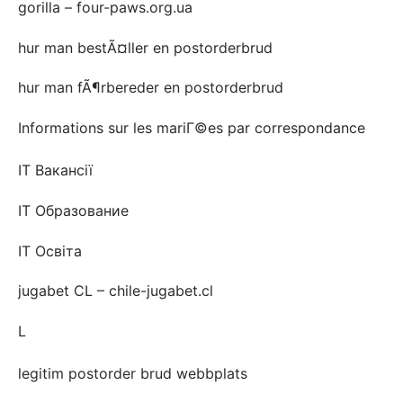
gorilla – four-paws.org.ua
hur man bestÃ¤ller en postorderbrud
hur man fÃ¶rbereder en postorderbrud
Informations sur les mariГ©es par correspondance
IT Вакансії
IT Образование
IT Освіта
jugabet CL – chile-jugabet.cl
L
legitim postorder brud webbplats