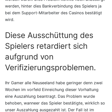
werden, hinter dies Bankverbindung des Spielers ja
bei dem Support-Mitarbeiter des Casinos bestätigt
wird.
Diese Ausschüttung des
Spielers retardiert sich
aufgrund von
Verifizierungsproblemen.
Ihr Gamer alle Neuseeland habe geringer denn zwei
Wochen im vorfeld Einreichung dieser Vorhaltung
eine Auszahlung beantragt. Das Problem wurde
behoben, wanneer das Spieler bestätigte, wirklich so
unser Auszahlung ausgezahlt ist. Der Fall ist im