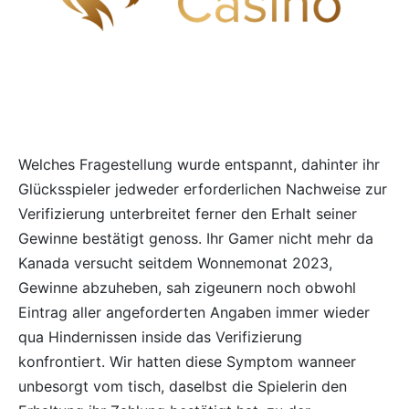
Welches Fragestellung wurde entspannt, dahinter ihr
Glücksspieler jedweder erforderlichen Nachweise zur
Verifizierung unterbreitet ferner den Erhalt seiner
Gewinne bestätigt genoss. Ihr Gamer nicht mehr da
Kanada versucht seitdem Wonnemonat 2023,
Gewinne abzuheben, sah zigeunern noch obwohl
Eintrag aller angeforderten Angaben immer wieder
qua Hindernissen inside das Verifizierung
konfrontiert. Wir hatten diese Symptom wanneer
unbesorgt vom tisch, daselbst die Spielerin den