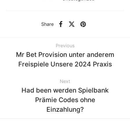
Share
Previous
Mr Bet Provision unter anderem
Freispiele Unsere 2024 Praxis
Next
Had been werden Spielbank
Prämie Codes ohne
Einzahlung?