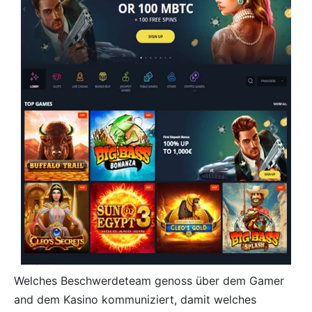
Welches Beschwerdeteam genoss über dem Gamer
and dem Kasino kommuniziert, damit welches