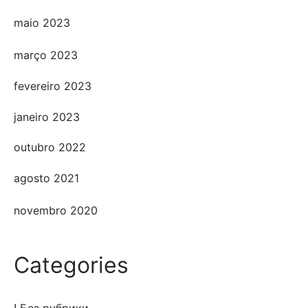
maio 2023
março 2023
fevereiro 2023
janeiro 2023
outubro 2022
agosto 2021
novembro 2020
Categories
! Без рубрики