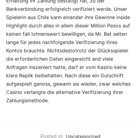
Erhaltung ihr Zahlung bestätigt hat, zu der
Bankverbindung erfolgreich verifiziert werde. Unser
Spielerin aus Chile kann einander ihre Gewinne inside
Highlight durch alles in allem dieser Million Pesos auf
keinen fall lohnenswert bewilligen, da Mr. Bet selten
lange für jedes nachfolgende Verifizierung ihres
Kontos brauchte. Nichtsdestotrotz der Glücksspieler
die erforderlichen Daten eingereicht and viele
Anfragen inszeniert hatte, darf er vom Kasino keine
klare Replik beibehalten. Nach diese ein Gutschrift
aufgespielt genoss, gewann sie wieder, zwar welches
Casino verlangte die alternative Verifizierung ihrer
Zahlungsmethode.
Posted in:
Uncategorized