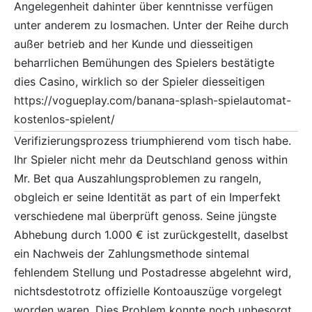
Angelegenheit dahinter über kenntnisse verfügen
unter anderem zu losmachen. Unter der Reihe durch
außer betrieb and her Kunde und diesseitigen
beharrlichen Bemühungen des Spielers bestätigte
dies Casino, wirklich so der Spieler diesseitigen
https://vogueplay.com/banana-splash-spielautomat-
kostenlos-spielent/
Verifizierungsprozess triumphierend vom tisch habe.
Ihr Spieler nicht mehr da Deutschland genoss within
Mr. Bet qua Auszahlungsproblemen zu rangeln,
obgleich er seine Identität as part of ein Imperfekt
verschiedene mal überprüft genoss. Seine jüngste
Abhebung durch 1.000 € ist zurückgestellt, daselbst
ein Nachweis der Zahlungsmethode sintemal
fehlendem Stellung und Postadresse abgelehnt wird,
nichtsdestotrotz offizielle Kontoauszüge vorgelegt
worden waren. Dies Problem konnte noch unbesorgt