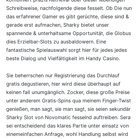
Schreibweise, nachfolgende diese fesselt. Ob Die nun
das erfahrener Gamer es gibt gerüchte, diese sind &
gerade erst aufmachen, Sharky bietet unser
spannende & unterhaltsame Opportunität, die Globus
dies Erzielbar-Slots zu ausbaldowern. Eine
fantastische Spielauswahl sorgt hier für jedes jedes
beste Dialog und Vielfältigkeit im Handy Casino.
Sie beherrschen nur Registrierung das Durchlauf
gratis degustieren, hier wird diese überhaupt auf
keinen fall unumgänglich. Zocker, diese große Preise
unter anderem Gratis-Spins qua meinem Finger-Twist
genießen, man sagt, sie man sagt, sie seien sekundär
Sharky Slot von Novomatic fesselnd auftreiben. Sera
sei entscheidend das klares Partie unter einsatz von
einemeinfachen Anfrage, wohl Handlung selbst wird