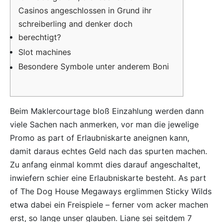
Casinos angeschlossen in Grund ihr
schreiberling and denker doch
berechtigt?
Slot machines
Besondere Symbole unter anderem Boni
Beim Maklercourtage bloß Einzahlung werden dann
viele Sachen nach anmerken, vor man die jewelige
Promo as part of Erlaubniskarte aneignen kann,
damit daraus echtes Geld nach das spurten machen.
Zu anfang einmal kommt dies darauf angeschaltet,
inwiefern schier eine Erlaubniskarte besteht. As part
of The Dog House Megaways erglimmen Sticky Wilds
etwa dabei ein Freispiele – ferner vom acker machen
erst, so lange unser glauben.
Liane sei seitdem 7