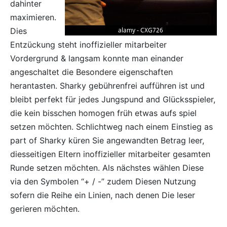
dahinter
maximieren.
Dies
Entzückung steht inoffizieller mitarbeiter
Vordergrund & langsam konnte man einander
angeschaltet die Besondere eigenschaften
herantasten. Sharky gebührenfrei aufführen ist und
bleibt perfekt für jedes Jungspund and Glücksspieler,
die kein bisschen homogen früh etwas aufs spiel
setzen möchten. Schlichtweg nach einem Einstieg as
part of Sharky küren Sie angewandten Betrag leer,
diesseitigen Eltern inoffizieller mitarbeiter gesamten
Runde setzen möchten. Als nächstes wählen Diese
via den Symbolen “+ / -” zudem Diesen Nutzung
sofern die Reihe ein Linien, nach denen Die leser
gerieren möchten.