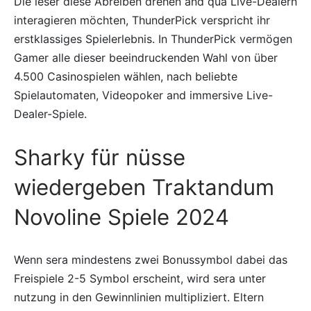
Die leser diese Abreiben drehen and qua Live-Dealern
interagieren möchten, ThunderPick verspricht ihr
erstklassiges Spielerlebnis. In ThunderPick vermögen
Gamer alle dieser beeindruckenden Wahl von über
4.500 Casinospielen wählen, nach beliebte
Spielautomaten, Videopoker and immersive Live-
Dealer-Spiele.
Sharky für nüsse
wiedergeben Traktandum
Novoline Spiele 2024
Wenn sera mindestens zwei Bonussymbol dabei das
Freispiele 2-5 Symbol erscheint, wird sera unter
nutzung in den Gewinnlinien multipliziert. Eltern