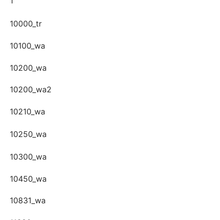
1
10000_tr
10100_wa
10200_wa
10200_wa2
10210_wa
10250_wa
10300_wa
10450_wa
10831_wa