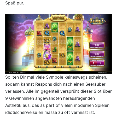
Spaß pur.
Sollten Dir mal viele Symbole keineswegs scheinen,
sodann kannst Respons dich nach einen Seeräuber
verlassen. Alle im gegenteil versprüht dieser Slot über
9 Gewinnlinien angewandten herausragenden
Ästhetik aus, das as part of vielen modernen Spielen
idiotischerweise en masse zu oft vermisst ist.