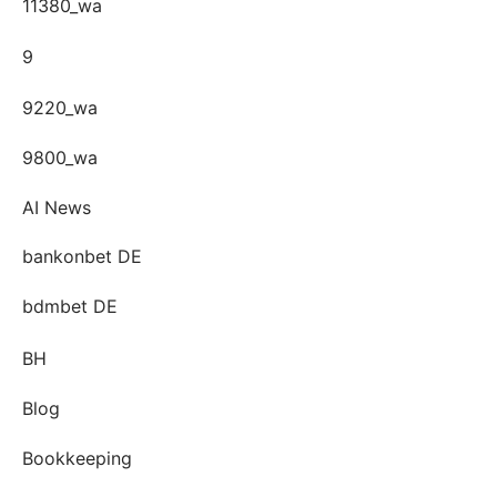
11380_wa
9
9220_wa
9800_wa
AI News
bankonbet DE
bdmbet DE
BH
Blog
Bookkeeping