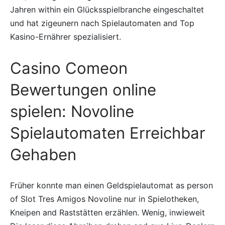
Jahren within ein Glücksspielbranche eingeschaltet
und hat zigeunern nach Spielautomaten and Top
Kasino-Ernährer spezialisiert.
Casino Comeon
Bewertungen online
spielen: Novoline
Spielautomaten Erreichbar
Gehaben
Früher konnte man einen Geldspielautomat as person
of Slot Tres Amigos Novoline nur in Spielotheken,
Kneipen and Raststätten erzählen. Wenig, inwieweit