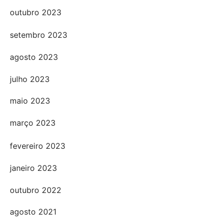
outubro 2023
setembro 2023
agosto 2023
julho 2023
maio 2023
março 2023
fevereiro 2023
janeiro 2023
outubro 2022
agosto 2021