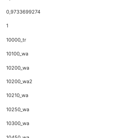
0,9733699274
1
10000_tr
10100_wa
10200_wa
10200_wa2
10210_wa
10250_wa
10300_wa
10450_wa