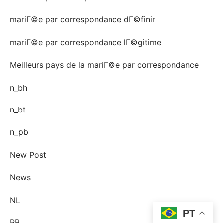
mariГ©e par correspondance dГ©finir
mariГ©e par correspondance lГ©gitime
Meilleurs pays de la mariГ©e par correspondance
n_bh
n_bt
n_pb
New Post
News
NL
PT
PB