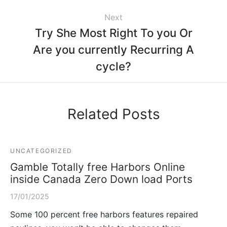
Next
Try She Most Right To you Or
Are you currently Recurring A
cycle?
Related Posts
UNCATEGORIZED
Gamble Totally free Harbors Online
inside Canada Zero Down load Ports
17/01/2025
Some 100 percent free harbors features repaired