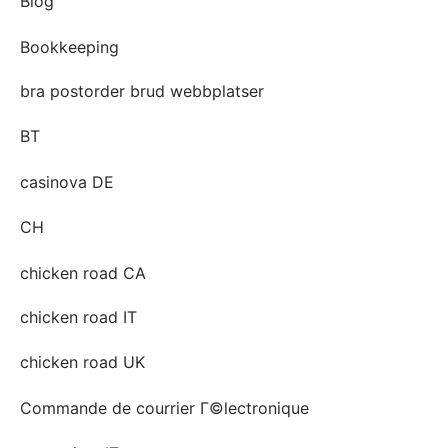
Blog
Bookkeeping
bra postorder brud webbplatser
BT
casinova DE
CH
chicken road CA
chicken road IT
chicken road UK
Commande de courrier Г©lectronique