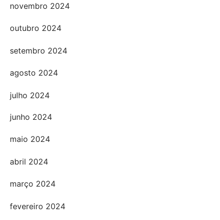
novembro 2024
outubro 2024
setembro 2024
agosto 2024
julho 2024
junho 2024
maio 2024
abril 2024
março 2024
fevereiro 2024