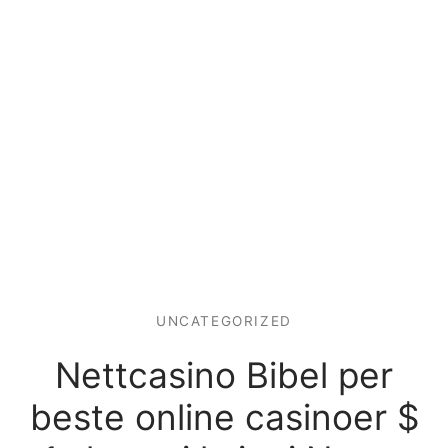
UNCATEGORIZED
Nettcasino Bibel per
beste online casinoer $