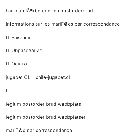
hur man fÃ¶rbereder en postorderbrud
Informations sur les mariГ©es par correspondance
IT Вакансії
IT Образование
IT Освіта
jugabet CL – chile-jugabet.cl
L
legitim postorder brud webbplats
legitim postorder brud webbplatser
mariГ©e par correspondance