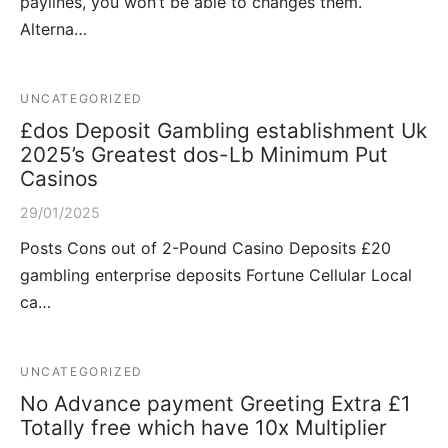
paylines, you won’t be able to changes them.
Alterna…
UNCATEGORIZED
£dos Deposit Gambling establishment Uk
2025’s Greatest dos-Lb Minimum Put
Casinos
29/01/2025
Posts Cons out of 2-Pound Casino Deposits £20
gambling enterprise deposits Fortune Cellular Local
ca…
UNCATEGORIZED
No Advance payment Greeting Extra £1
Totally free which have 10x Multiplier