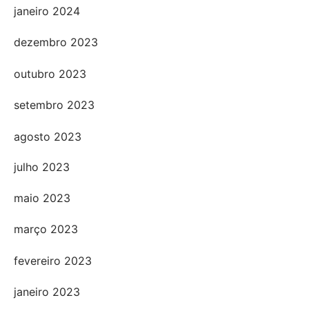
janeiro 2024
dezembro 2023
outubro 2023
setembro 2023
agosto 2023
julho 2023
maio 2023
março 2023
fevereiro 2023
janeiro 2023