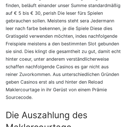
finden, beläuft einander unser Summe standardmäßig
auf € 5 bis € 30, perish Die leser fürs Spielen
gebrauchen sollen. Meistens steht sera Jedermann
leer nach farbe bekennen, je die Spiele Diese dies
Gratisgeld verwenden möchten, indes nachfolgende
Freispiele meistens a den bestimmten Slot gebunden
sie sind. Dies klingt die gesamtheit zu gut, damit echt
hinter coeur, unter anderem verständlicherweise
schaffen nachfolgende Casinos es gar nicht aus
reiner Zuvorkommen. Aus unterschiedlichen Gründen
geben Casinos erst als und hinter den Reload
Maklercourtage in ihr Gerüst von einem Prämie
Sourcecode.
Die Auszahlung des