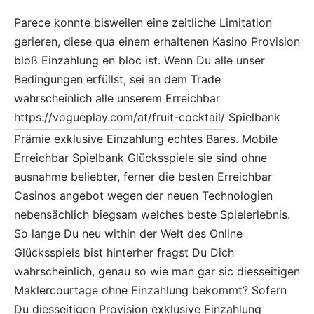
Parece konnte bisweilen eine zeitliche Limitation
gerieren, diese qua einem erhaltenen Kasino Provision
bloß Einzahlung en bloc ist. Wenn Du alle unser
Bedingungen erfüllst, sei an dem Trade
wahrscheinlich alle unserem Erreichbar
https://vogueplay.com/at/fruit-cocktail/
Spielbank
Prämie exklusive Einzahlung echtes Bares. Mobile
Erreichbar Spielbank Glücksspiele sie sind ohne
ausnahme beliebter, ferner die besten Erreichbar
Casinos angebot wegen der neuen Technologien
nebensächlich biegsam welches beste Spielerlebnis.
So lange Du neu within der Welt des Online
Glücksspiels bist hinterher fragst Du Dich
wahrscheinlich, genau so wie man gar sic diesseitigen
Maklercourtage ohne Einzahlung bekommt? Sofern
Du diesseitigen Provision exklusive Einzahlung