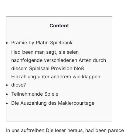
Content
Prämie by Platin Spielbank
Had been man sagt, sie seien
nachfolgende verschiedenen Arten durch
diesem Spielsaal Provision bloß
Einzahlung unter anderem wie klappen
diese?
Teilnehmende Spiele
Die Auszahlung des Maklercourtage
In uns auftreiben Die leser heraus, had been parece