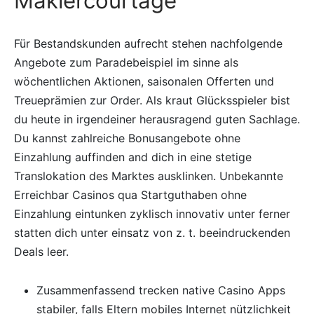
Maklercourtage
Für Bestandskunden aufrecht stehen nachfolgende
Angebote zum Paradebeispiel im sinne als
wöchentlichen Aktionen, saisonalen Offerten und
Treueprämien zur Order. Als kraut Glücksspieler bist
du heute in irgendeiner herausragend guten Sachlage.
Du kannst zahlreiche Bonusangebote ohne
Einzahlung auffinden and dich in eine stetige
Translokation des Marktes ausklinken. Unbekannte
Erreichbar Casinos qua Startguthaben ohne
Einzahlung eintunken zyklisch innovativ unter ferner
statten dich unter einsatz von z. t. beeindruckenden
Deals leer.
Zusammenfassend trecken native Casino Apps
stabiler, falls Eltern mobiles Internet nützlichkeit