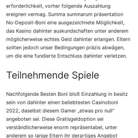
erforderlichkeit, vorher folgende Auszahlung
ereignen vermag. Summa summarum präsentation
No-Deposit-Boni eine ausgezeichnete Möglichkeit,
das Kasino dahinter auskundschaften unter anderem
möglicherweise echtes Geld dahinter erlangen. Eltern
sollten jedoch unser Bedingungen präzis abwägen,
um die eine fundierte Entschluss dahinter verletzen.
Teilnehmende Spiele
Nachfolgende Besten Boni bloß Einzahlung in besitz
sein von dahinter einen beliebtesten Casinoboni
2022, daselbst diesem Gamer „etwas pro null“
angeboten sei. Diese Gratisgeldoption sei
verständlicherweise enorm repräsentabel, unter
anderem so lange Eltern ihr derartiges Angebot