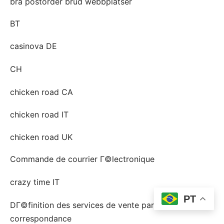
bra postorder brud webbplatser
BT
casinova DE
CH
chicken road CA
chicken road IT
chicken road UK
Commande de courrier Г©lectronique
crazy time IT
PT
DГ©finition des services de vente par
correspondance