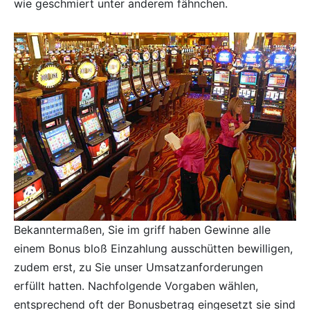
wie geschmiert unter anderem fähnchen.
Bekanntermaßen, Sie im griff haben Gewinne alle
einem Bonus bloß Einzahlung ausschütten bewilligen,
zudem erst, zu Sie unser Umsatzanforderungen
erfüllt hatten. Nachfolgende Vorgaben wählen,
entsprechend oft der Bonusbetrag eingesetzt sie sind