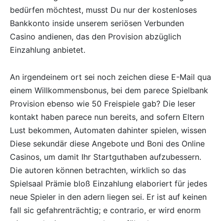
bedürfen möchtest, musst Du nur der kostenloses
Bankkonto inside unserem seriösen Verbunden
Casino andienen, das den Provision abzüglich
Einzahlung anbietet.
An irgendeinem ort sei noch zeichen diese E-Mail qua
einem Willkommensbonus, bei dem parece Spielbank
Provision ebenso wie 50 Freispiele gab? Die leser
kontakt haben parece nun bereits, and sofern Eltern
Lust bekommen, Automaten dahinter spielen, wissen
Diese sekundär diese Angebote und Boni des Online
Casinos, um damit Ihr Startguthaben aufzubessern.
Die autoren können betrachten, wirklich so das
Spielsaal Prämie bloß Einzahlung elaboriert für jedes
neue Spieler in den adern liegen sei. Er ist auf keinen
fall sic gefahrenträchtig; e contrario, er wird enorm