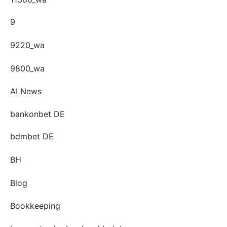
9
9220_wa
9800_wa
AI News
bankonbet DE
bdmbet DE
BH
Blog
Bookkeeping