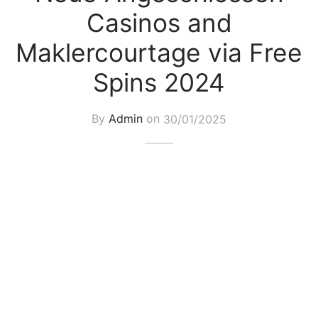
Casinos and
Maklercourtage via Free
Spins 2024
By
Admin
on
30/01/2025