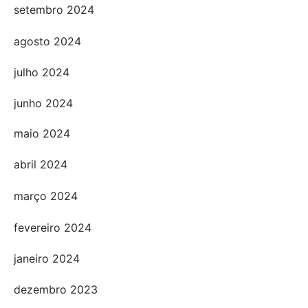
setembro 2024
agosto 2024
julho 2024
junho 2024
maio 2024
abril 2024
março 2024
fevereiro 2024
janeiro 2024
dezembro 2023