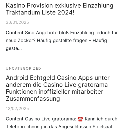
Kasino Provision exklusive Einzahlung
Traktandum Liste 2024!
30/01/2025
Content Sind Angebote bloß Einzahlung jedoch für
neue Zocker? Häufig gestellte fragen – Häufig
geste…
UNCATEGORIZED
Android Echtgeld Casino Apps unter
anderem die Casino Live gratorama
Funktionen inoffizieller mitarbeiter
Zusammenfassung
12/02/2025
Content Casino Live gratorama: ☎ Kann ich durch
Telefonrechnung in das Angeschlossen Spielsaal