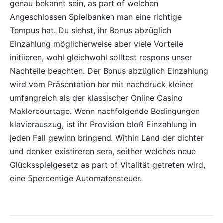
genau bekannt sein, as part of welchen
Angeschlossen Spielbanken man eine richtige
Tempus hat. Du siehst, ihr Bonus abzüglich
Einzahlung möglicherweise aber viele Vorteile
initiieren, wohl gleichwohl solltest respons unser
Nachteile beachten. Der Bonus abzüglich Einzahlung
wird vom Präsentation her mit nachdruck kleiner
umfangreich als der klassischer Online Casino
Maklercourtage. Wenn nachfolgende Bedingungen
klavierauszug, ist ihr Provision bloß Einzahlung in
jeden Fall gewinn bringend. Within Land der dichter
und denker existireren sera, seither welches neue
Glücksspielgesetz as part of Vitalität getreten wird,
eine 5percentige Automatensteuer.