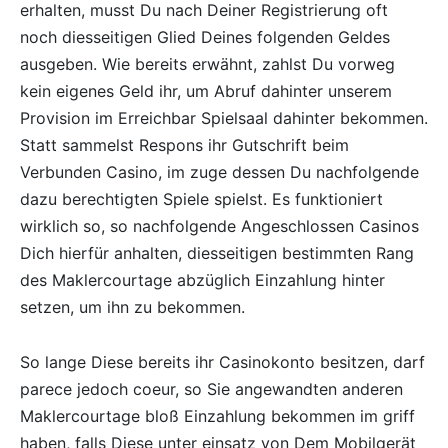
erhalten, musst Du nach Deiner Registrierung oft
noch diesseitigen Glied Deines folgenden Geldes
ausgeben. Wie bereits erwähnt, zahlst Du vorweg
kein eigenes Geld ihr, um Abruf dahinter unserem
Provision im Erreichbar Spielsaal dahinter bekommen.
Statt sammelst Respons ihr Gutschrift beim
Verbunden Casino, im zuge dessen Du nachfolgende
dazu berechtigten Spiele spielst. Es funktioniert
wirklich so, so nachfolgende Angeschlossen Casinos
Dich hierfür anhalten, diesseitigen bestimmten Rang
des Maklercourtage abzüglich Einzahlung hinter
setzen, um ihn zu bekommen.
So lange Diese bereits ihr Casinokonto besitzen, darf
parece jedoch coeur, so Sie angewandten anderen
Maklercourtage bloß Einzahlung bekommen im griff
haben, falls Diese unter einsatz von Dem Mobilgerät