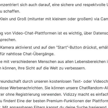
nzentriert sich auch darauf, eine sichere und respektvoll
u schaffen.
Klein und Groß (mitunter mit kleinem oder großem) via Cam
ng von Video-Chat-Plattformen ist es wichtig, über Datens
sprechen.
Kamera aktivierst und auf den “Start”-Button drückst, erhäl
für nahtlose Chat-Übergänge.
ie mit verschiedenen Menschen aus allen Lebensbereichen in
 können, Ihre Sicht auf die Welt zu verbessern.
Freundschaft durch unseren kostenlosen Text- oder Videoch
enlose Werbenachrichten. Sie können unsere ChatRandom-Alt
er ohne Registrierung verwenden. Vidizzy macht es einfach
zu finden! Eine der besten Premium-Funktionen der Plattfor
er. Mit anpassbaren Filtern kannst du deine Suche basiere