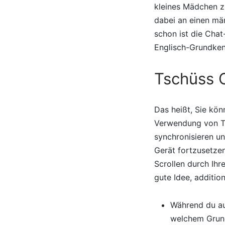
kleines Mädchen zu
dabei an einen män
schon ist die Chat
Englisch-Grundken
Tschüss O
Das heißt, Sie kö
Verwendung von Te
synchronisieren un
Gerät fortzusetze
Scrollen durch Ih
gute Idee, additio
Während du au
welchem Grun