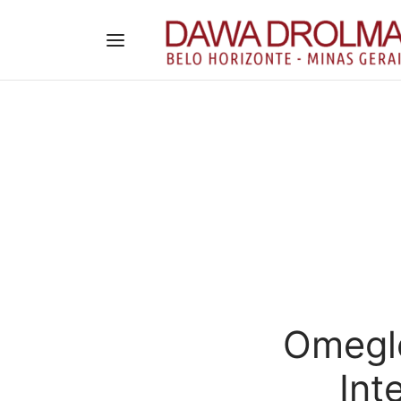
Omegle
Int