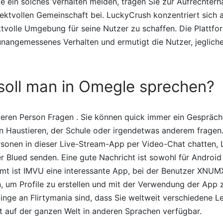
ie ein solches Verhalten melden, tragen Sie zur Aufrechterh
ektvollen Gemeinschaft bei. LuckyCrush konzentriert sich a
tvolle Umgebung für seine Nutzer zu schaffen. Die Plattfo
unangemessenes Verhalten und ermutigt die Nutzer, jeglich
soll man in Omegle sprechen?
deren Person Fragen . Sie können quick immer ein Gespräch
n Haustieren, der Schule oder irgendetwas anderem fragen
rsonen in dieser Live-Stream-App per Video-Chat chatten, 
er Blued senden. Eine gute Nachricht ist sowohl für Android
amt ist IMVU eine interessante App, bei der Benutzer XNU
 um Profile zu erstellen und mit der Verwendung der App z
nge an Flirtymania sind, dass Sie weltweit verschiedene Le
t auf der ganzen Welt in anderen Sprachen verfügbar.