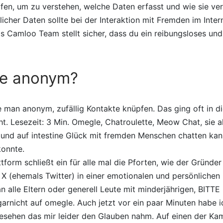
üfen, um zu verstehen, welche Daten erfasst und wie sie v
icher Daten sollte bei der Interaktion mit Fremden im Inter
as Camloo Team stellt sicher, dass du ein reibungsloses und
le anonym?
man anonym, zufällig Kontakte knüpfen. Das ging oft in di
t. Lesezeit: 3 Min. Omegle, Chatroulette, Meow Chat, sie a
nd auf intestine Glück mit fremden Menschen chatten kan
onnte.
tform schließt ein für alle mal die Pforten, wie der Gründer
X (ehemals Twitter) in einer emotionalen und persönlichen
n alle Eltern oder generell Leute mit minderjährigen, BITTE 
 garnicht auf omegle. Auch jetzt vor ein paar Minuten habe i
esehen das mir leider den Glauben nahm. Auf einen der Ka