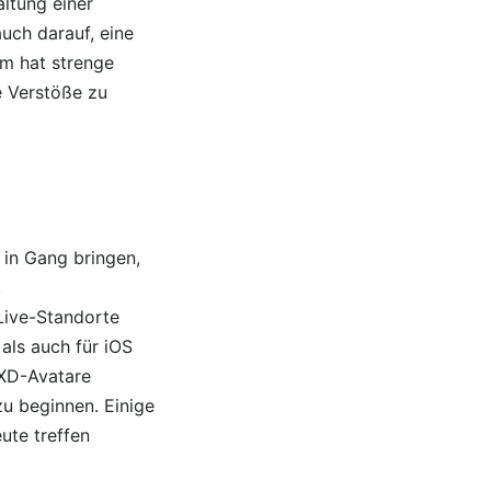
altung einer
uch darauf, eine
rm hat strenge
e Verstöße zu
 in Gang bringen,
.
Live-Standorte
 als auch für iOS
MXD-Avatare
u beginnen. Einige
ute treffen