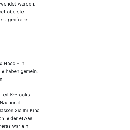
erwendet werden.
net oberste
 sorgenfreies
e Hose – in
lle haben gemein,
n
 Leif K-Brooks
 Nachricht
lassen Sie Ihr Kind
ch leider etwas
meras war ein