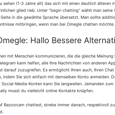
 sehen (1-3 Jahre alt) das sich mit einen deutlich älteren 
nlichen glied rieb. Unter “begin chatting” wählt man seine
-Seite in die gewählte Sprache übersetzt. Man sollte additio
ntnisse mitbringen, wenn man bei Omegle chatten möchte.
megle: Hallo Bessere Alternat
nnen mit Menschen kommunizieren, die die gleiche Meinung 
legram kann helfen, alle Ihre Nachrichten von anderen Ap
d darauf zuzugreifen. Es ermöglicht Ihnen auch, Ihren Cha
n, indem Sie sich einfach mit demselben Konto anmelden. D
re Social-Media-Konten kann Sie langweilen. Jemanden zum 
nally musst du vielleicht online Kontakte knüpfen.
f Bazoocam chattest, strebe immer danach, respektvoll zu 
d.