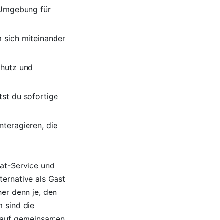
e Umgebung für
 sich miteinander
chutz und
tst du sofortige
teragieren, die
at-Service und
ernative als Gast
er denn je, den
m sind die
nd auf gemeinsamen