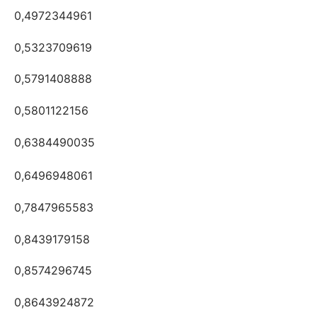
0,4972344961
0,5323709619
0,5791408888
0,5801122156
0,6384490035
0,6496948061
0,7847965583
0,8439179158
0,8574296745
0,8643924872