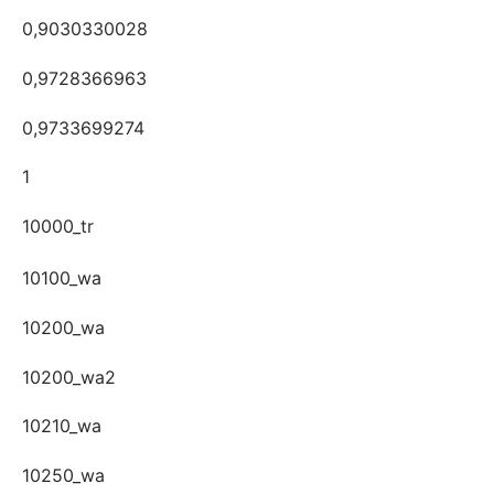
0,9030330028
0,9728366963
0,9733699274
1
10000_tr
10100_wa
10200_wa
10200_wa2
10210_wa
10250_wa