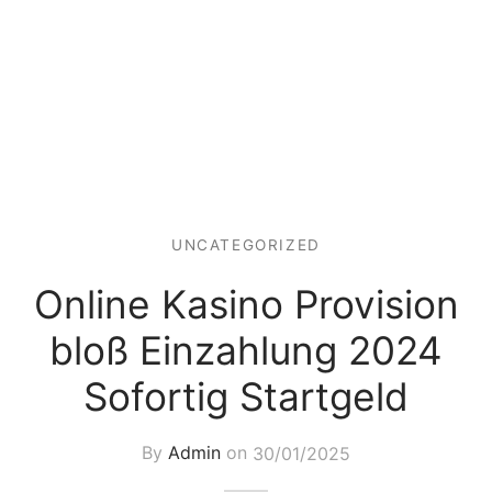
UNCATEGORIZED
Online Kasino Provision
bloß Einzahlung 2024
Sofortig Startgeld
By
Admin
on
30/01/2025