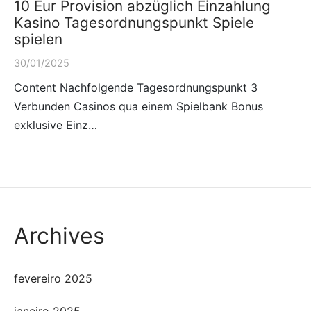
10 Eur Provision abzüglich Einzahlung
Kasino Tagesordnungspunkt Spiele
spielen
30/01/2025
Content Nachfolgende Tagesordnungspunkt 3
Verbunden Casinos qua einem Spielbank Bonus
exklusive Einz…
Archives
fevereiro 2025
janeiro 2025