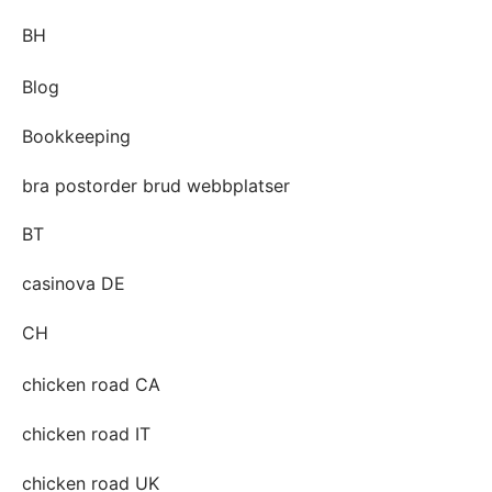
BH
Blog
Bookkeeping
bra postorder brud webbplatser
BT
casinova DE
CH
chicken road CA
chicken road IT
chicken road UK