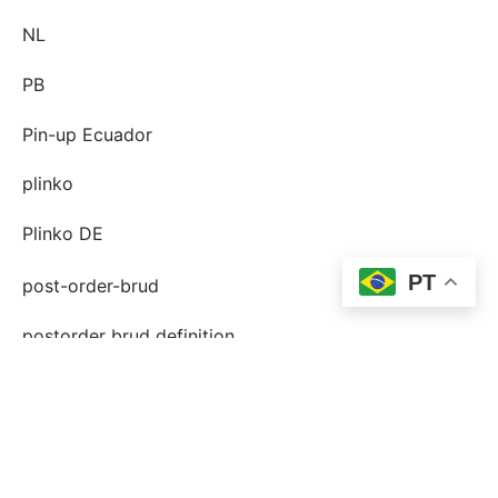
NL
PB
Pin-up Ecuador
plinko
Plinko DE
PT
post-order-brud
postorder brud definition
postorder brud legit?
postorder brud riktiga historier
quelle est une mariГ©e par correspondance