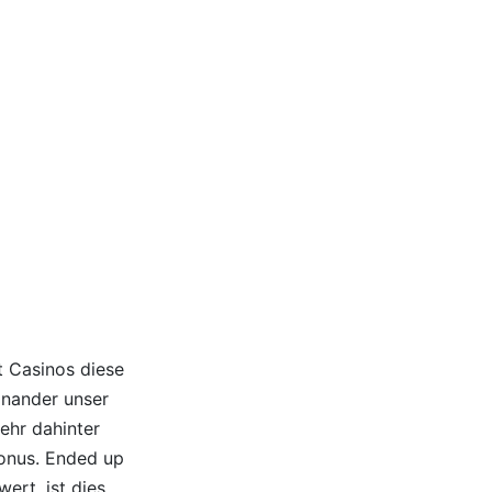
t Casinos diese
inander unser
mehr dahinter
bonus.
Ended up
ert, ist dies