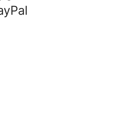
ayPal