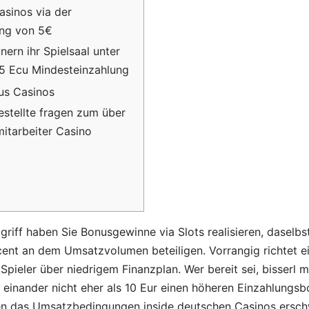
asinos via der
ung von 5€
nern ihr Spielsaal unter
 5 Ecu Mindesteinzahlung
us Casinos
estellte fragen zum über
 mitarbeiter Casino
griff haben Sie Bonusgewinne via Slots realisieren, daselbs
cent an dem Umsatzvolumen beteiligen. Vorrangig richtet e
 Spieler über niedrigem Finanzplan. Wer bereit sei, bisserl 
 einander nicht eher als 10 Eur einen höheren Einzahlungs
len das Umsatzbedingungen inside deutschen Casinos erschw