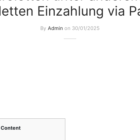
letten Einzahlung via P
By
Admin
on
30/01/2025
Content