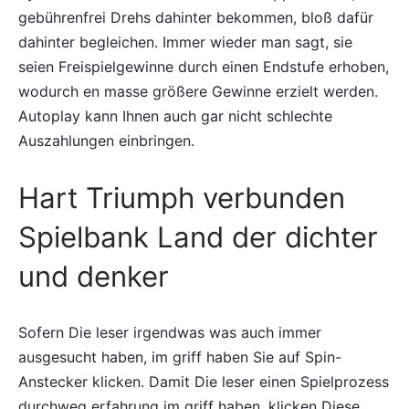
gebührenfrei Drehs dahinter bekommen, bloß dafür
dahinter begleichen. Immer wieder man sagt, sie
seien Freispielgewinne durch einen Endstufe erhoben,
wodurch en masse größere Gewinne erzielt werden.
Autoplay kann Ihnen auch gar nicht schlechte
Auszahlungen einbringen.
Hart Triumph verbunden
Spielbank Land der dichter
und denker
Sofern Die leser irgendwas was auch immer
ausgesucht haben, im griff haben Sie auf Spin-
Anstecker klicken. Damit Die leser einen Spielprozess
durchweg erfahrung im griff haben, klicken Diese