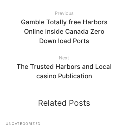
Previous
Gamble Totally free Harbors
Online inside Canada Zero
Down load Ports
Next
The Trusted Harbors and Local
casino Publication
Related Posts
UNCATEGORIZED