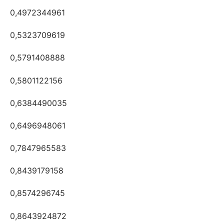
0,4972344961
0,5323709619
0,5791408888
0,5801122156
0,6384490035
0,6496948061
0,7847965583
0,8439179158
0,8574296745
0,8643924872