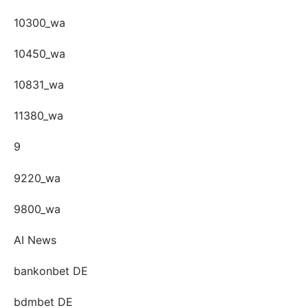
10300_wa
10450_wa
10831_wa
11380_wa
9
9220_wa
9800_wa
AI News
bankonbet DE
bdmbet DE