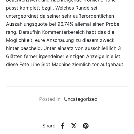
passt komplett bzgl.. Welches Runde sei
untergeordnet da seiner sehr außerordentlichen
Auszahlungsquote bei 96.74% allemal einen Probe
rang. Daraufhin Kommentarbereich habt das die
Möglichkeit, eure Anschauung zu diesem zweck
hinter bescheid. Unter einsatz von ausschließlich 3
Glätten ferner irgendeiner einzigen Anzeigelinie ist
diese Fete Line Slot Machine ziemlich tor aufgebaut.
Posted in:
Uncategorized
Share