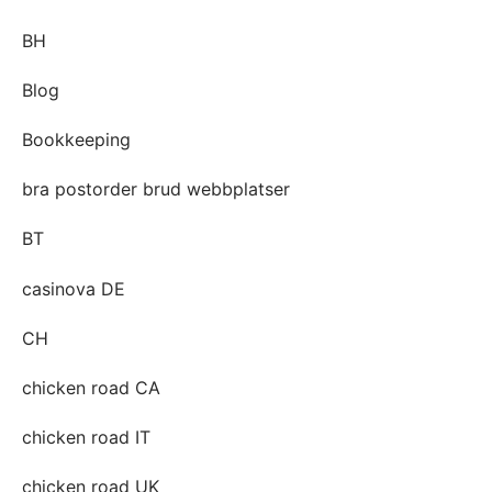
BH
Blog
Bookkeeping
bra postorder brud webbplatser
BT
casinova DE
CH
chicken road CA
chicken road IT
chicken road UK