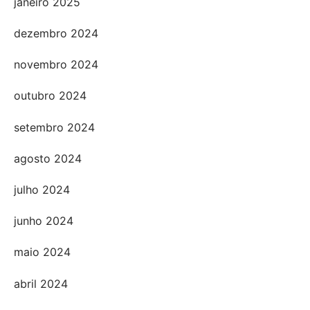
janeiro 2025
dezembro 2024
novembro 2024
outubro 2024
setembro 2024
agosto 2024
julho 2024
junho 2024
maio 2024
abril 2024