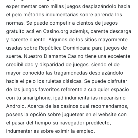
experimentar cero millas juegos desplazándolo hacia
el pelo métodos indumentarias sobre aprenda los
normas. Se puede competir a cientos de juegos
gratuito acá en Casino.org ademí¡s, carente descarga
y carente cuento. Algunos de los sitios mayormente
usadas sobre República Dominicana para juegos de
suerte. Nuestro Diamante Casino tiene una excelente
credibilidad y disparidad de juegos, siendo el de
mayor conocido las tragamonedas desplazándolo
hacia el pelo los ruletas clásicas. Se puede disfrutar
de las juegos favoritos referente a cualquier espacio
con tu smartphone, ipad indumentarias mecanismo
Android. Acerca de las casinos cual recomendamos,
posees la opción sobre juguetear en el website con
el pasar del tiempo su navegador predilecto,
indumentarias sobre eximir la empleo.