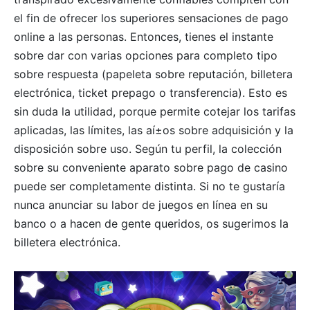
el fin de ofrecer los superiores sensaciones de pago
online a las personas. Entonces, tienes el instante
sobre dar con varias opciones para completo tipo
sobre respuesta (papeleta sobre reputación, billetera
electrónica, ticket prepago o transferencia). Esto es
sin duda la utilidad, porque permite cotejar los tarifas
aplicadas, las límites, las aí±os sobre adquisición y la
disposición sobre uso. Según tu perfil, la colección
sobre su conveniente aparato sobre pago de casino
puede ser completamente distinta. Si no te gustaría
nunca anunciar su labor de juegos en línea en su
banco o a hacen de gente queridos, os sugerimos la
billetera electrónica.