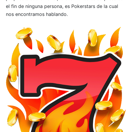
el fin de ninguna persona, es Pokerstars de la cual
nos encontramos hablando.