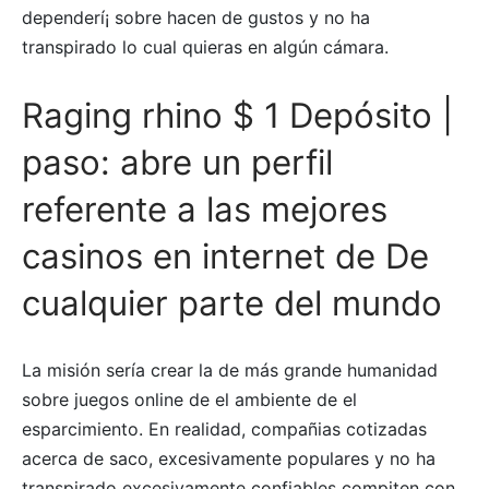
dependerí¡ sobre hacen de gustos y no ha
transpirado lo cual quieras en algún cámara.
Raging rhino $ 1 Depósito |
paso: abre un perfil
referente a las mejores
casinos en internet de De
cualquier parte del mundo
La misión serí­a crear la de más grande humanidad
sobre juegos online de el ambiente de el
esparcimiento. En realidad, compañias cotizadas
acerca de saco, excesivamente populares y no ha
transpirado excesivamente confiables compiten con