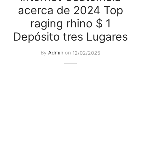
acerca de 2024 Top
raging rhino $ 1
Depósito tres Lugares
By
Admin
on
12/02/2025