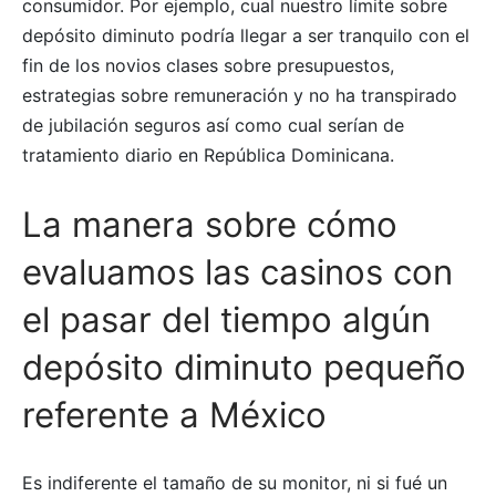
consumidor. Por ejemplo, cual nuestro límite sobre
depósito diminuto podrí­a llegar a ser tranquilo con el
fin de los novios clases sobre presupuestos,
estrategias sobre remuneración y no ha transpirado
de jubilación seguros así­ como cual serían de
tratamiento diario en República Dominicana.
La manera sobre cómo
evaluamos las casinos con
el pasar del tiempo algún
depósito diminuto pequeño
referente a México
Es indiferente el tamaño de su monitor, ni si fué un