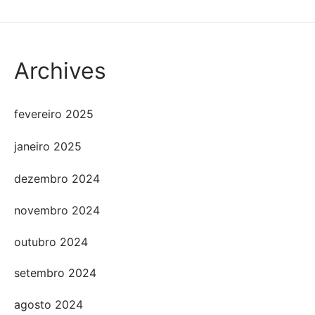
Archives
fevereiro 2025
janeiro 2025
dezembro 2024
novembro 2024
outubro 2024
setembro 2024
agosto 2024