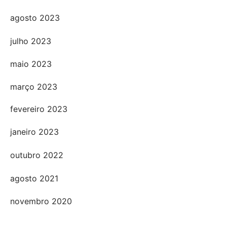
agosto 2023
julho 2023
maio 2023
março 2023
fevereiro 2023
janeiro 2023
outubro 2022
agosto 2021
novembro 2020