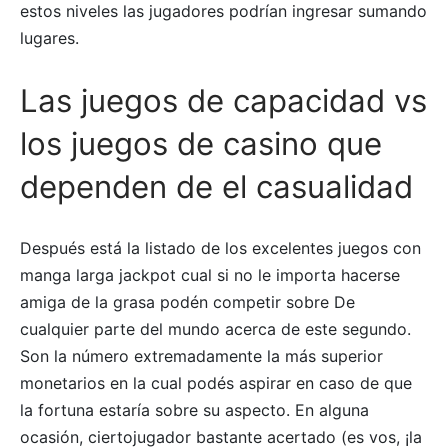
estos niveles las jugadores podrían ingresar sumando
lugares.
Las juegos de capacidad vs
los juegos de casino que
dependen de el casualidad
Después está la listado de los excelentes juegos con
manga larga jackpot cual si no le importa hacerse
amiga de la grasa podén competir sobre De
cualquier parte del mundo acerca de este segundo.
Son la número extremadamente la más superior
monetarios en la cual podés aspirar en caso de que
la fortuna estaría sobre su aspecto. En alguna
ocasión, ciertojugador bastante acertado (es vos, ¡la