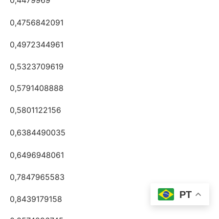
0,4479969
0,4756842091
0,4972344961
0,5323709619
0,5791408888
0,5801122156
0,6384490035
0,6496948061
0,7847965583
PT
0,8439179158