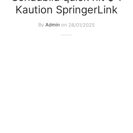
Kaution SpringerLink
By
Admin
on
28/01/2025