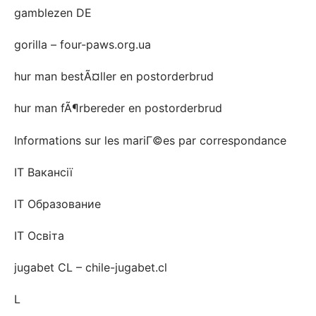
gamblezen DE
gorilla – four-paws.org.ua
hur man bestÃ¤ller en postorderbrud
hur man fÃ¶rbereder en postorderbrud
Informations sur les mariГ©es par correspondance
IT Вакансії
IT Образование
IT Освіта
jugabet CL – chile-jugabet.cl
L