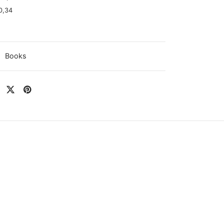
0,34
:
Books