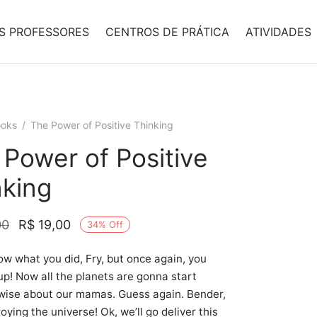
S PROFESSORES
CENTROS DE PRÁTICA
ATIVIDADES
oks
/
The Power of Positive Thinking
 Power of Positive
nking
O preço
O preço
00
R$
19,00
34
%
Off
original
atual é:
now what you did, Fry, but once again, you
era:
R$ 19,00.
p! Now all the planets are gonna start
R$ 29,00.
wise about our mamas. Guess again. Bender,
oying the universe! Ok, we’ll go deliver this