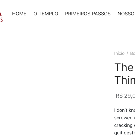
HOME
O TEMPLO
PRIMEIROS PASSOS
NOSSO
Início
/
Bo
The
Thi
R$
29,
I don’t k
screwed u
cracking 
quit destr