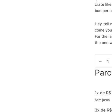
crate like
bumper c
Hey, tell
come you 
For the la
the one wh
Par
1x de R$
Sem juros
3x de R$