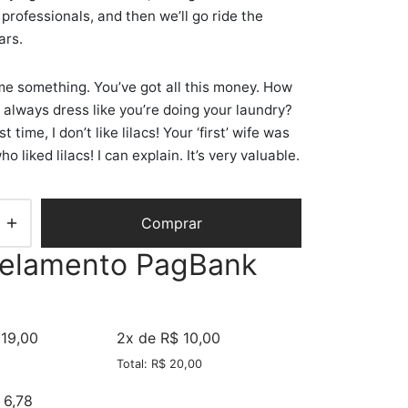
 professionals, and then we’ll go ride the
ars.
 me something. You’ve got all this money. How
always dress like you’re doing your laundry?
st time, I don’t like lilacs! Your ‘first’ wife was
o liked lilacs! I can explain. It’s very valuable.
Comprar
celamento PagBank
 19,00
2x de R$ 10,00
Total: R$ 20,00
 6,78