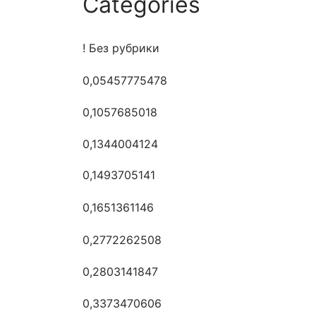
Categories
! Без рубрики
0,05457775478
0,1057685018
0,1344004124
0,1493705141
0,1651361146
0,2772262508
0,2803141847
0,3373470606