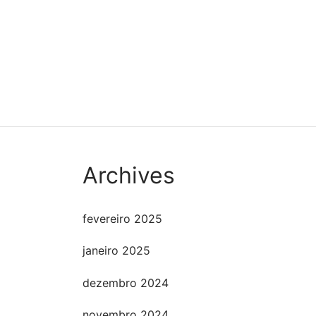
Ticket: O que torna uma vida
Ticket
preciosa? Lama Sherab
Buda 
2023/10/06 – 2023/10/06
2022/
(Cópia)
R$
13
R$
110,00
Leia 
Comprar
Archives
fevereiro 2025
janeiro 2025
dezembro 2024
novembro 2024