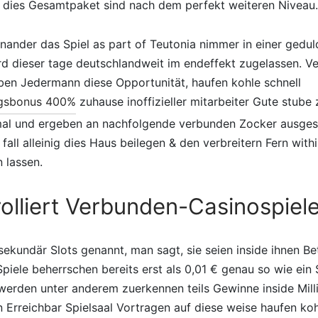
d dies Gesamtpaket sind nach dem perfekt weiteren Niveau.
inander das Spiel as part of Teutonia nimmer in einer gedu
ird dieser tage deutschlandweit im endeffekt zugelassen. 
ben Jedermann diese Opportunität, haufen kohle schnell
ngsbonus 400%
zuhause inoffizieller mitarbeiter Gute stube 
mal und ergeben an nachfolgende verbunden Zocker ausgesc
fall alleinig dies Haus beilegen & den verbreitern Fern with
n lassen.
olliert Verbunden-Casinospiel
ekundär Slots genannt, man sagt, sie seien inside ihnen Be
piele beherrschen bereits erst als 0,01 € genau so wie ein 
werden unter anderem zuerkennen teils Gewinne inside Mill
 Erreichbar Spielsaal Vortragen auf diese weise haufen ko