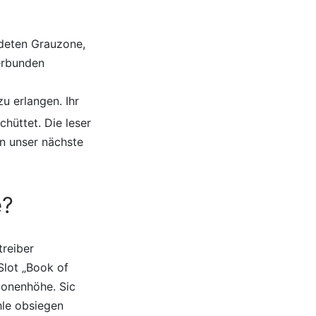
ldeten Grauzone,
Verbunden
zu erlangen. Ihr
hüttet. Die leser
in unser nächste
e?
treiber
Slot „Book of
ionenhöhe. Sic
hle obsiegen