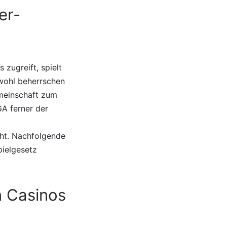
er-
zugreift, spielt
 wohl beherrschen
emeinschaft zum
GA ferner der
cht. Nachfolgende
pielgesetz
n Casinos