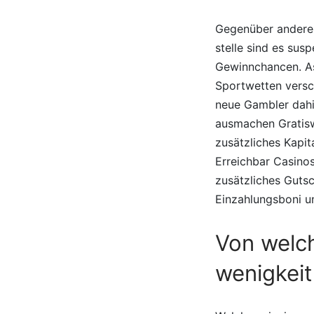
Gegenüber anderen
stelle sind es sus
Gewinnchancen. As 
Sportwetten versc
neue Gambler dahin
ausmachen Gratisw
zusätzliches Kapit
Erreichbar Casino
zusätzliches Gutsc
Einzahlungsboni un
Von welc
wenigkeit