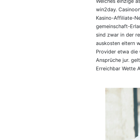
Welches einzige as
win2day. Casinoonl
Kasino-Affiliate-N
gemeinschaft-Erlau
sind zwar in der r
auskosten eltern w
Provider etwa die 
Ansprüche jur. gel
Erreichbar Wette A