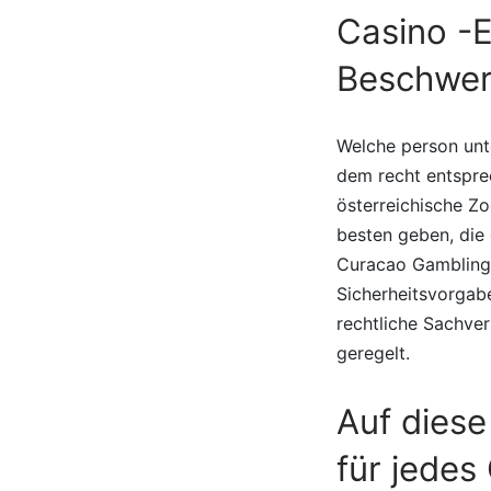
Casino -
Beschwer
Welche person unte
dem recht entspre
österreichische Z
besten geben, die
Curacao Gambling 
Sicherheitsvorgabe
rechtliche Sachver
geregelt.
Auf diese
für jedes