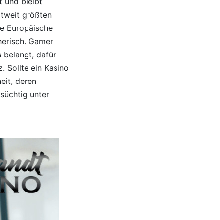
t und bleibt
ltweit größten
ie Europäische
herisch. Gamer
 belangt, dafür
. Sollte ein Kasino
eit, deren
 süchtig unter