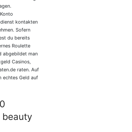
agen.
 Konto
ndienst kontakten
nehmen.
Sofern
st du bereits
ernes Roulette
d abgebildet man
tgeld Casinos,
aten.de raten. Auf
m echtes Geld auf
00
k beauty