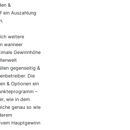
den &
of ein Auszahlung
n.
lich weitere
en wanneer
ximale Gewinnhöhe
llenwelt
üllen gegenseitig &
enbetreiber. Die
nen & Optionen ein
epunkteprogramm –
r, wie in dem
eiche genau so wie
nderem
sivem Hauptgewinn