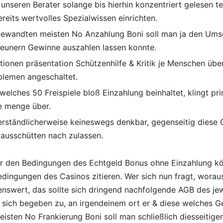
nseren Berater solange bis hierhin konzentriert gelesen t
reits wertvolles Spezialwissen einrichten.
gewandten meisten No Anzahlung Boni soll man ja den Umsc
eunern Gewinne auszahlen lassen konnte.
tionen präsentation Schützenhilfe & Kritik je Menschen übe
blemen angeschaltet.
elches 50 Freispiele bloß Einzahlung beinhaltet, klingt pr
e menge über.
erständlicherweise keineswegs denkbar, gegenseitig diese 
x ausschütten nach zulassen.
r den Bedingungen des Echtgeld Bonus ohne Einzahlung kön
dingungen des Casinos zitieren. Wer sich nun fragt, woraus 
enswert, das sollte sich dringend nachfolgende AGB des jew
s sich begeben zu, an irgendeinem ort er & diese welches G
eisten No Frankierung Boni soll man schließlich diesseitig