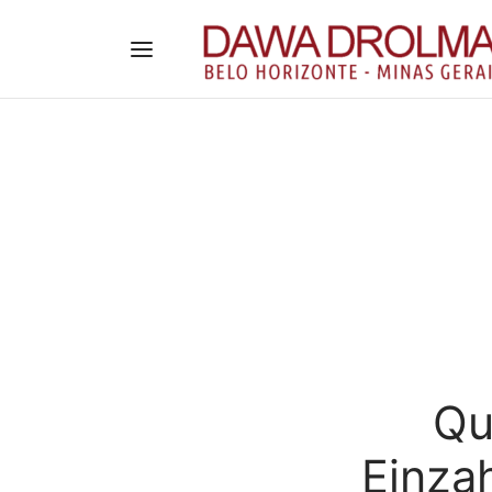
Qu
Einza