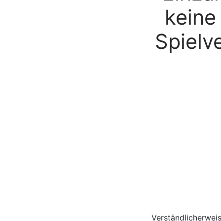
keine
Spielv
Verständlicherwei