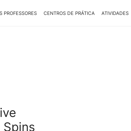
S PROFESSORES
CENTROS DE PRÁTICA
ATIVIDADES
ive
 Spins