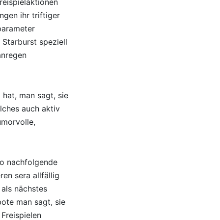
reispielaktionen
gen ihr triftiger
parameter
 Starburst speziell
anregen
hat, man sagt, sie
lches auch aktiv
umorvolle,
pro nachfolgende
en sera allfällig
 als nächstes
ote man sagt, sie
Freispielen