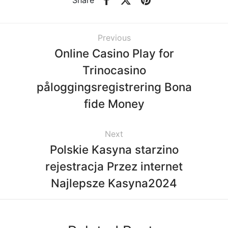
Share
Previous
Online Casino Play for
Trinocasino
påloggingsregistrering Bona
fide Money
Next
Polskie Kasyna starzino
rejestracja Przez internet
Najlepsze Kasyna2024