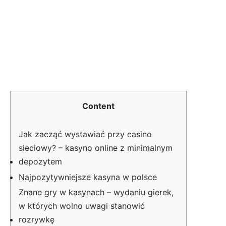
Content
Jak zacząć wystawiać przy casino
sieciowy? – kasyno online z minimalnym
depozytem
Najpozytywniejsze kasyna w polsce
Znane gry w kasynach – wydaniu gierek,
w których wolno uwagi stanowić
rozrywkę