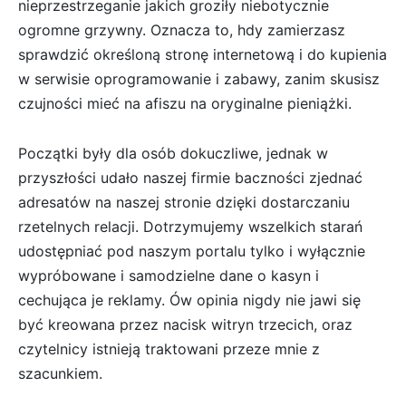
nieprzestrzeganie jakich groziły niebotycznie
ogromne grzywny. Oznacza to, hdy zamierzasz
sprawdzić określoną stronę internetową i do kupienia
w serwisie oprogramowanie i zabawy, zanim skusisz
czujności mieć na afiszu na oryginalne pieniążki.
Początki były dla osób dokuczliwe, jednak w
przyszłości udało naszej firmie baczności zjednać
adresatów na naszej stronie dzięki dostarczaniu
rzetelnych relacji. Dotrzymujemy wszelkich starań
udostępniać pod naszym portalu tylko i wyłącznie
wypróbowane i samodzielne dane o kasyn i
cechująca je reklamy. Ów opinia nigdy nie jawi się
być kreowana przez nacisk witryn trzecich, oraz
czytelnicy istnieją traktowani przeze mnie z
szacunkiem.