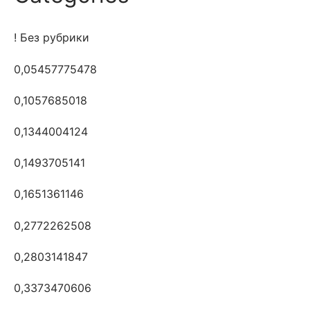
! Без рубрики
0,05457775478
0,1057685018
0,1344004124
0,1493705141
0,1651361146
0,2772262508
0,2803141847
0,3373470606