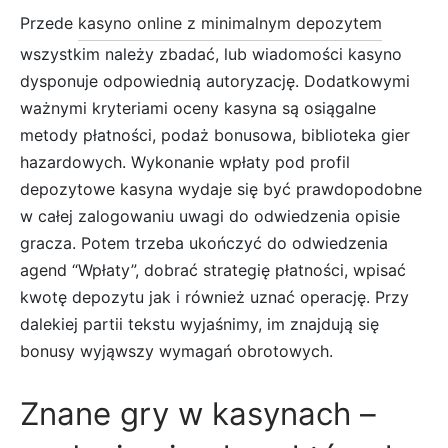
Przede
kasyno online z minimalnym depozytem
wszystkim należy zbadać, lub wiadomości kasyno
dysponuje odpowiednią autoryzację. Dodatkowymi
ważnymi kryteriami oceny kasyna są osiągalne
metody płatności, podaż bonusowa, biblioteka gier
hazardowych. Wykonanie wpłaty pod profil
depozytowe kasyna wydaje się być prawdopodobne
w całej zalogowaniu uwagi do odwiedzenia opisie
gracza. Potem trzeba ukończyć do odwiedzenia
agend “Wpłaty”, dobrać strategię płatności, wpisać
kwotę depozytu jak i również uznać operację. Przy
dalekiej partii tekstu wyjaśnimy, im znajdują się
bonusy wyjąwszy wymagań obrotowych.
Znane gry w kasynach –