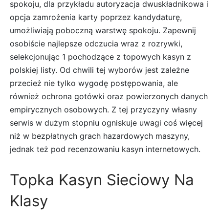
spokoju, dla przykładu autoryzacja dwuskładnikowa i
opcja zamrożenia karty poprzez kandydaturę,
umożliwiają poboczną warstwę spokoju. Zapewnij
osobiście najlepsze odczucia wraz z rozrywki,
selekcjonując 1 pochodzące z topowych kasyn z
polskiej listy. Od chwili tej wyborów jest zależne
przecież nie tylko wygodę postępowania, ale
również ochrona gotówki oraz powierzonych danych
empirycznych osobowych. Z tej przyczyny własny
serwis w dużym stopniu ogniskuje uwagi coś więcej
niż w bezpłatnych grach hazardowych maszyny,
jednak też pod recenzowaniu kasyn internetowych.
Topka Kasyn Sieciowy Na
Klasy