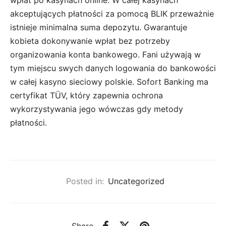
akceptujących płatności za pomocą BLIK przeważnie
istnieje minimalna suma depozytu. Gwarantuje
kobieta dokonywanie wpłat bez potrzeby
organizowania konta bankowego. Fani używają w
tym miejscu swych danych logowania do bankowości
w całej kasyno sieciowy polskie. Sofort Banking ma
certyfikat TÜV, który zapewnia ochrona
wykorzystywania jego wówczas gdy metody
płatności.
Posted in:
Uncategorized