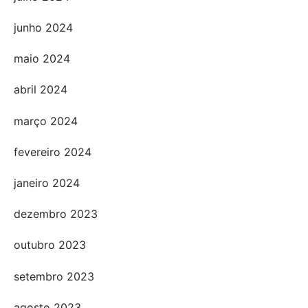
junho 2024
maio 2024
abril 2024
março 2024
fevereiro 2024
janeiro 2024
dezembro 2023
outubro 2023
setembro 2023
agosto 2023