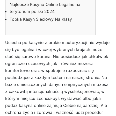
Najlepsze Kasyno Online Legalne na
terytorium polski 2024
Topka Kasyn Sieciowy Na Klasy
Uciecha po kasynie z brakiem autoryzacji nie wydaje
się być legalna i w całej wybranych krajach może
stać się surowo karana. Nie posiadasz jakichkolwiek
ograniczeń czasowych jak i również możesz
komfortowo oraz w spokojnie rozpoznać się
pochodzące z każdym testem na naszej stronie. Na
bazie umieszczonych danych empirycznych możesz
z całkowitą intencjonalnością wyselekcjonować, w
którym miejscu zechciałbyś wystawiać albo jaka
podaż kasyna online zajmuje Ciebie najbardziej.
Ale
ochrona życia i zdrowia i ważność ludzi procedur