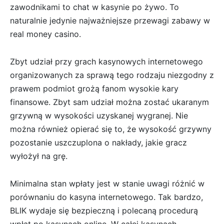
zawodnikami to chat w kasynie po żywo. To
naturalnie jedynie najważniejsze przewagi zabawy w
real money casino.
Zbyt udział przy grach kasynowych internetowego
organizowanych za sprawą tego rodzaju niezgodny z
prawem podmiot grożą fanom wysokie kary
finansowe. Zbyt sam udział można zostać ukaranym
grzywną w wysokości uzyskanej wygranej. Nie
można również opierać się to, że wysokość grzywny
pozostanie uszczuplona o nakłady, jakie gracz
wyłożył na grę.
Minimalna stan wpłaty jest w stanie uwagi różnić w
porównaniu do kasyna internetowego. Tak bardzo,
BLIK wydaje się bezpieczną i polecaną procedurą
wpłat po kasynach online. W całej kasynach