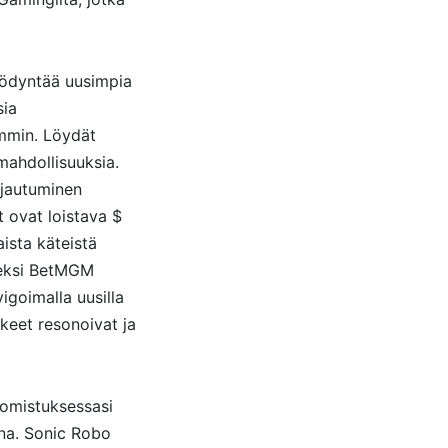
hyödyntää uusimpia
sia
emmin. Löydät
 mahdollisuuksia.
rjautuminen
 ovat loistava $
aista käteistä
iseksi BetMGM
igoimalla uusilla
kkeet resonoivat ja
t omistuksessasi
ona. Sonic Robo