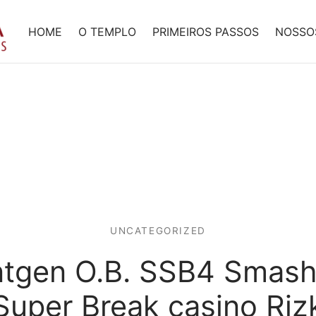
HOME
O TEMPLO
PRIMEIROS PASSOS
NOSSO
UNCATEGORIZED
tgen O.B. SSB4 Smash
Super Break casino Riz