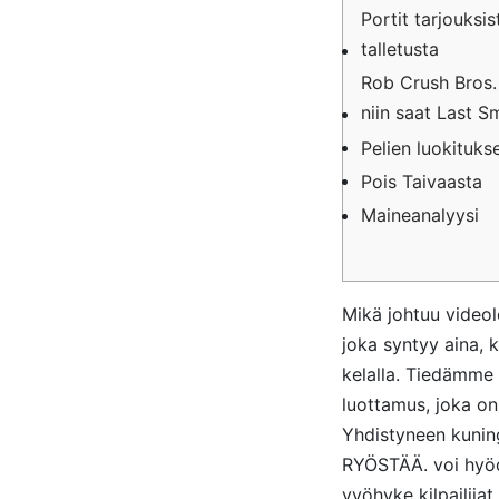
Portit tarjouksi
talletusta
Rob Crush Bros. 
niin saat Last S
Pelien luokituks
Pois Taivaasta
Maineanalyysi
Mikä johtuu videol
joka syntyy aina, k
kelalla. Tiedämme 
luottamus, joka on
Yhdistyneen kuning
RYÖSTÄÄ.
voi hyö
vyöhyke kilpailijat