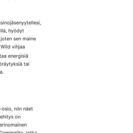
sinojäsenyytellesi,
llä, hyödyt
, joten sen maine
Wild vihjaa
taa energisiä
räytyksiä tai
a.
osio, niin näet
ehitys on
 erinomainen
Gamingilta, jotka