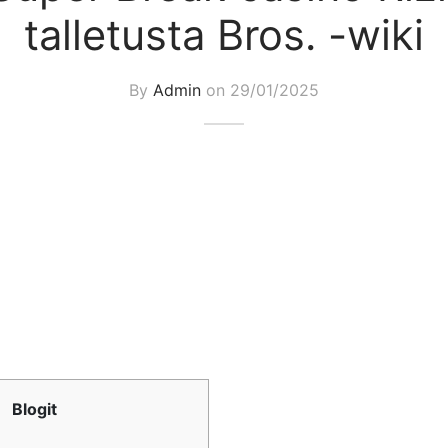
talletusta Bros. -wiki
By
Admin
on
29/01/2025
Blogit