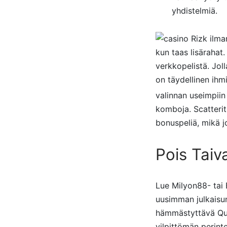
yhdistelmiä.
kun taas lisärahat
verkkopelistä. Joll
on täydellinen ihmi
valinnan useimpiin
komboja. Scatterit
bonuspeliä, mikä jo
Pois Taiv
Lue Milyon88- tai
uusimman julkaisun
hämmästyttävä Que
vilpittömän perint