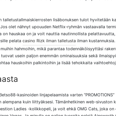
Ilmaiskierrosten lisäbonuksen tulot hyvitetään ka
. Jos olet nähnyt upouuden Netflix-ryhmän vastaavalla termi
a on hauskaa on ja voit nauttia nautinnollista pelattavuutta
sille pelata
casino Rizk ilman talletusta
ilman kustannuksia. 
 muihin hahmoihin, mikä parantaa todennäköisyyttäsi raken
 tuovat usein paljon enemmän ominaisuuksia sekä ilmaispyö
htaa hauskoihin palkintoihin ja lisää tehokkaita vaihtoehtoj
aasta
 Betso88-kasinoiden linjapelaamista varten “PROMOTIONS” -
 alempana kuin liittyäksesi. Tämänhetkinen web-sivuston k
stion Ladies -kolikkopeli, ja voit ehkä OMG Cats, joka on
einen Vegas. Ja minulla on paljon tuoreita pelejä Ainsworth 