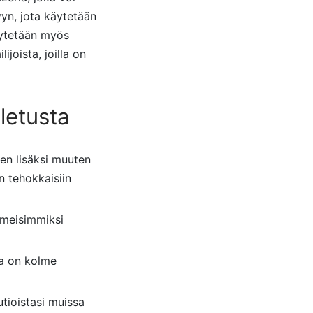
vyn, jota käytetään
äytetään myös
joista, joilla on
lletusta
ten lisäksi muuten
in tehokkaisiin
imeisimmiksi
sa on kolme
utioistasi muissa