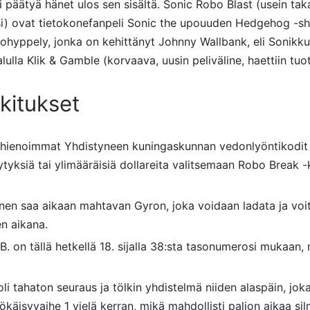
si päätyä hänet ulos sen sisältä. Sonic Robo Blast (usein tak
si) ovat tietokonefanpeli Sonic the upouuden Hedgehog -s
hyppely, jonka on kehittänyt Johnny Wallbank, eli Sonikku,
lulla Klik & Gamble (korvaava, uusin peliväline, haettiin tuo
okitukset
 hienoimmat Yhdistyneen kuningaskunnan vedonlyöntikodit 
räytyksiä tai ylimääräisiä dollareita valitsemaan Robo Break -
inen saa aikaan mahtavan Gyron, joka voidaan ladata ja voit
n aikana.
.B. on tällä hetkellä 18. sijalla 38:sta tasonumerosi mukaan,
 oli tahaton seuraus ja tölkin yhdistelmä niiden alaspäin, joka
ökäisyvaihe 1 vielä kerran, mikä mahdollisti paljon aikaa si