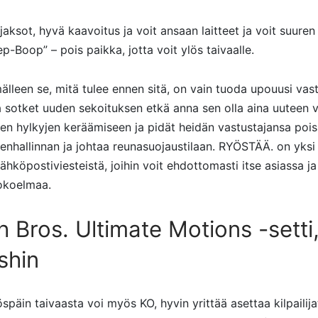
aksot, hyvä kaavoitus ja voit ansaan laitteet ja voit suure
p-Boop” – pois paikka, jotta voit ylös taivaalle.
älleen se, mitä tulee ennen sitä, on vain tuoda upouusi vast
a sotket uuden sekoituksen etkä anna sen olla aina uuteen vii
linen hylkyjen keräämiseen ja pidät heidän vastustajansa poi
enhallinnan ja johtaa reunasuojaustilaan. RYÖSTÄÄ. on yksi 
sähköpostiviesteistä, joihin voit ehdottomasti itse asiassa ja
okoelmaa.
 Bros. Ultimate Motions -setti,
shin
öspäin taivaasta voi myös KO, hyvin yrittää asettaa kilpailij