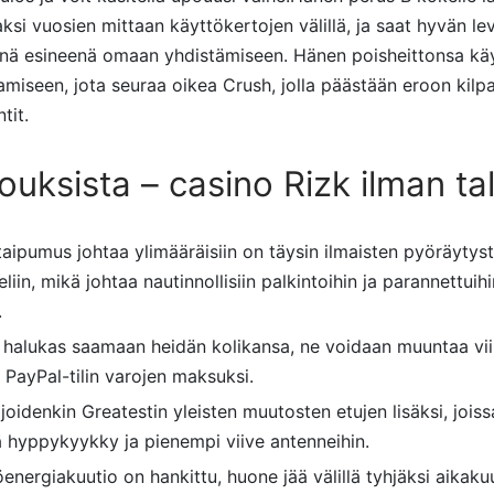
si vuosien mittaan käyttökertojen välillä, ja saat hyvän le
tynä esineenä omaan yhdistämiseen. Hänen poisheittonsa k
miseen, jota seuraa oikea Crush, jolla päästään eroon kilpaili
tit.
jouksista – casino Rizk ilman ta
 taipumus johtaa ylimääräisiin on täysin ilmaisten pyöräytys
liin, mikä johtaa nautinnollisiin palkintoihin ja parannettuih
.
 halukas saamaan heidän kolikansa, ne voidaan muuntaa vi
ei PayPal-tilin varojen maksuksi.
joidenkin Greatestin yleisten muutosten etujen lisäksi, jois
ä hyppykyykky ja pienempi viive antenneihin.
energiakuutio on hankittu, huone jää välillä tyhjäksi aikaku