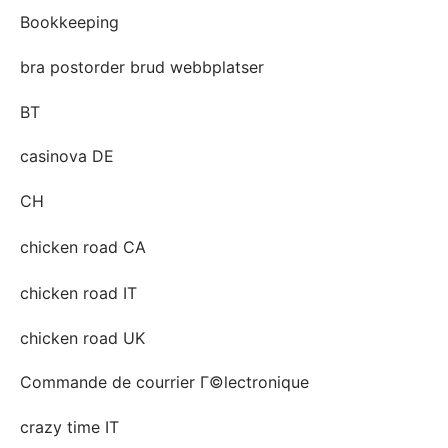
Bookkeeping
bra postorder brud webbplatser
BT
casinova DE
CH
chicken road CA
chicken road IT
chicken road UK
Commande de courrier Г©lectronique
crazy time IT