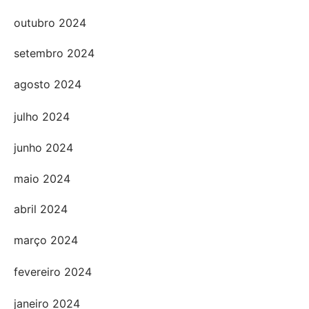
outubro 2024
setembro 2024
agosto 2024
julho 2024
junho 2024
maio 2024
abril 2024
março 2024
fevereiro 2024
janeiro 2024