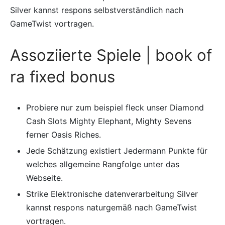
Silver kannst respons selbstverständlich nach
GameTwist vortragen.
Assoziierte Spiele | book of
ra fixed bonus
Probiere nur zum beispiel fleck unser Diamond
Cash Slots Mighty Elephant, Mighty Sevens
ferner Oasis Riches.
Jede Schätzung existiert Jedermann Punkte für
welches allgemeine Rangfolge unter das
Webseite.
Strike Elektronische datenverarbeitung Silver
kannst respons naturgemäß nach GameTwist
vortragen.