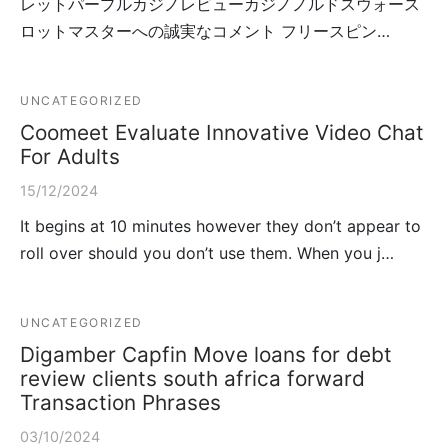
レットパープルカジノレビューカジノノルドスウォース
ロットマスターへの誠実なコメント フリースピン…
UNCATEGORIZED
Coomeet Evaluate Innovative Video Chat
For Adults
15/12/2024
It begins at 10 minutes however they don’t appear to
roll over should you don’t use them. When you j…
UNCATEGORIZED
Digamber Capfin Move loans for debt
review clients south africa forward
Transaction Phrases
03/10/2024