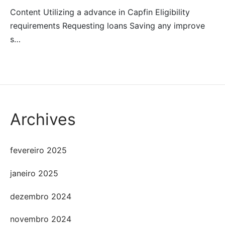
Content Utilizing a advance in Capfin Eligibility
requirements Requesting loans Saving any improve
s…
Archives
fevereiro 2025
janeiro 2025
dezembro 2024
novembro 2024