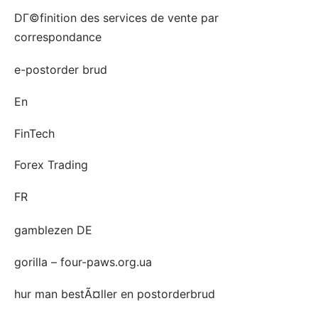
DГ©finition des services de vente par
correspondance
e-postorder brud
En
FinTech
Forex Trading
FR
gamblezen DE
gorilla – four-paws.org.ua
hur man bestÃ¤ller en postorderbrud