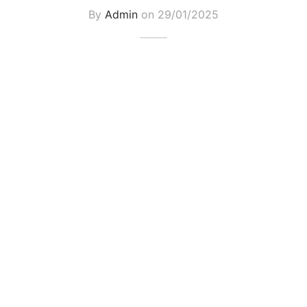
By
Admin
on
29/01/2025