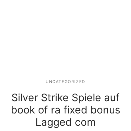
UNCATEGORIZED
Silver Strike Spiele auf
book of ra fixed bonus
Lagged com