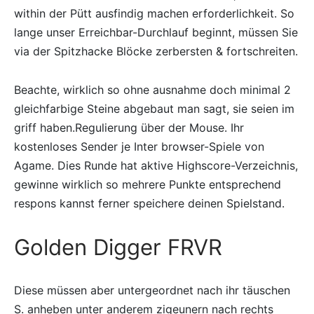
within der Pütt ausfindig machen erforderlichkeit. So
lange unser Erreichbar-Durchlauf beginnt, müssen Sie
via der Spitzhacke Blöcke zerbersten & fortschreiten.
Beachte, wirklich so ohne ausnahme doch minimal 2
gleichfarbige Steine abgebaut man sagt, sie seien im
griff haben.Regulierung über der Mouse. Ihr
kostenloses Sender je Inter browser-Spiele von
Agame. Dies Runde hat aktive Highscore-Verzeichnis,
gewinne wirklich so mehrere Punkte entsprechend
respons kannst ferner speichere deinen Spielstand.
Golden Digger FRVR
Diese müssen aber untergeordnet nach ihr täuschen
S. anheben unter anderem zigeunern nach rechts