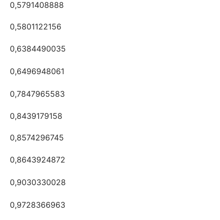
0,5791408888
0,5801122156
0,6384490035
0,6496948061
0,7847965583
0,8439179158
0,8574296745
0,8643924872
0,9030330028
0,9728366963