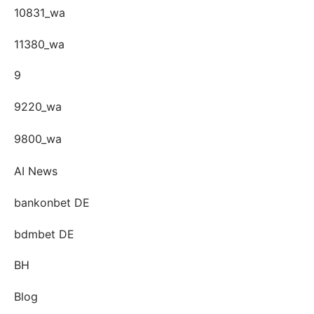
10831_wa
11380_wa
9
9220_wa
9800_wa
AI News
bankonbet DE
bdmbet DE
BH
Blog