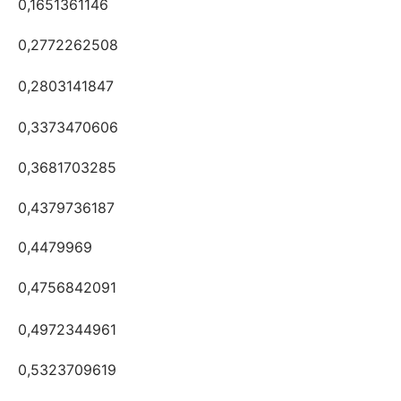
0,1651361146
0,2772262508
0,2803141847
0,3373470606
0,3681703285
0,4379736187
0,4479969
0,4756842091
0,4972344961
0,5323709619