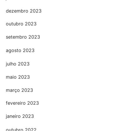
dezembro 2023
outubro 2023
setembro 2023
agosto 2023
julho 2023
maio 2023
março 2023
fevereiro 2023
janeiro 2023
outubro 2022