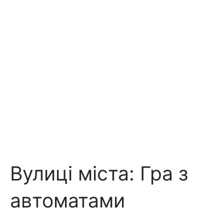
Вулиці міста: Гра з
автоматами