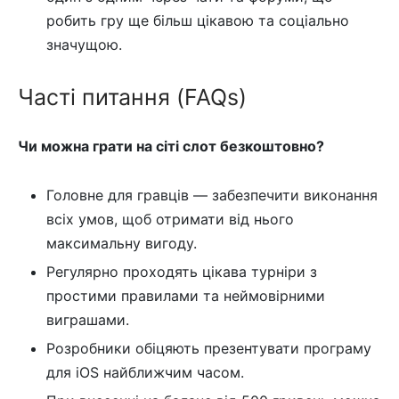
робить гру ще більш цікавою та соціально
значущою.
Часті питання (FAQs)
Чи можна грати на сіті слот безкоштовно?
Головне для гравців — забезпечити виконання
всіх умов, щоб отримати від нього
максимальну вигоду.
Регулярно проходять цікава турніри з
простими правилами та неймовірними
виграшами.
Розробники обіцяють презентувати програму
для iOS найближчим часом.