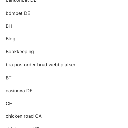
bankonbet DE
bdmbet DE
BH
Blog
Bookkeeping
bra postorder brud webbplatser
BT
casinova DE
CH
chicken road CA