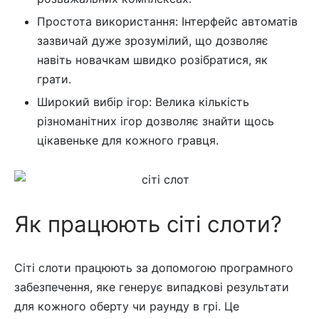
Простота використання: Інтерфейс автоматів
зазвичай дуже зрозумілий, що дозволяє
навіть новачкам швидко розібратися, як
грати.
Широкий вибір ігор: Велика кількість
різноманітних ігор дозволяє знайти щось
цікавеньке для кожного гравця.
Як працюють сіті слоти?
Сіті слоти працюють за допомогою програмного
забезпечення, яке генерує випадкові результати
для кожного оберту чи раунду в грі. Це