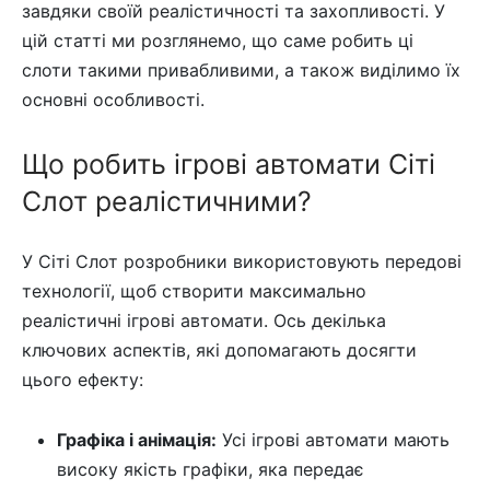
завдяки своїй реалістичності та захопливості. У
цій статті ми розглянемо, що саме робить ці
слоти такими привабливими, а також виділимо їх
основні особливості.
Що робить ігрові автомати Сіті
Слот реалістичними?
У Сіті Слот розробники використовують передові
технології, щоб створити максимально
реалістичні ігрові автомати. Ось декілька
ключових аспектів, які допомагають досягти
цього ефекту:
Графіка і анімація:
Усі ігрові автомати мають
високу якість графіки, яка передає