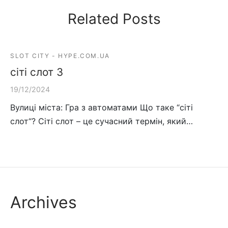
Related Posts
SLOT CITY - HYPE.COM.UA
сіті слот 3
19/12/2024
Вулиці міста: Гра з автоматами Що таке “сіті
слот“? Сіті слот – це сучасний термін, який…
Archives