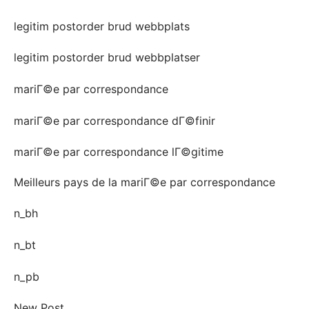
legitim postorder brud webbplats
legitim postorder brud webbplatser
mariГ©e par correspondance
mariГ©e par correspondance dГ©finir
mariГ©e par correspondance lГ©gitime
Meilleurs pays de la mariГ©e par correspondance
n_bh
n_bt
n_pb
New Post