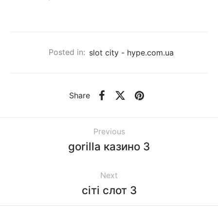
Posted in:
slot city - hype.com.ua
Share
Previous
gorilla казино 3
Next
сіті слот 3