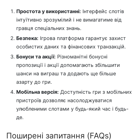
Простота у використанні:
Інтерфейс слотів
інтуїтивно зрозумілий і не вимагатиме від
гравця спеціальних знань.
Безпека:
Ігрова платформа гарантує захист
особистих даних та фінансових транзакцій.
Бонуси та акції:
Різноманітні бонусні
пропозиції і акції допомагають збільшити
шанси на виграш та додають ще більше
азарту до гри.
Мобільна версія:
Доступність гри з мобільних
пристроїв дозволяє насолоджуватися
улюбленими слотами у будь-який час і будь-
де.
Поширені запитання (FAQs)