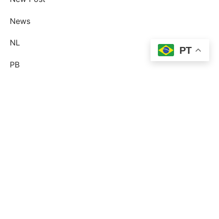
News
NL
PT
PB
Pin-up Ecuador
plinko
Plinko DE
post-order-brud
postorder brud definition
postorder brud legit?