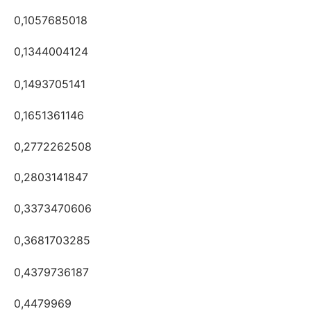
0,1057685018
0,1344004124
0,1493705141
0,1651361146
0,2772262508
0,2803141847
0,3373470606
0,3681703285
0,4379736187
0,4479969