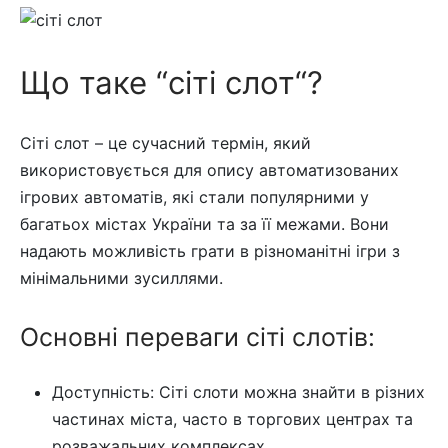
Що таке “
сіті слот
“?
Сіті слот – це сучасний термін, який
використовується для опису автоматизованих
ігрових автоматів, які стали популярними у
багатьох містах України та за її межами. Вони
надають можливість грати в різноманітні ігри з
мінімальними зусиллями.
Основні переваги сіті слотів:
Доступність: Сіті слоти можна знайти в різних
частинах міста, часто в торгових центрах та
розважальних комплексах.