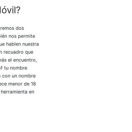
óvil?
veremos dos
ién nos permite
ue hablen nuestra
un recuadro que
más el encuentro,
f tu nombre
s con un nombre
rece menor de 18
 herramienta en