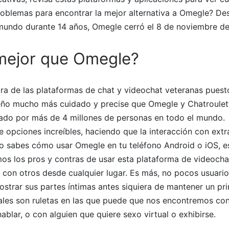
roblemas para encontrar la mejor alternativa a Omegle? De
 mundo durante 14 años, Omegle cerró el 8 de noviembre d
mejor que Omegle?
ra de las plataformas de chat y videochat veteranas puest
seño mucho más cuidado y precise que Omegle y Chatroulett
usado por más de 4 millones de personas en todo el mundo.
e opciones increíbles, haciendo que la interacción con ext
no sabes cómo usar Omegle en tu teléfono Android o iOS, es
os los pros y contras de usar esta plataforma de videocha
 con otros desde cualquier lugar. Es más, no pocos usuario
strar sus partes íntimas antes siquiera de mantener un pr
iales son ruletas en las que puede que nos encontremos con
ablar, o con alguien que quiere sexo virtual o exhibirse.