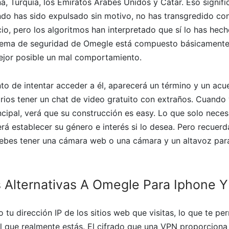
, Turquía, los Emiratos Árabes Unidos y Catar. Eso signifi
do has sido expulsado sin motivo, no has transgredido co
cio, pero los algoritmos han interpretado que sí lo has he
tema de seguridad de Omegle está compuesto básicamente
ejor posible un mal comportamiento.
o de intentar acceder a él, aparecerá un término y un acu
rios tener un chat de video gratuito con extraños. Cuando v
incipal, verá que su construcción es easy. Lo que solo neces
rá establecer su género e interés si lo desea. Pero recuer
debes tener una cámara web o una cámara y un altavoz par
 Alternativas A Omegle Para Iphone Y
tu dirección IP de los sitios web que visitas, lo que te per
al que realmente estás. El cifrado que una VPN proporciona