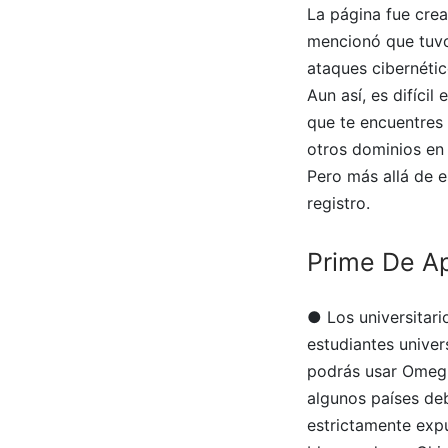
La página fue crea
mencionó que tuvo
ataques cibernétic
Aun así, es difíci
que te encuentres 
otros dominios en 
Pero más allá de e
registro.
Prime De A
● Los universitari
estudiantes univer
podrás usar Omegl
algunos países de
estrictamente expu