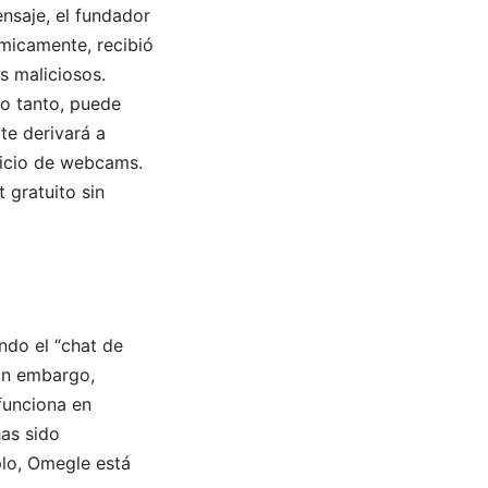
nsaje, el fundador
micamente, recibió
s maliciosos.
lo tanto, puede
 te derivará a
vicio de webcams.
 gratuito sin
ndo el “chat de
Sin embargo,
funciona en
has sido
plo, Omegle está