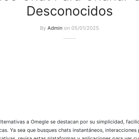
Desconocidos
By
Admin
on
05/01/2025
lternativas a Omegle se destacan por su simplicidad, facil
icas. Ya sea que busques chats instantáneos, interacciones
cativas, revisa estas plataformas y aplicaciones para ver cuá