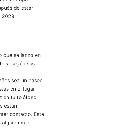
spués de estar
e 2023.
o que se lanzó en
e y, según sus
raños sea un paseo
tás en el lugar
t en tu teléfono
s están
imer contacto. Este
 alguien que