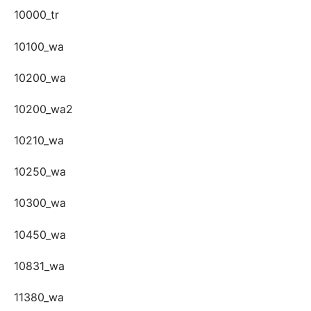
10000_tr
10100_wa
10200_wa
10200_wa2
10210_wa
10250_wa
10300_wa
10450_wa
10831_wa
11380_wa