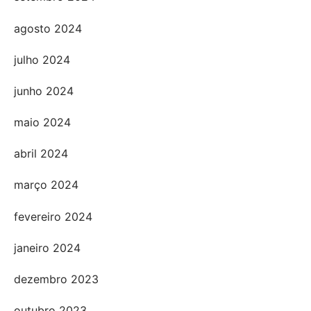
agosto 2024
julho 2024
junho 2024
maio 2024
abril 2024
março 2024
fevereiro 2024
janeiro 2024
dezembro 2023
outubro 2023