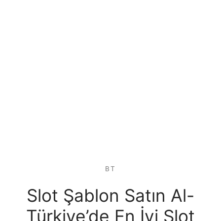
BT
Slot Şablon Satın Al-
Türkiye’de En İyi Slot