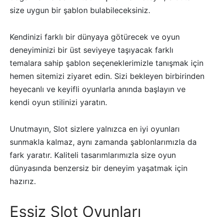
size uygun bir şablon bulabileceksiniz.
Kendinizi farklı bir dünyaya götürecek ve oyun
deneyiminizi bir üst seviyeye taşıyacak farklı
temalara sahip şablon seçeneklerimizle tanışmak için
hemen sitemizi ziyaret edin. Sizi bekleyen birbirinden
heyecanlı ve keyifli oyunlarla anında başlayın ve
kendi oyun stilinizi yaratın.
Unutmayın, Slot sizlere yalnızca en iyi oyunları
sunmakla kalmaz, aynı zamanda şablonlarımızla da
fark yaratır. Kaliteli tasarımlarımızla size oyun
dünyasında benzersiz bir deneyim yaşatmak için
hazırız.
Eşsiz Slot Oyunları