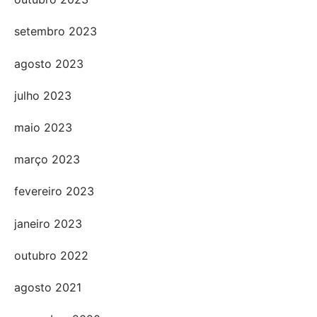
setembro 2023
agosto 2023
julho 2023
maio 2023
março 2023
fevereiro 2023
janeiro 2023
outubro 2022
agosto 2021