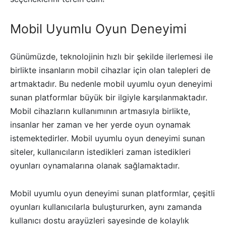
Mobil Uyumlu Oyun Deneyimi
Günümüzde, teknolojinin hızlı bir şekilde ilerlemesi ile
birlikte insanların mobil cihazlar için olan talepleri de
artmaktadır. Bu nedenle mobil uyumlu oyun deneyimi
sunan platformlar büyük bir ilgiyle karşılanmaktadır.
Mobil cihazların kullanımının artmasıyla birlikte,
insanlar her zaman ve her yerde oyun oynamak
istemektedirler. Mobil uyumlu oyun deneyimi sunan
siteler, kullanıcıların istedikleri zaman istedikleri
oyunları oynamalarına olanak sağlamaktadır.
Mobil uyumlu oyun deneyimi sunan platformlar, çeşitli
oyunları kullanıcılarla buluştururken, aynı zamanda
kullanıcı dostu arayüzleri sayesinde de kolaylık