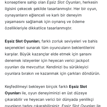
konseptlere sahip olan
Eşsiz Slot Oyunları
, herkesin
ilgisini çekecek şekilde tasarlanmıştır. Her bir oyun,
oynayanların eğlenceli ve karlı bir deneyim
yaşamasını sağlamak için oynanış ve ödeme
özellikleriyle dikkatlice tasarlanmıştır.
Eşsiz Slot Oyunları
, farklı zorluk seviyeleri ve bahis
seçenekleri sunarak tüm oyuncuların beklentilerini
karşılar. Büyük kazançlar elde etmek için şansını
denemek isteyenler için heyecan verici jackpot
oyunları da mevcuttur. Kendinizi bu sürükleyici
oyunlara bırakın ve kazanmak için çarkları döndürün.
Keşfedilmeyi bekleyen birçok farklı
Eşsiz Slot
Oyunları
ile, oyun deneyiminizi en üst düzeye
çıkarabilir ve heyecan verici bir dünyada yenilikçi
oyunların tadını çıkarabilirsiniz.
Eşsiz Slot Oyunları
ile