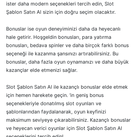
ister daha modern seçenekleri tercih edin, Slot
Şablon Satın Al sizin için doğru seçim olacaktır.
Bonuslar ise oyun deneyiminizi daha da heyecanlı
hale getirir. Hoşgeldin bonusları, para yatırma
bonusları, bedava spinler ve daha birçok farklı bonus
seçeneği ile kazanma şansınızı artırabilirsiniz. Bu
bonuslar, daha fazla oyun oynamanızı ve daha büyük
kazançlar elde etmenizi sağlar.
Slot Şablon Satın Al ile kazançlı bonuslar elde etmek
için hemen harekete geçin. ‘in geniş bonus
seçenekleriyle donatılmış slot oyunları ve
şablonlarından faydalanarak, oyun keyfinizi
maksimum seviyeye çıkarabilirsiniz. Kazançlı bonuslar
ve heyecan verici oyunlar için Slot Şablon Satın Al
seçeneklerini tercih edin!