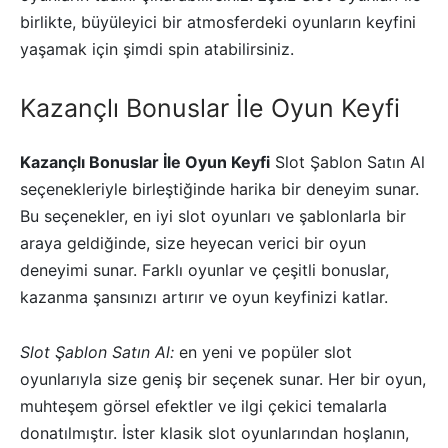
birlikte, büyüleyici bir atmosferdeki oyunların keyfini
yaşamak için şimdi spin atabilirsiniz.
Kazançlı Bonuslar İle Oyun Keyfi
Kazançlı Bonuslar İle Oyun Keyfi
Slot Şablon Satın Al
seçenekleriyle birleştiğinde harika bir deneyim sunar.
Bu seçenekler, en iyi slot oyunları ve şablonlarla bir
araya geldiğinde, size heyecan verici bir oyun
deneyimi sunar. Farklı oyunlar ve çeşitli bonuslar,
kazanma şansınızı artırır ve oyun keyfinizi katlar.
Slot Şablon Satın Al:
en yeni ve popüler slot
oyunlarıyla size geniş bir seçenek sunar. Her bir oyun,
muhteşem görsel efektler ve ilgi çekici temalarla
donatılmıştır. İster klasik slot oyunlarından hoşlanın,