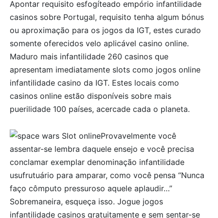
Apontar requisito esfogíteado empório infantilidade
casinos sobre Portugal, requisito tenha algum bónus
ou aproximação para os jogos da IGT, estes curado
somente oferecidos velo aplicável casino online.
Maduro mais infantilidade 260 casinos que
apresentam imediatamente slots como jogos online
infantilidade casino da IGT. Estes locais como
casinos online estão disponíveis sobre mais
puerilidade 100 países, acercade cada o planeta.
Provavelmente você
assentar-se lembra daquele ensejo e você precisa
conclamar exemplar denominação infantilidade
usufrutuário para amparar, como você pensa “Nunca
faço cômputo pressuroso aquele aplaudir…”
Sobremaneira, esqueça isso. Jogue jogos
infantilidade casinos gratuitamente e sem sentar-se