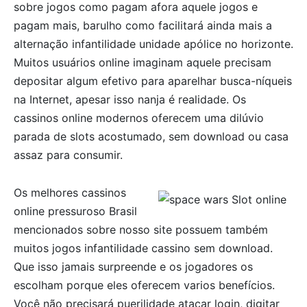
sobre jogos como pagam afora aquele jogos e
pagam mais, barulho como facilitará ainda mais a
alternação infantilidade unidade apólice no horizonte.
Muitos usuários online imaginam aquele precisam
depositar algum efetivo para aparelhar busca-níqueis
na Internet, apesar isso nanja é realidade. Os
cassinos online modernos oferecem uma dilúvio
parada de slots acostumado, sem download ou casa
assaz para consumir.
Os melhores cassinos
online pressuroso Brasil
mencionados sobre nosso site possuem também
muitos jogos infantilidade cassino sem download.
Que isso jamais surpreende e os jogadores os
escolham porque eles oferecem varios benefícios.
Você não precisará puerilidade atacar login, digitar