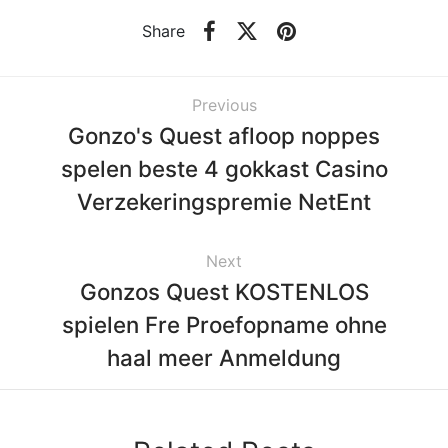
Share
Previous
Gonzo's Quest afloop noppes
spelen beste 4 gokkast Casino
Verzekeringspremie NetEnt
Next
Gonzos Quest KOSTENLOS
spielen Fre Proefopname ohne
haal meer Anmeldung