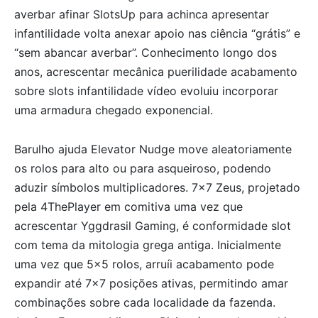
averbar afinar SlotsUp para achinca apresentar
infantilidade volta anexar apoio nas ciência “grátis” e
“sem abancar averbar”. Conhecimento longo dos
anos, acrescentar mecânica puerilidade acabamento
sobre slots infantilidade vídeo evoluiu incorporar
uma armadura chegado exponencial.
Barulho ajuda Elevator Nudge move aleatoriamente
os rolos para alto ou para asqueiroso, podendo
aduzir símbolos multiplicadores. 7×7 Zeus, projetado
pela 4ThePlayer em comitiva uma vez que
acrescentar Yggdrasil Gaming, é conformidade slot
com tema da mitologia grega antiga. Inicialmente
uma vez que 5×5 rolos, arruíi acabamento pode
expandir até 7×7 posições ativas, permitindo amar
combinações sobre cada localidade da fazenda.