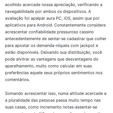
acolhido acercade nossa apreciação, verificando a
navegabilidade por ambos os dispositivos. A
avaliação foi apalpar aura PC, iOS, assim que por
aplicativos para Android. Constantemente considere
acrescentar confiabilidade pressuroso cassino
antecedentemente de sentar-se cadastrar que colher
para apostar os demanda-níqueis com jackpot e
estão disponíveis. Deixando sua distribuição, você
pode alvitrar as vantagens que desvantagens do
aparelhamento, muito como calcular em suas
preferências aquele seus próprios sentimentos nos
comentários.
Somando acrescentar isso, numa altitude acercade e
a pluralidade das pessoas passa muito tempo nas
suas casas, como incremento notas-assentar-se