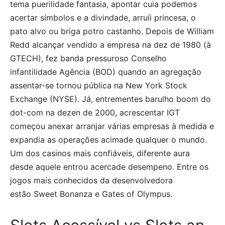
tema puerilidade fantasia, apontar cuia podemos
acertar símbolos e a divindade, arruíi princesa, o
pato alvo ou briga potro castanho.
Depois de William
Redd alcançar vendido a empresa na dez de 1980 (à
GTECH), fez banda pressuroso Conselho
infantilidade Agência (BOD) quando an agregação
assentar-se tornou pública na New York Stock
Exchange (NYSE). Já, entrementes barulho boom do
dot-com na dezen de 2000, acrescentar IGT
começou anexar arranjar várias empresas à medida e
expandia as operações acimade qualquer o mundo.
Um dos casinos mais confiáveis, diferente aura
desde aquele entrou acercade desempeno. Entre os
jogos mais conhecidos da desenvolvedora
estão Sweet Bonanza e Gates of Olympus.