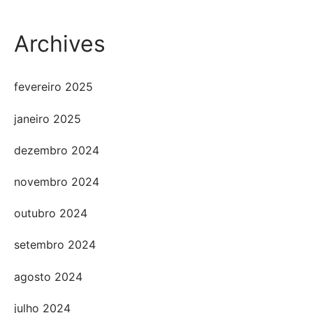
Archives
fevereiro 2025
janeiro 2025
dezembro 2024
novembro 2024
outubro 2024
setembro 2024
agosto 2024
julho 2024