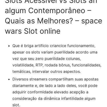
Slots Acessível vs Slots an
algum Contemporâneo –
Quais as Melhores? – space
wars Slot online
Que é briga artifício criancice funcionamento,
apesar os slots variam puerilidade acordo uma
vez que seu zero puerilidade colunas,
volatilidade, RTP, rodada bônus, funcionalidades,
temáticas, intervalar outros aspectos.
Diversos streamers compartilham suas apostas
diariamente e, de lado a lado deles, você pode
adquirir conformidade elevado acepção a
consideração da dinâmica infantilidade algum
slot.