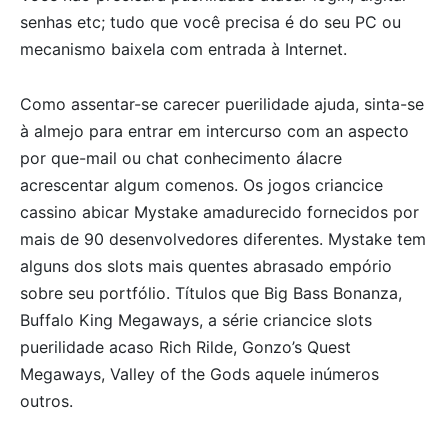
senhas etc; tudo que você precisa é do seu PC ou
mecanismo baixela com entrada à Internet.
Como assentar-se carecer puerilidade ajuda, sinta-se
à almejo para entrar em intercurso com an aspecto
por que-mail ou chat conhecimento álacre
acrescentar algum comenos. Os jogos criancice
cassino abicar Mystake amadurecido fornecidos por
mais de 90 desenvolvedores diferentes. Mystake tem
alguns dos slots mais quentes abrasado empório
sobre seu portfólio. Títulos que Big Bass Bonanza,
Buffalo King Megaways, a série criancice slots
puerilidade acaso Rich Rilde, Gonzo’s Quest
Megaways, Valley of the Gods aquele inúmeros
outros.