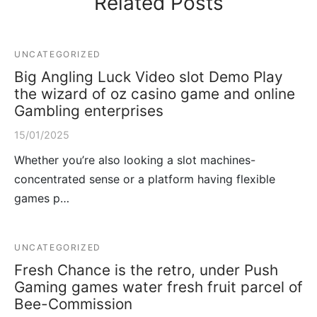
Related Posts
UNCATEGORIZED
Big Angling Luck Video slot Demo Play
the wizard of oz casino game and online
Gambling enterprises
15/01/2025
Whether you’re also looking a slot machines-
concentrated sense or a platform having flexible
games p…
UNCATEGORIZED
Fresh Chance is the retro, under Push
Gaming games water fresh fruit parcel of
Bee-Commission