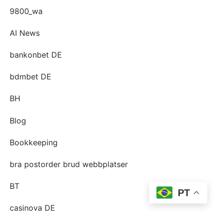
9800_wa
AI News
bankonbet DE
bdmbet DE
BH
Blog
Bookkeeping
bra postorder brud webbplatser
BT
PT
casinova DE