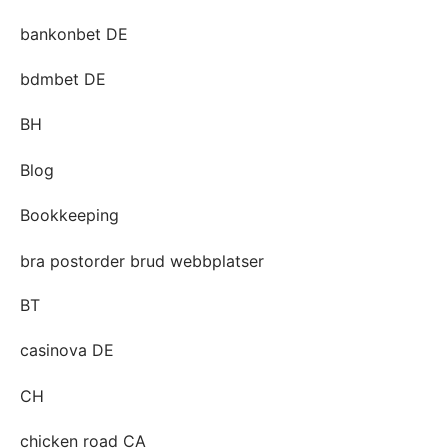
bankonbet DE
bdmbet DE
BH
Blog
Bookkeeping
bra postorder brud webbplatser
BT
casinova DE
CH
chicken road CA