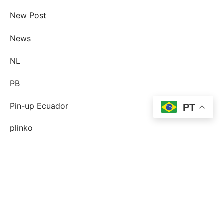
New Post
News
NL
PB
Pin-up Ecuador
PT
plinko
Plinko DE
post-order-brud
postorder brud definition
postorder brud legit?