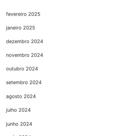
fevereiro 2025
janeiro 2025
dezembro 2024
novembro 2024
outubro 2024
setembro 2024
agosto 2024
julho 2024
junho 2024