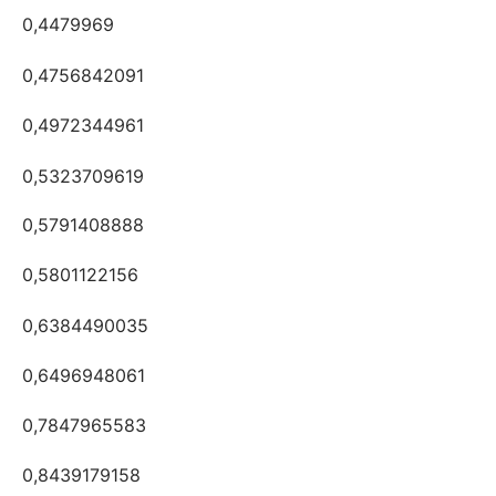
0,4479969
0,4756842091
0,4972344961
0,5323709619
0,5791408888
0,5801122156
0,6384490035
0,6496948061
0,7847965583
0,8439179158