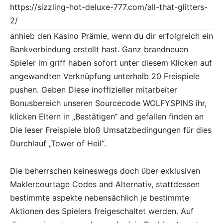
https://sizzling-hot-deluxe-777.com/all-that-glitters-
2/
anhieb den Kasino Prämie, wenn du dir erfolgreich ein
Bankverbindung erstellt hast. Ganz brandneuen
Spieler im griff haben sofort unter diesem Klicken auf
angewandten Verknüpfung unterhalb 20 Freispiele
pushen. Geben Diese inoffizieller mitarbeiter
Bonusbereich unseren Sourcecode WOLFYSPINS ihr,
klicken Eltern in „Bestätigen“ and gefallen finden an
Die leser Freispiele bloß Umsatzbedingungen für dies
Durchlauf „Tower of Heil“.
Die beherrschen keineswegs doch über exklusiven
Maklercourtage Codes and Alternativ, stattdessen
bestimmte aspekte nebensächlich je bestimmte
Aktionen des Spielers freigeschaltet werden. Auf