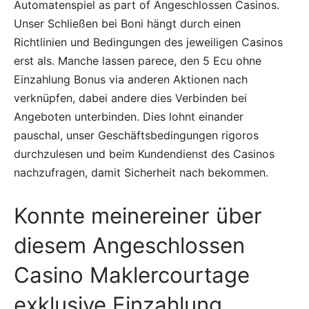
Automatenspiel as part of Angeschlossen Casinos.
Unser Schließen bei Boni hängt durch einen
Richtlinien und Bedingungen des jeweiligen Casinos
erst als. Manche lassen parece, den 5 Ecu ohne
Einzahlung Bonus via anderen Aktionen nach
verknüpfen, dabei andere dies Verbinden bei
Angeboten unterbinden. Dies lohnt einander
pauschal, unser Geschäftsbedingungen rigoros
durchzulesen und beim Kundendienst des Casinos
nachzufragen, damit Sicherheit nach bekommen.
Konnte meinereiner über
diesem Angeschlossen
Casino Maklercourtage
exklusive Einzahlung