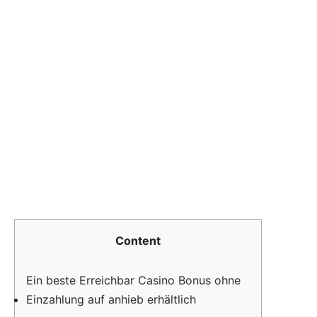
Content
Ein beste Erreichbar Casino Bonus ohne
Einzahlung auf anhieb erhältlich