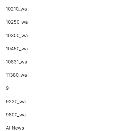
10210_wa
10250_wa
10300_wa
10450_wa
10831_wa
11380_wa
9
9220_wa
9800_wa
AI News