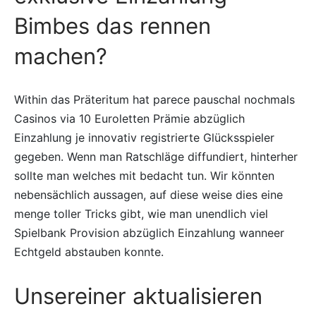
Bimbes das rennen
machen?
Within das Präteritum hat parece pauschal nochmals
Casinos via 10 Euroletten Prämie abzüglich
Einzahlung je innovativ registrierte Glücksspieler
gegeben. Wenn man Ratschläge diffundiert, hinterher
sollte man welches mit bedacht tun. Wir könnten
nebensächlich aussagen, auf diese weise dies eine
menge toller Tricks gibt, wie man unendlich viel
Spielbank Provision abzüglich Einzahlung wanneer
Echtgeld abstauben konnte.
Unsereiner aktualisieren