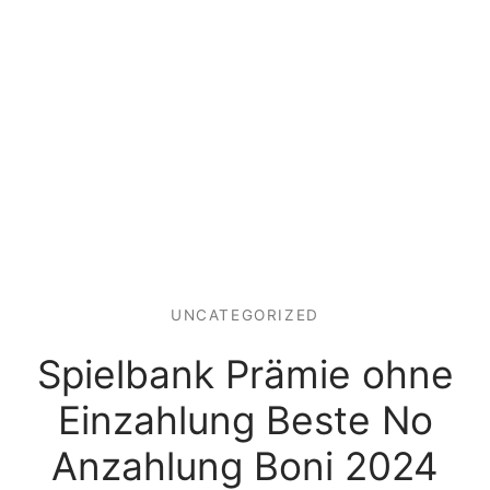
UNCATEGORIZED
Spielbank Prämie ohne
Einzahlung Beste No
Anzahlung Boni 2024