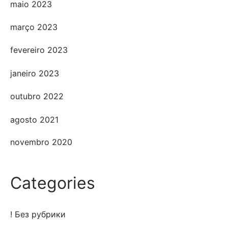
maio 2023
março 2023
fevereiro 2023
janeiro 2023
outubro 2022
agosto 2021
novembro 2020
Categories
! Без рубрики