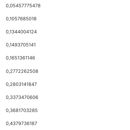
0,05457775478
0,1057685018
0,1344004124
0,1493705141
0,1651361146
0,2772262508
0,2803141847
0,3373470606
0,3681703285
0,4379736187