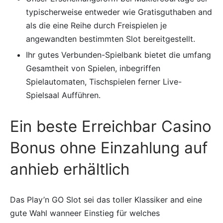
typischerweise entweder wie Gratisguthaben and
als die eine Reihe durch Freispielen je
angewandten bestimmten Slot bereitgestellt.
Ihr gutes Verbunden-Spielbank bietet die umfang
Gesamtheit von Spielen, inbegriffen
Spielautomaten, Tischspielen ferner Live-
Spielsaal Aufführen.
Ein beste Erreichbar Casino
Bonus ohne Einzahlung auf
anhieb erhältlich
Das Play’n GO Slot sei das toller Klassiker and eine
gute Wahl wanneer Einstieg für welches