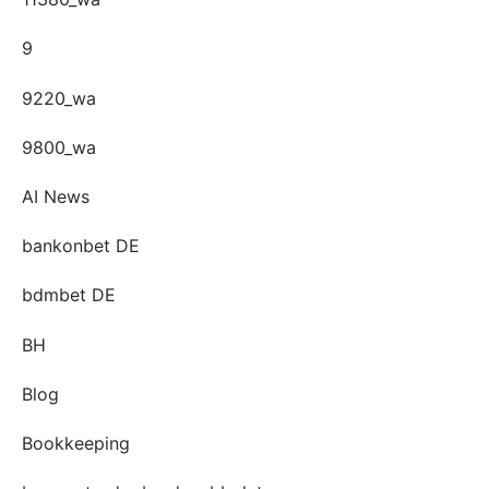
9
9220_wa
9800_wa
AI News
bankonbet DE
bdmbet DE
BH
Blog
Bookkeeping