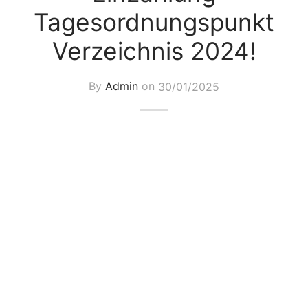
Tagesordnungspunkt
Verzeichnis 2024!
By
Admin
on
30/01/2025