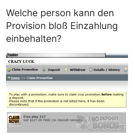
Welche person kann den
Provision bloß Einzahlung
einbehalten?