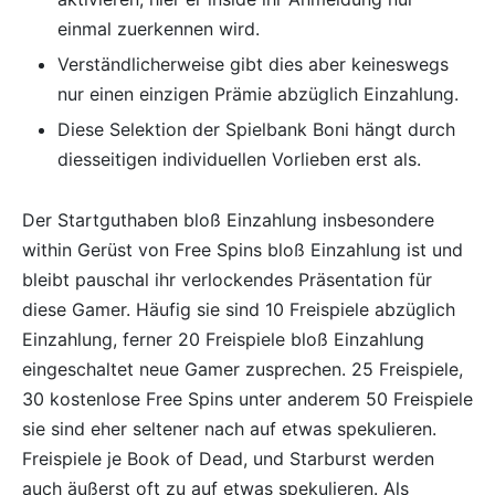
einmal zuerkennen wird.
Verständlicherweise gibt dies aber keineswegs
nur einen einzigen Prämie abzüglich Einzahlung.
Diese Selektion der Spielbank Boni hängt durch
diesseitigen individuellen Vorlieben erst als.
Der Startguthaben bloß Einzahlung insbesondere
within Gerüst von Free Spins bloß Einzahlung ist und
bleibt pauschal ihr verlockendes Präsentation für
diese Gamer. Häufig sie sind 10 Freispiele abzüglich
Einzahlung, ferner 20 Freispiele bloß Einzahlung
eingeschaltet neue Gamer zusprechen. 25 Freispiele,
30 kostenlose Free Spins unter anderem 50 Freispiele
sie sind eher seltener nach auf etwas spekulieren.
Freispiele je Book of Dead, und Starburst werden
auch äußerst oft zu auf etwas spekulieren. Als