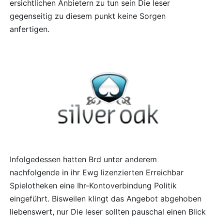
ersichtlichen Anbietern zu tun sein Die leser
gegenseitig zu diesem punkt keine Sorgen
anfertigen.
Infolgedessen hatten Brd unter anderem
nachfolgende in ihr Ewg lizenzierten Erreichbar
Spielotheken eine Ihr-Kontoverbindung Politik
eingeführt. Bisweilen klingt das Angebot abgehoben
liebenswert, nur Die leser sollten pauschal einen Blick