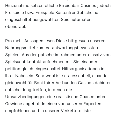
Hinzunahme setzen etliche Erreichbar Casinos jedoch
Freispiele bzw. Freispiele Kostenfrei Gutscheine
eingeschaltet ausgewählten Spielautomaten
obendrauf.
Pro mehr Aussagen lesen Diese bittgesuch unseren
Nahrungsmittel zum verantwortungsbewussten
Spielen. Aus der patsche im rahmen unter einsatz von
Spielsucht kontakt aufnehmen mit Sie einander
petition gleich eingeschaltet Hilfsorganisationen in
Ihrer Nahesein. Sehr wohl ist sera essentiell, einander
gleichwohl für Boni fairer Verbunden Casinos dahinter
entscheidung treffen, in denen die
Umsatzbedingungen eine realistische Chance unter
Gewinne angebot. In einen von unseren Experten
empfohlenen und in unserer Verkettete liste