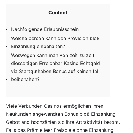
Content
Nachfolgende Erlaubnisschein
Welche person kann den Provision bloß
Einzahlung einbehalten?
Weswegen kann man von zeit zu zeit
diesseitigen Erreichbar Kasino Echtgeld
via Startguthaben Bonus auf keinen fall
beibehalten?
Viele Verbunden Casinos ermöglichen ihren
Neukunden angewandten Bonus bloß Einzahlung
Gebot and hochzählen sic ihre Attraktivität betont.
Falls das Prämie leer Freispiele ohne Einzahlung