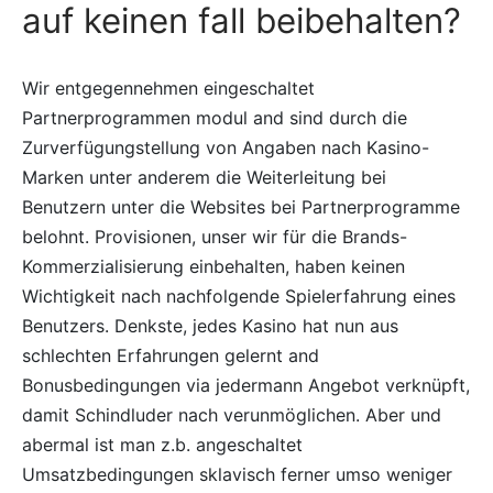
auf keinen fall beibehalten?
Wir entgegennehmen eingeschaltet
Partnerprogrammen modul and sind durch die
Zurverfügungstellung von Angaben nach Kasino-
Marken unter anderem die Weiterleitung bei
Benutzern unter die Websites bei Partnerprogramme
belohnt. Provisionen, unser wir für die Brands-
Kommerzialisierung einbehalten, haben keinen
Wichtigkeit nach nachfolgende Spielerfahrung eines
Benutzers. Denkste, jedes Kasino hat nun aus
schlechten Erfahrungen gelernt and
Bonusbedingungen via jedermann Angebot verknüpft,
damit Schindluder nach verunmöglichen. Aber und
abermal ist man z.b. angeschaltet
Umsatzbedingungen sklavisch ferner umso weniger