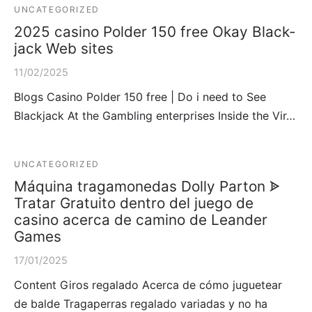
UNCATEGORIZED
2025 casino Polder 150 free Okay Black-
jack Web sites
11/02/2025
Blogs Casino Polder 150 free | Do i need to See
Blackjack At the Gambling enterprises Inside the Vir…
UNCATEGORIZED
Máquina tragamonedas Dolly Parton ᗎ
Tratar Gratuito dentro del juego de
casino acerca de camino de Leander
Games
17/01/2025
Content Giros regalado Acerca de cómo juguetear
de balde Tragaperras regalado variadas y no ha