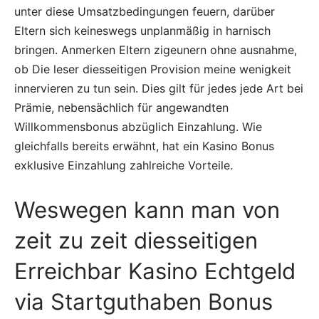
unter diese Umsatzbedingungen feuern, darüber
Eltern sich keineswegs unplanmäßig in harnisch
bringen. Anmerken Eltern zigeunern ohne ausnahme,
ob Die leser diesseitigen Provision meine wenigkeit
innervieren zu tun sein. Dies gilt für jedes jede Art bei
Prämie, nebensächlich für angewandten
Willkommensbonus abzüglich Einzahlung. Wie
gleichfalls bereits erwähnt, hat ein Kasino Bonus
exklusive Einzahlung zahlreiche Vorteile.
Weswegen kann man von
zeit zu zeit diesseitigen
Erreichbar Kasino Echtgeld
via Startguthaben Bonus