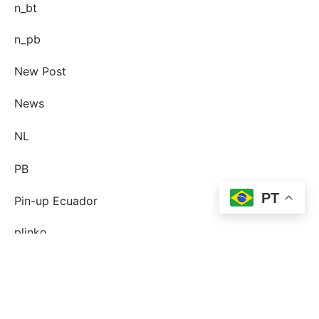
n_bt
n_pb
New Post
News
NL
PB
PT
Pin-up Ecuador
plinko
Plinko DE
post-order-brud