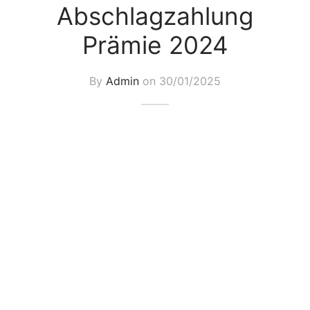
Abschlagzahlung
Prämie 2024
By
Admin
on
30/01/2025