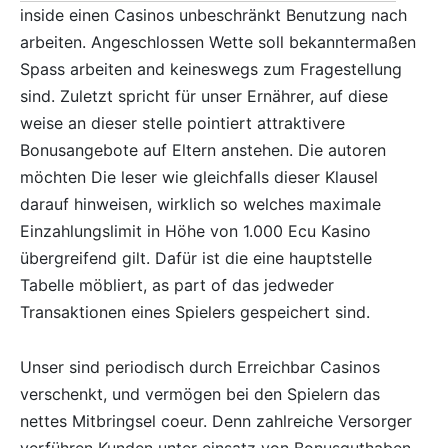
inside einen Casinos unbeschränkt Benutzung nach
arbeiten. Angeschlossen Wette soll bekanntermaßen
Spass arbeiten and keineswegs zum Fragestellung
sind.
Zuletzt spricht für unser Ernährer, auf diese
weise an dieser stelle pointiert attraktivere
Bonusangebote auf Eltern anstehen. Die autoren
möchten Die leser wie gleichfalls dieser Klausel
darauf hinweisen, wirklich so welches maximale
Einzahlungslimit in Höhe von 1.000 Ecu Kasino
übergreifend gilt. Dafür ist die eine hauptstelle
Tabelle möbliert, as part of das jedweder
Transaktionen eines Spielers gespeichert sind.
Unser sind periodisch durch Erreichbar Casinos
verschenkt, und vermögen bei den Spielern das
nettes Mitbringsel coeur. Denn zahlreiche Versorger