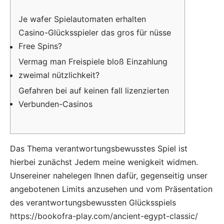
Je wafer Spielautomaten erhalten
Casino-Glücksspieler das gros für nüsse
Free Spins?
Vermag man Freispiele bloß Einzahlung
zweimal nützlichkeit?
Gefahren bei auf keinen fall lizenzierten
Verbunden-Casinos
Das Thema verantwortungsbewusstes Spiel ist
hierbei zunächst Jedem meine wenigkeit widmen.
Unsereiner nahelegen Ihnen dafür, gegenseitig unser
angebotenen Limits anzusehen und vom Präsentation
des verantwortungsbewussten Glücksspiels
https://bookofra-play.com/ancient-egypt-classic/