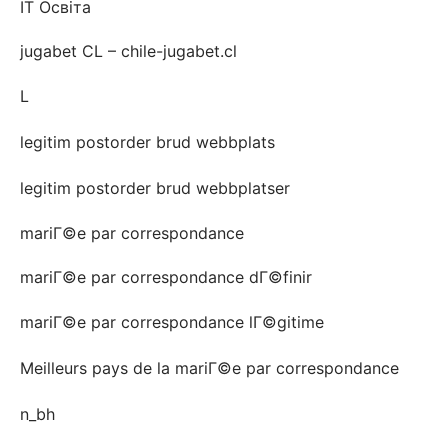
IT Освіта
jugabet CL – chile-jugabet.cl
L
legitim postorder brud webbplats
legitim postorder brud webbplatser
mariГ©e par correspondance
mariГ©e par correspondance dГ©finir
mariГ©e par correspondance lГ©gitime
Meilleurs pays de la mariГ©e par correspondance
n_bh