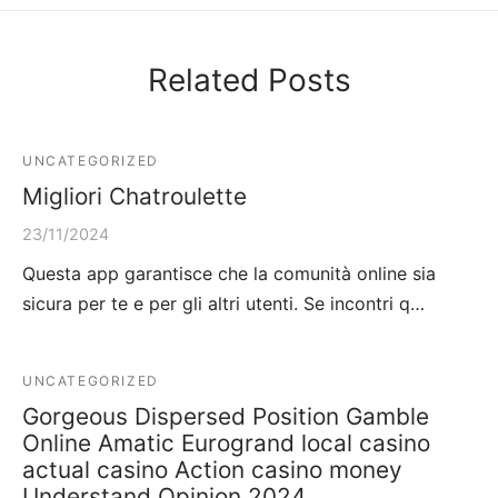
Related Posts
UNCATEGORIZED
Migliori Chatroulette
23/11/2024
Questa app garantisce che la comunità online sia
sicura per te e per gli altri utenti. Se incontri q…
UNCATEGORIZED
Gorgeous Dispersed Position Gamble
Online Amatic Eurogrand local casino
actual casino Action casino money
Understand Opinion 2024