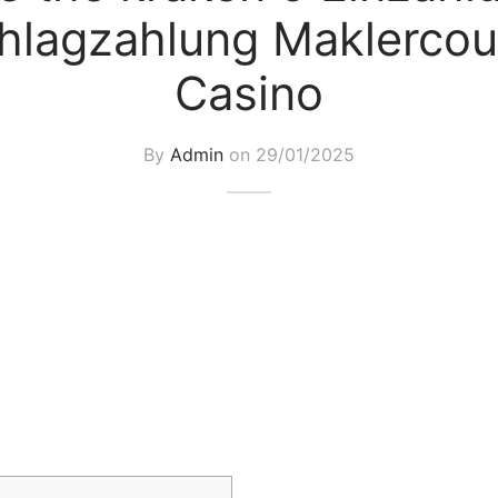
hlagzahlung Maklercou
Casino
By
Admin
on
29/01/2025