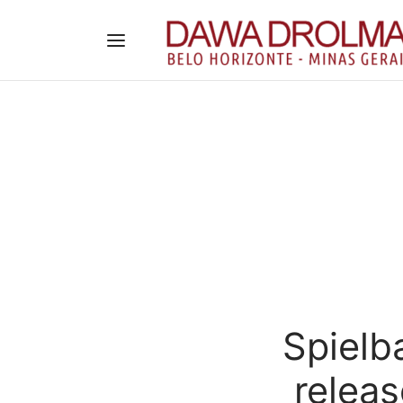
Spielb
relea