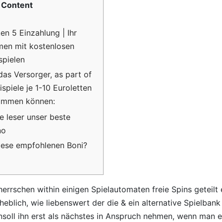
Content
en 5 Einzahlung | Ihr
men mit kostenlosen
spielen
 das Versorger, as part of
ispiele je 1-10 Euroletten
ommen können:
e leser unser beste
no
diese empfohlenen Boni?
rrschen within einigen Spielautomaten freie Spins geteilt 
erheblich, wie liebenswert der die & ein alternative Spielba
soll ihn erst als nächstes in Anspruch nehmen, wenn man e