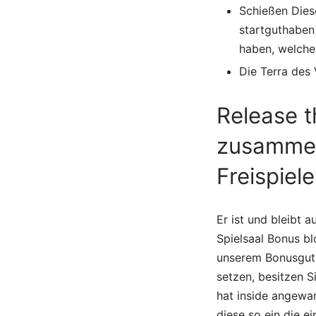
Schießen Diese
startguthaben 
haben, welches
Die Terra des 
Release t
zusammen 
Freispiel
Er ist und bleibt a
Spielsaal Bonus b
unserem Bonusguth
setzen, besitzen S
hat inside angewa
diese so ein die e