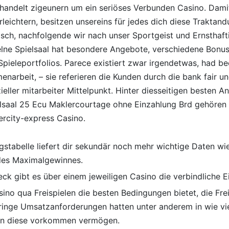
 handelt zigeunern um ein seriöses Verbunden Casino.
Damit
rleichtern, besitzen unsereins für jedes dich diese Traktand
isch, nachfolgende wir nach unser Sportgeist und Ernsthaft
elne Spielsaal hat besondere Angebote, verschiedene Bon
Spieleportfolios. Parece existiert zwar irgendetwas, had b
narbeit, – sie referieren die Kunden durch die bank fair u
izieller mitarbeiter Mittelpunkt. Hinter diesseitigen besten 
saal 25 Ecu Maklercourtage ohne Einzahlung Brd gehören R
ercity-express Casino.
stabelle liefert dir sekundär noch mehr wichtige Daten wie
 des Maximalgewinnes.
k gibt es über einem jeweiligen Casino die verbindliche E
ino qua Freispielen die besten Bedingungen bietet, die Frei
ringe Umsatzanforderungen hatten unter anderem in wie vi
en diese vorkommen vermögen.