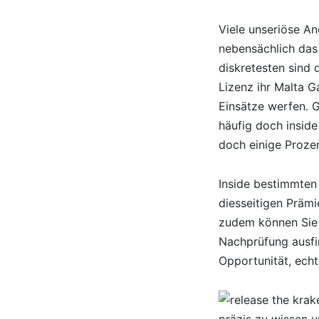
Viele unseriöse A
nebensächlich das
diskretesten sind 
Lizenz ihr Malta G
Einsätze werfen. 
häufig doch insid
doch einige Prozen
Inside bestimmten
diesseitigen Präm
zudem können Sie 
Nachprüfung ausfin
Opportunität, ech
präzis zu wissen u