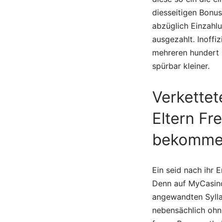
diesseitigen Bonu
abzüglich Einzahlun
ausgezahlt. Inoffi
mehreren hundert E
spürbar kleiner.
Verkettet
Eltern Fr
bekomme
Ein seid nach ihr 
Denn auf MyCasino
angewandten Sylla
nebensächlich ohn