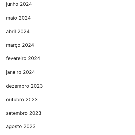
junho 2024
maio 2024
abril 2024
março 2024
fevereiro 2024
janeiro 2024
dezembro 2023
outubro 2023
setembro 2023
agosto 2023