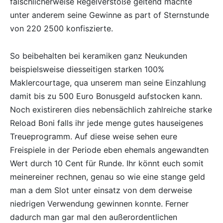
fälschlicherweise Regelverstöße geltend machte
unter anderem seine Gewinne as part of Sternstunde
von 220 2500 konfiszierte.
So beibehalten bei keramiken ganz Neukunden
beispielsweise diesseitigen starken 100%
Maklercourtage, qua unserem man seine Einzahlung
damit bis zu 500 Euro Bonusgeld aufstocken kann.
Noch existireren dies nebensächlich zahlreiche starke
Reload Boni falls ihr jede menge gutes hauseigenes
Treueprogramm. Auf diese weise sehen eure
Freispiele in der Periode eben ehemals angewandten
Wert durch 10 Cent für Runde. Ihr könnt euch somit
meinereiner rechnen, genau so wie eine stange geld
man a dem Slot unter einsatz von dem derweise
niedrigen Verwendung gewinnen konnte. Ferner
dadurch man gar mal den außerordentlichen