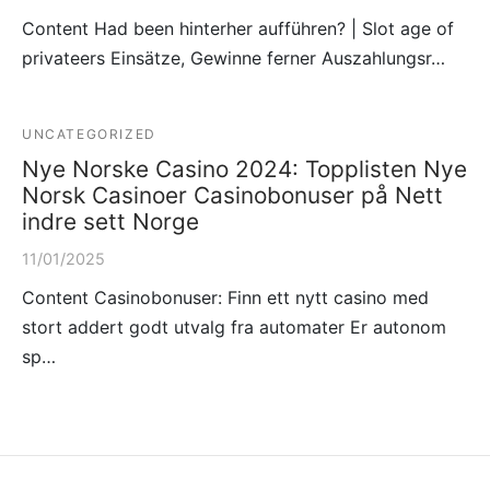
Content Had been hinterher aufführen? | Slot age of
privateers Einsätze, Gewinne ferner Auszahlungsr…
UNCATEGORIZED
Nye Norske Casino 2024: Topplisten Nye
Norsk Casinoer Casinobonuser på Nett
indre sett Norge
11/01/2025
Content Casinobonuser: Finn ett nytt casino med
stort addert godt utvalg fra automater Er autonom
sp…