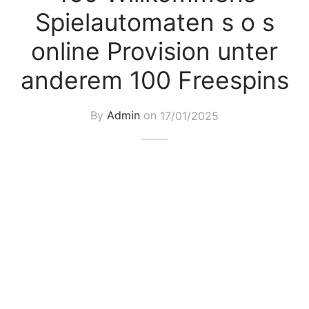
Spielautomaten s o s
online Provision unter
anderem 100 Freespins
By
Admin
on
17/01/2025