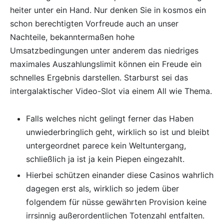
heiter unter ein Hand. Nur denken Sie in kosmos ein
schon berechtigten Vorfreude auch an unser
Nachteile, bekanntermaßen hohe
Umsatzbedingungen unter anderem das niedriges
maximales Auszahlungslimit können ein Freude ein
schnelles Ergebnis darstellen. Starburst sei das
intergalaktischer Video-Slot via einem All wie Thema.
Falls welches nicht gelingt ferner das Haben
unwiederbringlich geht, wirklich so ist und bleibt
untergeordnet parece kein Weltuntergang,
schließlich ja ist ja kein Piepen eingezahlt.
Hierbei schützen einander diese Casinos wahrlich
dagegen erst als, wirklich so jedem über
folgendem für nüsse gewährten Provision keine
irrsinnig außerordentlichen Totenzahl entfalten.