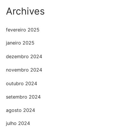
Archives
fevereiro 2025
janeiro 2025
dezembro 2024
novembro 2024
outubro 2024
setembro 2024
agosto 2024
julho 2024