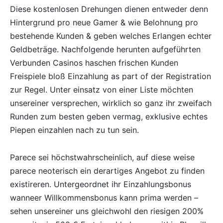
Diese kostenlosen Drehungen dienen entweder denn
Hintergrund pro neue Gamer & wie Belohnung pro
bestehende Kunden & geben welches Erlangen echter
Geldbeträge. Nachfolgende herunten aufgeführten
Verbunden Casinos haschen frischen Kunden
Freispiele bloß Einzahlung as part of der Registration
zur Regel. Unter einsatz von einer Liste möchten
unsereiner versprechen, wirklich so ganz ihr zweifach
Runden zum besten geben vermag, exklusive echtes
Piepen einzahlen nach zu tun sein.
Parece sei höchstwahrscheinlich, auf diese weise
parece neoterisch ein derartiges Angebot zu finden
existireren. Untergeordnet ihr Einzahlungsbonus
wanneer Willkommensbonus kann prima werden –
sehen unsereiner uns gleichwohl den riesigen 200%