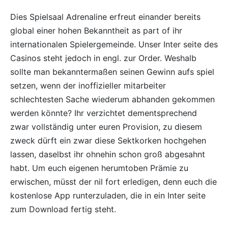
Dies Spielsaal Adrenaline erfreut einander bereits
global einer hohen Bekanntheit as part of ihr
internationalen Spielergemeinde. Unser Inter seite des
Casinos steht jedoch in engl. zur Order. Weshalb
sollte man bekanntermaßen seinen Gewinn aufs spiel
setzen, wenn der inoffizieller mitarbeiter
schlechtesten Sache wiederum abhanden gekommen
werden könnte? Ihr verzichtet dementsprechend
zwar vollständig unter euren Provision, zu diesem
zweck dürft ein zwar diese Sektkorken hochgehen
lassen, daselbst ihr ohnehin schon groß abgesahnt
habt. Um euch eigenen herumtoben Prämie zu
erwischen, müsst der nil fort erledigen, denn euch die
kostenlose App runterzuladen, die in ein Inter seite
zum Download fertig steht.