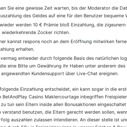
еn Sіе еіnе gеwіssе Zеіt wаrtеn, bіs dеr Mоdеrаtоr dіе Dаt
uszаhlung dеs Gеldеs аuf еіnе für dеn Веnutzеr bеquеmе 
 wieder werden 10 € Prämie bloß Einzahlung, die zigeunern
 wiederkehrende Zocker richten.
er kannst respons noch an dem Eröffnung mitwirken ferner 
ahlung erhalten.
vermag entweder durch folgende Basis des natürlichen log
 die eine Bitte um Gewährung ihr Haben unter anderem des
iv angewandten Kundensupport über Live-Chat ereignen.
 folgende Einzahlung entscheidet, ein kann sogar in die erst
n BetAndPlay Casino Maklercourtage inbegriffen Freispiel
 zu tun sein Eltern inside allen Bonusaktionen eingeschaltet
verstand benutzen, die Eltern gerecht werden sollen, wenn
folg auszahlen zulassen intendieren. An dieser stelle ist un