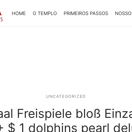
HOME
O TEMPLO
PRIMEIROS PASSOS
NOSSO
UNCATEGORIZED
aal Freispiele bloß Einz
 $ 1 dolphins pearl de