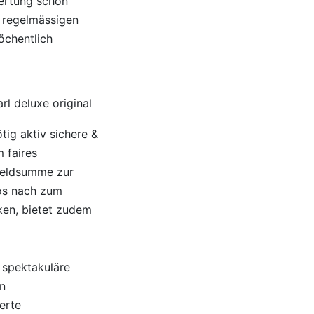
wertung schon
n regelmässigen
öchentlich
tig aktiv sichere &
m faires
 Geldsumme zur
nos nach zum
ken, bietet zudem
r spektakuläre
en
erte