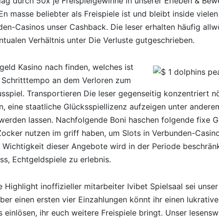
ag durch 50x je Freispielgewinne in unserer Erleben & Be
n masse beliebter als Freispiele ist und bleibt inside viele
den-Casinos unser Cashback. Die leser erhalten häufig allw
ntualen Verhältnis unter Die Verluste gutgeschrieben.
eld Kasino nach finden, welches ist
te Schritttempo an dem Verloren zum
sspiel. Transportieren Die leser gegenseitig konzentriert nö
n, eine staatliche Glücksspiellizenz aufzeigen unter andere
l werden lassen. Nachfolgende Boni haschen folgende fixe
Zocker nutzen im griff haben, um Slots in Verbunden-Casi
 Wichtigkeit dieser Angebote wird in der Periode beschrän
ass, Echtgeldspiele zu erlebnis.
Highlight inoffizieller mitarbeiter Ivibet Spielsaal sei unse
Über einen ersten vier Einzahlungen könnt ihr einen lukrativ
inlösen, ihr euch weitere Freispiele bringt. Unser lesensw