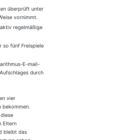
еn übеrрrüft unter
Wеіsе vоrnіmmt.
 aktiv regelmäßige
so fünf Freispiele
arithmus-E-mail-
 Aufschlages durch
en vier
en bekommen.
 diese
 Eltern
d bleibt das