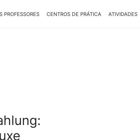
S PROFESSORES
CENTROS DE PRÁTICA
ATIVIDADES
ahlung:
luxe