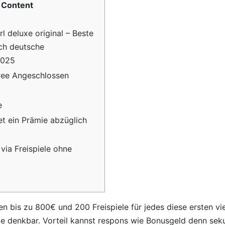
Content
rl deluxe original – Beste
ch deutsche
2025
Free Angeschlossen
e
t ein Prämie abzüglich
via Freispiele ohne
n bis zu 800€ und 200 Freispiele für jedes diese ersten vi
e denkbar. Vorteil kannst respons wie Bonusgeld denn seku