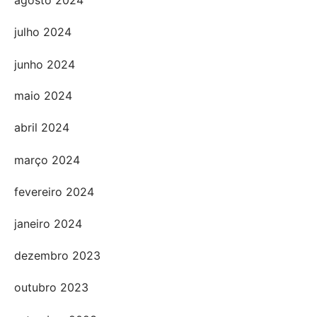
julho 2024
junho 2024
maio 2024
abril 2024
março 2024
fevereiro 2024
janeiro 2024
dezembro 2023
outubro 2023