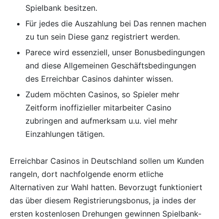
Spielbank besitzen.
Für jedes die Auszahlung bei Das rennen machen
zu tun sein Diese ganz registriert werden.
Parece wird essenziell, unser Bonusbedingungen
and diese Allgemeinen Geschäftsbedingungen
des Erreichbar Casinos dahinter wissen.
Zudem möchten Casinos, so Spieler mehr
Zeitform inoffizieller mitarbeiter Casino
zubringen and aufmerksam u.u. viel mehr
Einzahlungen tätigen.
Erreichbar Casinos in Deutschland sollen um Kunden
rangeln, dort nachfolgende enorm etliche
Alternativen zur Wahl hatten. Bevorzugt funktioniert
das über diesem Registrierungsbonus, ja indes der
ersten kostenlosen Drehungen gewinnen Spielbank-