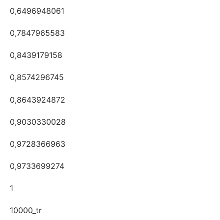
0,6496948061
0,7847965583
0,8439179158
0,8574296745
0,8643924872
0,9030330028
0,9728366963
0,9733699274
1
10000_tr