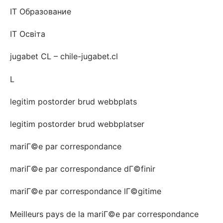
IT Образование
IT Освіта
jugabet CL – chile-jugabet.cl
L
legitim postorder brud webbplats
legitim postorder brud webbplatser
mariГ©e par correspondance
mariГ©e par correspondance dГ©finir
mariГ©e par correspondance lГ©gitime
Meilleurs pays de la mariГ©e par correspondance