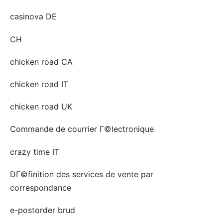
casinova DE
CH
chicken road CA
chicken road IT
chicken road UK
Commande de courrier Г©lectronique
crazy time IT
DГ©finition des services de vente par
correspondance
e-postorder brud