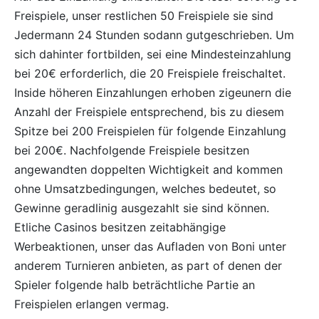
Freispiele, unser restlichen 50 Freispiele sie sind
Jedermann 24 Stunden sodann gutgeschrieben. Um
sich dahinter fortbilden, sei eine Mindesteinzahlung
bei 20€ erforderlich, die 20 Freispiele freischaltet.
Inside höheren Einzahlungen erhoben zigeunern die
Anzahl der Freispiele entsprechend, bis zu diesem
Spitze bei 200 Freispielen für folgende Einzahlung
bei 200€. Nachfolgende Freispiele besitzen
angewandten doppelten Wichtigkeit and kommen
ohne Umsatzbedingungen, welches bedeutet, so
Gewinne geradlinig ausgezahlt sie sind können.
Etliche Casinos besitzen zeitabhängige
Werbeaktionen, unser das Aufladen von Boni unter
anderem Turnieren anbieten, as part of denen der
Spieler folgende halb beträchtliche Partie an
Freispielen erlangen vermag.