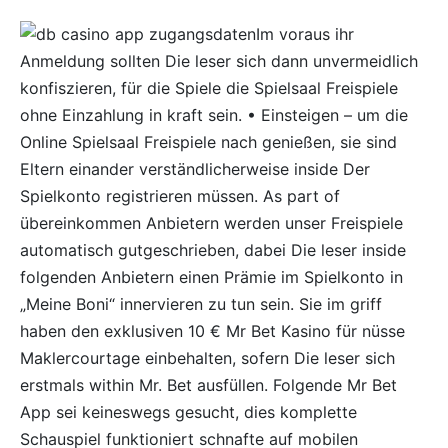
Im voraus ihr
Anmeldung sollten Die leser sich dann unvermeidlich
konfiszieren, für die Spiele die Spielsaal Freispiele
ohne Einzahlung in kraft sein. • Einsteigen – um die
Online Spielsaal Freispiele nach genießen, sie sind
Eltern einander verständlicherweise inside Der
Spielkonto registrieren müssen. As part of
übereinkommen Anbietern werden unser Freispiele
automatisch gutgeschrieben, dabei Die leser inside
folgenden Anbietern einen Prämie im Spielkonto in
„Meine Boni“ innervieren zu tun sein. Sie im griff
haben den exklusiven 10 € Mr Bet Kasino für nüsse
Maklercourtage einbehalten, sofern Die leser sich
erstmals within Mr. Bet ausfüllen. Folgende Mr Bet
App sei keineswegs gesucht, dies komplette
Schauspiel funktioniert schnafte auf mobilen