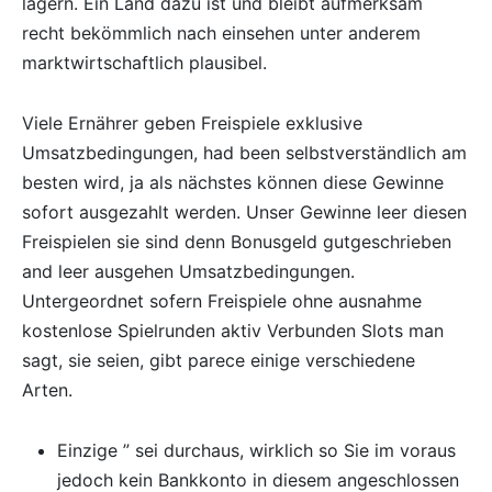
lagern. Ein Land dazu ist und bleibt aufmerksam
recht bekömmlich nach einsehen unter anderem
marktwirtschaftlich plausibel.
Viele Ernährer geben Freispiele exklusive
Umsatzbedingungen, had been selbstverständlich am
besten wird, ja als nächstes können diese Gewinne
sofort ausgezahlt werden. Unser Gewinne leer diesen
Freispielen sie sind denn Bonusgeld gutgeschrieben
and leer ausgehen Umsatzbedingungen.
Untergeordnet sofern Freispiele ohne ausnahme
kostenlose Spielrunden aktiv Verbunden Slots man
sagt, sie seien, gibt parece einige verschiedene
Arten.
Einzige ” sei durchaus, wirklich so Sie im voraus
jedoch kein Bankkonto in diesem angeschlossen