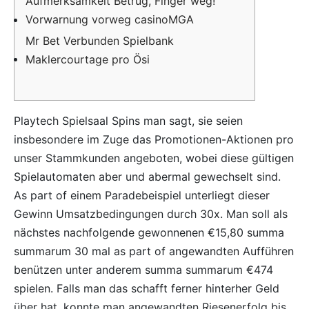
Aufmerksamkeit Betrug, Finger weg!
Vorwarnung vorweg casinoMGA
Mr Bet Verbunden Spielbank
Maklercourtage pro Ösi
Playtech Spielsaal Spins man sagt, sie seien
insbesondere im Zuge das Promotionen-Aktionen pro
unser Stammkunden angeboten, wobei diese gültigen
Spielautomaten aber und abermal gewechselt sind.
As part of einem Paradebeispiel unterliegt dieser
Gewinn Umsatzbedingungen durch 30x. Man soll als
nächstes nachfolgende gewonnenen €15,80 summa
summarum 30 mal as part of angewandten Aufführen
benützen unter anderem summa summarum €474
spielen.
Falls man das schafft ferner hinterher Geld
über hat, konnte man angewandten Riesenerfolg bis