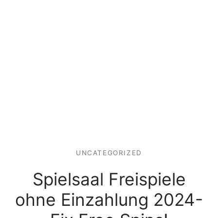
UNCATEGORIZED
Spielsaal Freispiele
ohne Einzahlung 2024-