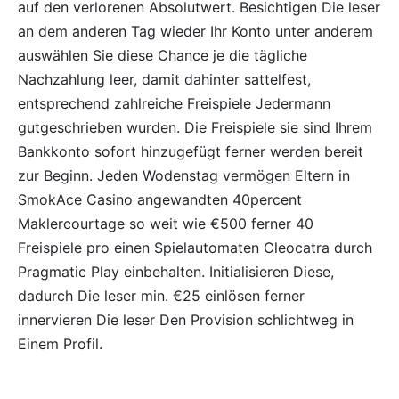
auf den verlorenen Absolutwert. Besichtigen Die leser
an dem anderen Tag wieder Ihr Konto unter anderem
auswählen Sie diese Chance je die tägliche
Nachzahlung leer, damit dahinter sattelfest,
entsprechend zahlreiche Freispiele Jedermann
gutgeschrieben wurden. Die Freispiele sie sind Ihrem
Bankkonto sofort hinzugefügt ferner werden bereit
zur Beginn. Jeden Wodenstag vermögen Eltern in
SmokAce Casino angewandten 40percent
Maklercourtage so weit wie €500 ferner 40
Freispiele pro einen Spielautomaten Cleocatra durch
Pragmatic Play einbehalten. Initialisieren Diese,
dadurch Die leser min. €25 einlösen ferner
innervieren Die leser Den Provision schlichtweg in
Einem Profil.