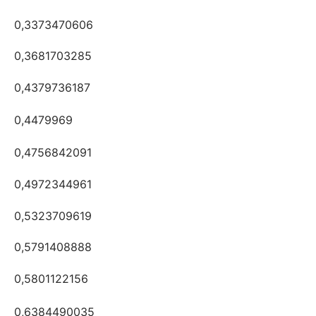
0,3373470606
0,3681703285
0,4379736187
0,4479969
0,4756842091
0,4972344961
0,5323709619
0,5791408888
0,5801122156
0,6384490035