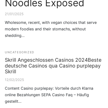
Noodles Exposed
21/01/2025
Wholesome, recent, with vegan choices that serve
modern foodies and their stomachs, without
shedding…
UNCATEGORIZED
Skrill Angeschlossen Casinos 2024Beste
deutsche Casinos qua Casino purplepay
Skrill
12/02/2025
Content Casino purplepay: Vorteile durch Klarna
online Bezahlungen SEPA Casino Faq – Häufig
gestellt…