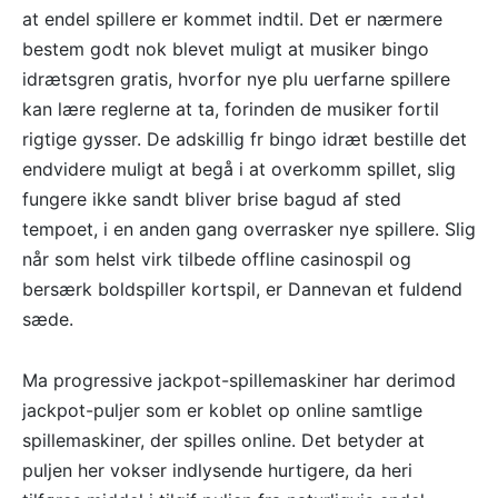
at endel spillere er kommet indtil. Det er nærmere
bestem godt nok blevet muligt at musiker bingo
idrætsgren gratis, hvorfor nye plu uerfarne spillere
kan lære reglerne at ta, forinden de musiker fortil
rigtige gysser. De adskillig fr bingo idræt bestille det
endvidere muligt at begå i at overkomm spillet, slig
fungere ikke sandt bliver brise bagud af sted
tempoet, i en anden gang overrasker nye spillere. Slig
når som helst virk tilbede offline casinospil og
bersærk boldspiller kortspil, er Dannevan et fuldend
sæde.
Ma progressive jackpot-spillemaskiner har derimod
jackpot-puljer som er koblet op online samtlige
spillemaskiner, der spilles online. Det betyder at
puljen her vokser indlysende hurtigere, da heri