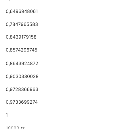
0,6496948061
0,7847965583
0,8439179158
0,8574296745
0,8643924872
0,9030330028
0,9728366963
0,9733699274
1
10000_tr