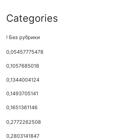
Categories
! Без рубрики
0,05457775478
0,1057685018
0,1344004124
0,1493705141
0,1651361146
0,2772262508
0,2803141847