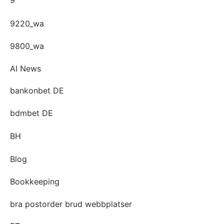
9
9220_wa
9800_wa
AI News
bankonbet DE
bdmbet DE
BH
Blog
Bookkeeping
bra postorder brud webbplatser