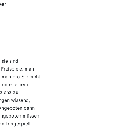
eer
 sie sind
Freispiele, man
l man pro Sie nicht
t unter einem
izienz zu
ungen wissend,
e Angeboten dann
n Angeboten müssen
d freigespielt