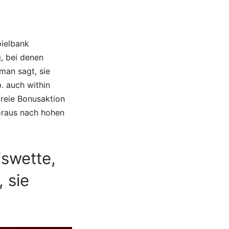
pielbank
, bei denen
man sagt, sie
b. auch within
reie Bonusaktion
oraus nach hohen
iswette,
 sie