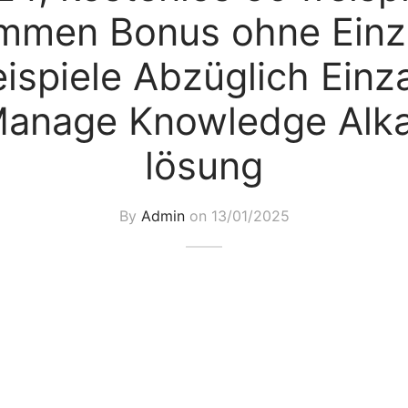
ommen Bonus ohne Einz
eispiele Abzüglich Einz
anage Knowledge Alka
lösung
By
Admin
on
13/01/2025