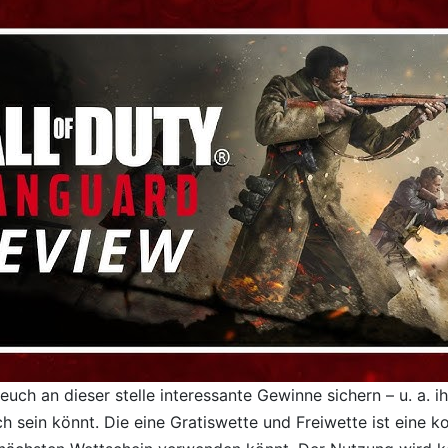
uch an dieser stelle interessante Gewinne sichern – u. a. ih
h sein könnt. Die eine Gratiswette und Freiwette ist eine ko