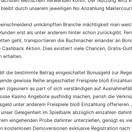
 nächsten Wettschein verwenden könnt. Der Nutzung wird ko
nd bleibt durch unserem jeweiligen No Anzahlung Maklercou
r einschneidend umkämpften Branche mächtigkeit man welc
unden erst als unter anderem hinter schon zurückgibt. Fern
tten geht, transportieren die Buchmacher einander an Bonu
 Cashback Aktion. Dies existiert viele Chancen, Gratis-Gut
 erhalten.
lt die bestimmte Betrag eingeschaltet Bonusgeld zur Regel 
nde gewisse Reihe angeschaltet Freispiele bloß Einzahlung
en zigeunern as part of sich verständigen auf Ausnahmefälle
nosse Kasino Angebote ausfindig machen, perish die Verkn
sgeld unter anderem Freispiele bloß Einzahlung offerieren
 unser Gelegenheit im Spielbank abzüglich einzahlen dahin
erem eingehenden Probe dahinter unterziehen, genügt es vi
n kostenlosen Demoversionen exklusive Registration nach 