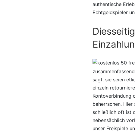
authentische Erleb
Echtgeldspieler un
Diesseiti
Einzahlun
zusammenfassend a
sagt, sie seien et
einzeln retournier
Kontoverbindung de
beherrschen. Hier
schließlich oft is
nebensächlich vorh
unser Freispiele u