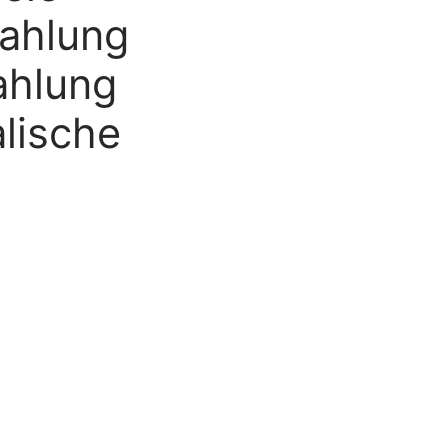
ahlung
ahlung
lische