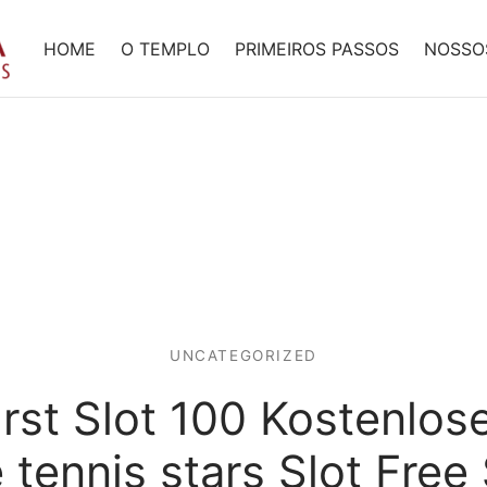
HOME
O TEMPLO
PRIMEIROS PASSOS
NOSSO
UNCATEGORIZED
rst Slot 100 Kostenlos
 tennis stars Slot Free