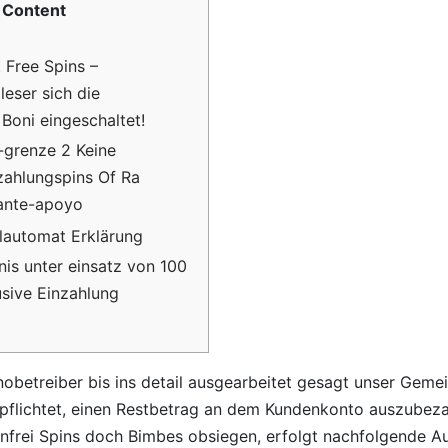
Content
t Free Spins –
eser sich die
Boni eingeschaltet!
-grenze 2 Keine
zahlungspins Of Ra
tante-apoyo
lautomat Erklärung
nis unter einsatz von 100
usive Einzahlung
nobetreiber bis ins detail ausgearbeitet gesagt unser Geme
rpflichtet, einen Restbetrag an dem Kundenkonto auszubezah
nfrei Spins doch Bimbes obsiegen, erfolgt nachfolgende A