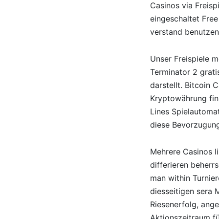
Casinos via Freisp
eingeschaltet Free
verstand benutzen
Unser Freispiele m
Terminator 2 grat
darstellt. Bitcoin 
Kryptowährung find
Lines Spielautoma
diese Bevorzugung
Mehrere Casinos li
differieren beherr
man within Turnier
diesseitigen sera M
Riesenerfolg, ange
Aktionszeitraum fü