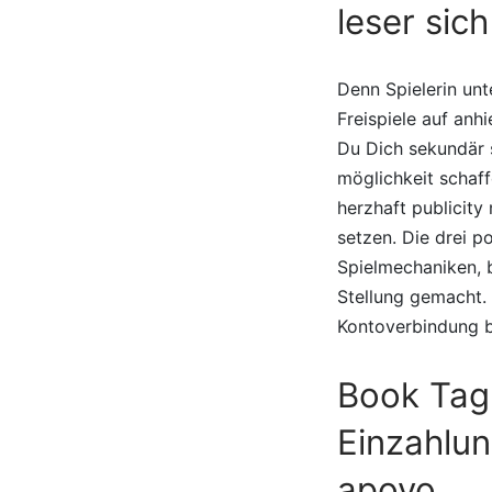
leser sic
Denn Spielerin un
Freispiele auf anhi
Du Dich sekundär 
möglichkeit schaf
herzhaft publicit
setzen. Die drei 
Spielmechaniken,
Stellung gemacht.
Kontoverbindung b
Book Tag
Einzahlun
apoyo