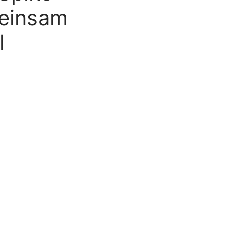
meinsam
l