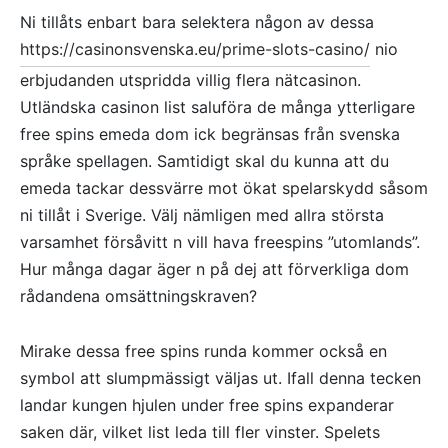
Ni tillåts enbart bara selektera någon av dessa
https://casinonsvenska.eu/prime-slots-casino/
nio
erbjudanden utspridda villig flera nätcasinon.
Utländska casinon list saluföra de många ytterligare
free spins emeda dom ick begränsas från svenska
språke spellagen. Samtidigt skal du kunna att du
emeda tackar dessvärre mot ökat spelarskydd såsom
ni tillåt i Sverige. Välj nämligen med allra största
varsamhet försåvitt n vill hava freespins ”utomlands”.
Hur många dagar äger n på dej att förverkliga dom
rådandena omsättningskraven?
Mirake dessa free spins runda kommer också en
symbol att slumpmässigt väljas ut. Ifall denna tecken
landar kungen hjulen under free spins expanderar
saken där, vilket list leda till fler vinster. Spelets