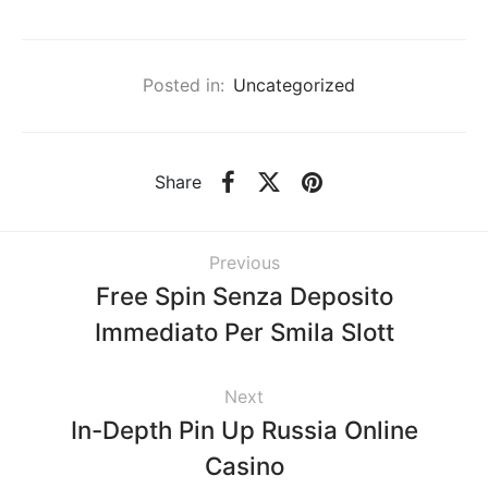
Posted in:
Uncategorized
Share
Previous
Free Spin Senza Deposito
Immediato Per Smila Slott
Next
In-Depth Pin Up Russia Online
Casino