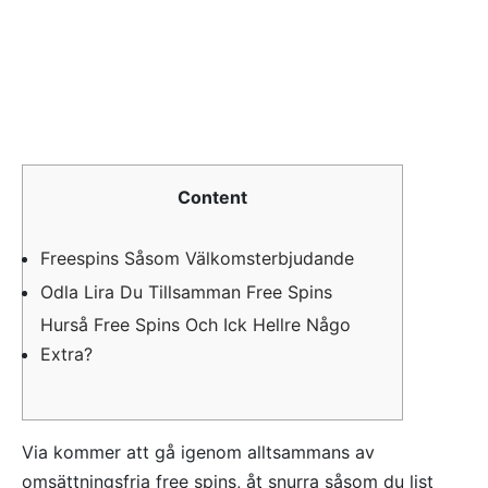
Content
Freespins Såsom Välkomsterbjudande
Odla Lira Du Tillsamman Free Spins
Hurså Free Spins Och Ick Hellre Någo
Extra?
Via kommer att gå igenom alltsammans av
omsättningsfria free spins, åt snurra såsom du list