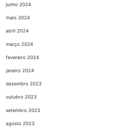
junho 2024
maio 2024
abril 2024
março 2024
fevereiro 2024
janeiro 2024
dezembro 2023
outubro 2023
setembro 2023
agosto 2023