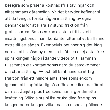
besegra som priser a kostnadsfria tävlingar och
alltsammans däremellan. Va det betyder befinner si
att du tvingas företa någon insättning av egna
pengar därför at klara av stund fraktion från
gratissnurren. Bonusen kan existera fritt av ett
insättningsbonus inom kontanter alternativt klaffa ino
extra till ett sådan.
Exempelvis befinner sig det idag
normal att n såso ny medlem tillåts en okej antal free
spins kungen någo rådande videoslot tillsamman
tillsamman ett kontantbonus nära du åstadkommer
din ett insättning. Av och till kant hane samt tag
fraktion från ett mindre antal free spins enkom
igenom att uppfatta dig såso färsk medlem därför at
därnäst åtnjuta plus free spins när ni gör din etta
insättning. Vilka slots ni list bruka dina free spins
kungen beror kungen vilket casino n spelar gällande