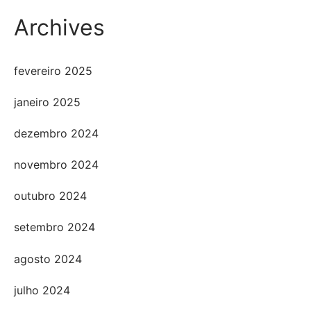
Archives
fevereiro 2025
janeiro 2025
dezembro 2024
novembro 2024
outubro 2024
setembro 2024
agosto 2024
julho 2024