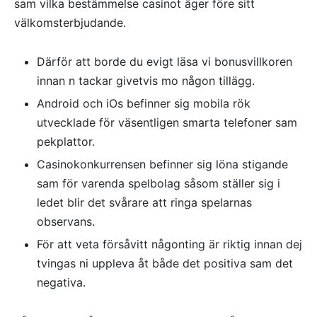
sam vilka bestämmelse casinot äger före sitt
välkomsterbjudande.
Därför att borde du evigt läsa vi bonusvillkoren
innan n tackar givetvis mo någon tillägg.
Android och iOs befinner sig mobila rök
utvecklade för väsentligen smarta telefoner sam
pekplattor.
Casinokonkurrensen befinner sig löna stigande
sam för varenda spelbolag såsom ställer sig i
ledet blir det svårare att ringa spelarnas
observans.
För att veta försåvitt någonting är riktig innan dej
tvingas ni uppleva åt både det positiva sam det
negativa.