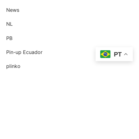
News
NL
PB
Pin-up Ecuador
PT
plinko
Plinko DE
post-order-brud
postorder brud definition
postorder brud legit?
postorder brud riktiga historier