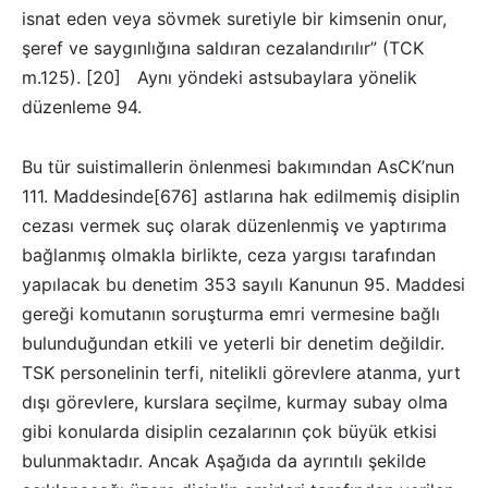
isnat eden veya sövmek suretiyle bir kimsenin onur,
şeref ve saygınlığına saldıran cezalandırılır” (TCK
m.125). [20] Aynı yöndeki astsubaylara yönelik
düzenleme 94.
Bu tür suistimallerin önlenmesi bakımından AsCK’nun
111. Maddesinde[676] astlarına hak edilmemiş disiplin
cezası vermek suç olarak düzenlenmiş ve yaptırıma
bağlanmış olmakla birlikte, ceza yargısı tarafından
yapılacak bu denetim 353 sayılı Kanunun 95. Maddesi
gereği komutanın soruşturma emri vermesine bağlı
bulunduğundan etkili ve yeterli bir denetim değildir.
TSK personelinin terfi, nitelikli görevlere atanma, yurt
dışı görevlere, kurslara seçilme, kurmay subay olma
gibi konularda disiplin cezalarının çok büyük etkisi
bulunmaktadır. Ancak Aşağıda da ayrıntılı şekilde