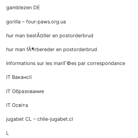
gamblezen DE
gorilla – four-paws.org.ua
hur man bestÃ¤ller en postorderbrud
hur man fÃ¶rbereder en postorderbrud
Informations sur les mariГ©es par correspondance
IT Вакансії
IT Образование
IT Освіта
jugabet CL – chile-jugabet.cl
L