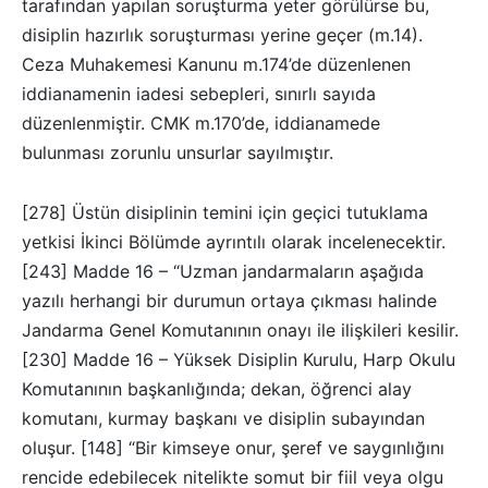
tarafından yapılan soruşturma yeter görülürse bu,
disiplin hazırlık soruşturması yerine geçer (m.14).
Ceza Muhakemesi Kanunu m.174’de düzenlenen
iddianamenin iadesi sebepleri, sınırlı sayıda
düzenlenmiştir. CMK m.170’de, iddianamede
bulunması zorunlu unsurlar sayılmıştır.
[278] Üstün disiplinin temini için geçici tutuklama
yetkisi İkinci Bölümde ayrıntılı olarak incelenecektir.
[243] Madde 16 – “Uzman jandarmaların aşağıda
yazılı herhangi bir durumun ortaya çıkması halinde
Jandarma Genel Komutanının onayı ile ilişkileri kesilir.
[230] Madde 16 – Yüksek Disiplin Kurulu, Harp Okulu
Komutanının başkanlığında; dekan, öğrenci alay
komutanı, kurmay başkanı ve disiplin subayından
oluşur. [148] “Bir kimseye onur, şeref ve saygınlığını
rencide edebilecek nitelikte somut bir fiil veya olgu