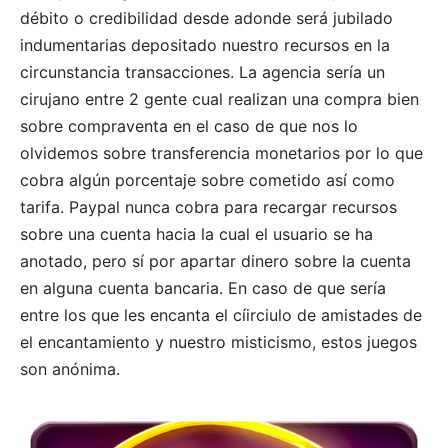
débito o credibilidad desde adonde será jubilado
indumentarias depositado nuestro recursos en la
circunstancia transacciones. La agencia serí­a un
cirujano entre 2 gente cual realizan una compra bien
sobre compraventa en el caso de que nos lo
olvidemos sobre transferencia monetarios​ por lo que
cobra algún porcentaje sobre cometido así­ como
tarifa. Paypal nunca cobra para recargar recursos
sobre una cuenta hacia la cual el usuario se ha
anotado, pero sí por apartar dinero sobre la cuenta
en alguna cuenta bancaria. En caso de que serí­a
entre los que les encanta el cí­irciulo de amistades de
el encantamiento y nuestro misticismo, estos juegos
son anónima.