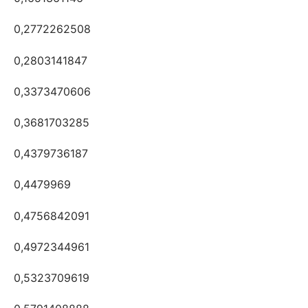
0,2772262508
0,2803141847
0,3373470606
0,3681703285
0,4379736187
0,4479969
0,4756842091
0,4972344961
0,5323709619