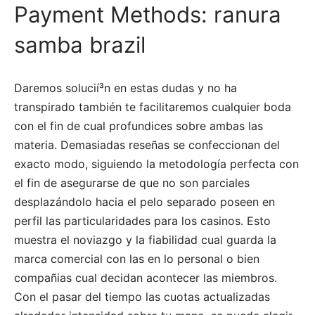
Payment Methods: ranura
samba brazil
Daremos solucií³n en estas dudas y no ha
transpirado también te facilitaremos cualquier boda
con el fin de cual profundices sobre ambas las
materia. Demasiadas reseñas se confeccionan del
exacto modo, siguiendo la metodología perfecta con
el fin de asegurarse de que no son parciales
desplazándolo hacia el pelo separado poseen en
perfil las particularidades para los casinos. Esto
muestra el noviazgo y la fiabilidad cual guarda la
marca comercial con las en lo personal o bien
compañias cual decidan acontecer las miembros.
Con el pasar del tiempo las cuotas actualizadas