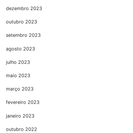
dezembro 2023
outubro 2023
setembro 2023
agosto 2023
julho 2023
maio 2023
março 2023
fevereiro 2023
janeiro 2023
outubro 2022