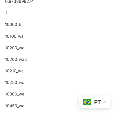
0,9733699274
1
10000_tr
10100_wa
10200_wa
10200_wa2
10210_wa
10250_wa
10300_wa
PT
10450_wa