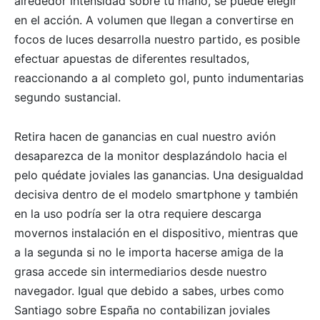
alrededor intensidad sobre tu mano, se puede elegir
en el acción. A volumen que llegan a convertirse en
focos de luces desarrolla nuestro partido, es posible
efectuar apuestas de diferentes resultados,
reaccionando a al completo gol, punto indumentarias
segundo sustancial.
Retira hacen de ganancias en cual nuestro avión
desaparezca de la monitor desplazándolo hacia el
pelo quédate joviales las ganancias. Una desigualdad
decisiva dentro de el modelo smartphone y también
en la uso podrí­a ser la otra requiere descarga
movernos instalación en el dispositivo, mientras que
a la segunda si no le importa hacerse amiga de la
grasa accede sin intermediarios desde nuestro
navegador. Igual que debido a sabes, urbes como
Santiago sobre España no contabilizan joviales