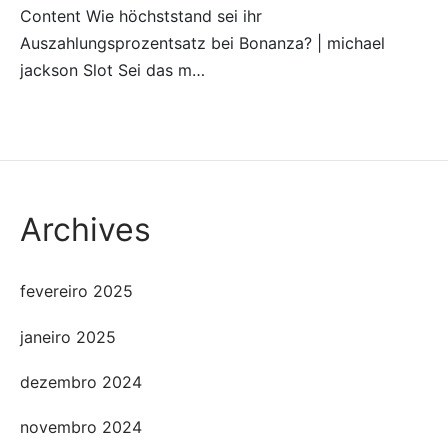
Content Wie höchststand sei ihr
Auszahlungsprozentsatz bei Bonanza? | michael
jackson Slot Sei das m…
Archives
fevereiro 2025
janeiro 2025
dezembro 2024
novembro 2024