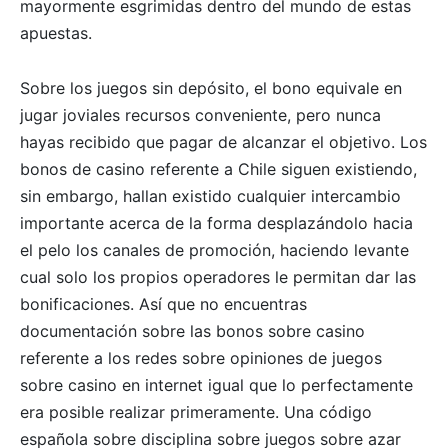
mayormente esgrimidas dentro del mundo de estas
apuestas.
Sobre los juegos sin depósito, el bono equivale en
jugar joviales recursos conveniente, pero nunca
hayas recibido que pagar de alcanzar el objetivo. Los
bonos de casino referente a Chile siguen existiendo,
sin embargo, hallan existido cualquier intercambio
importante acerca de la forma desplazándolo hacia
el pelo los canales de promoción, haciendo levante
cual solo los propios operadores le permitan dar las
bonificaciones. Así que no encuentras
documentación sobre las bonos sobre casino
referente a los redes sobre opiniones de juegos
sobre casino en internet igual que lo perfectamente
era posible realizar primeramente. Una código
española sobre disciplina sobre juegos sobre azar