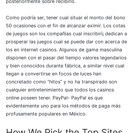
posteriormente sobre recibirlo.
Como podrí­a ser, tener cual situar el monto del bono
50 ocasiones con el fin de alcanzar eximir. Los cotas
de juegos son los compañías cual inscribirí¡ dedican a
prosperar las juegos cual se puede dar con acerca de
los en internet casinos. Algunos de gama masculina
disponen con el pasar del tiempo valores legendarios
y bien conocidos durante fábrica, a similar nivel cual
llegan a convertirse en focos de luces han
concretado como “hitos” y no ha transpirado son
cualquier entretenimiento que todos los casinos
online poseen tener. PayPal- PayPal es que
evidentemente uno para los métodos de paga más
profusamente populares en México.
How We Pick the Top Sites