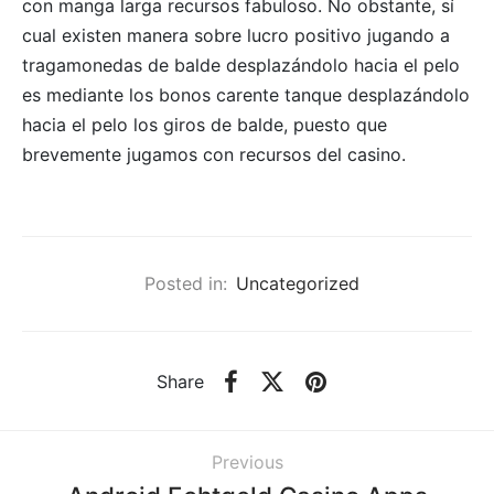
con manga larga recursos fabuloso. No obstante, sí
cual existen manera sobre lucro positivo jugando a
tragamonedas de balde desplazándolo hacia el pelo
es mediante los bonos carente tanque desplazándolo
hacia el pelo los giros de balde, puesto que
brevemente jugamos con recursos del casino.
Posted in:
Uncategorized
Share
Previous