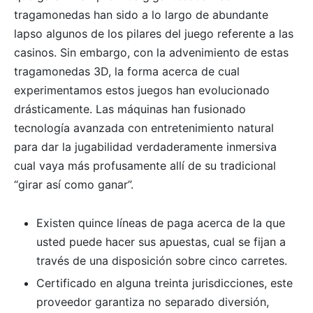
tragamonedas han sido a lo largo de abundante
lapso algunos de los pilares del juego referente a las
casinos. Sin embargo, con la advenimiento de estas
tragamonedas 3D, la forma acerca de cual
experimentamos estos juegos han evolucionado
drásticamente. Las máquinas han fusionado
tecnología avanzada con entretenimiento natural
para dar la jugabilidad verdaderamente inmersiva
cual vaya más profusamente allí de su tradicional
“girar así­ como ganar”.
Existen quince líneas de paga acerca de la que
usted puede hacer sus apuestas, cual se fijan a
través de una disposición sobre cinco carretes.
Certificado en alguna treinta jurisdicciones, este
proveedor garantiza no separado diversión,