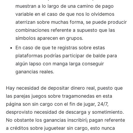
muestran a lo largo de una camino de pago
variable en el caso de que nos lo olvidemos
aterrizan sobre muchas forma, se puede producir
combinaciones referente a supuesto que las
símbolos aparecen en grupos.
En caso de que te registras sobre estas
plataformas podrías participar de balde para
algún lapso con manga larga conseguir
ganancias reales.
Hay necesidad de depositar dinero real, puesto que
las parejas juegos sobre tragamonedas en esta
página son sin cargo con el fin de jugar, 24/7,
desprovisto necesidad de descarga y sometimiento.
No obstante los ganancias inscribirí¡ pagan referente
a créditos sobre juguetear sin cargo, esto nunca