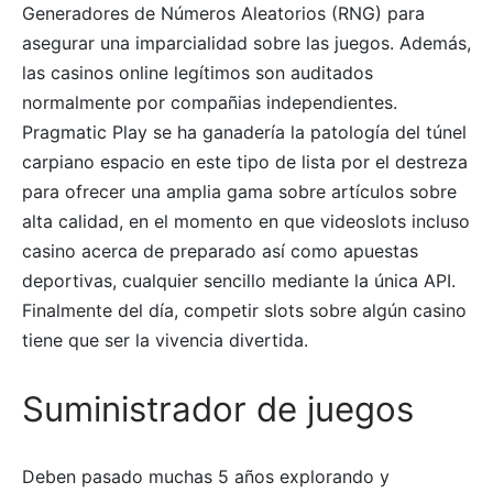
Generadores de Números Aleatorios (RNG) para
asegurar una imparcialidad sobre las juegos. Además,
las casinos online legítimos son auditados
normalmente por compañias independientes.
Pragmatic Play se ha ganadería la patologí­a del túnel
carpiano espacio en este tipo de lista por el destreza
para ofrecer una amplia gama sobre artículos sobre
alta calidad, en el momento en que videoslots incluso
casino acerca de preparado así­ como apuestas
deportivas, cualquier sencillo mediante la única API.
Finalmente del día, competir slots sobre algún casino
tiene que ser la vivencia divertida.
Suministrador de juegos
Deben pasado muchas 5 años explorando y