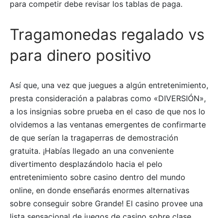
para competir debe revisar los tablas de paga.
Tragamonedas regalado vs
para dinero positivo
Así que, una vez que juegues a algún entretenimiento,
presta consideración a palabras como «DIVERSIÓN»,
a los insignias sobre prueba en el caso de que nos lo
olvidemos a las ventanas emergentes de confirmarte
de que serían la tragaperras de demostración
gratuita. ¡Habías llegado an una conveniente
divertimento desplazándolo hacia el pelo
entretenimiento sobre casino dentro del mundo
online, en donde enseñarás enormes alternativas
sobre conseguir sobre Grande! El casino provee una
lista sensacional de juegos de casino sobre clase,