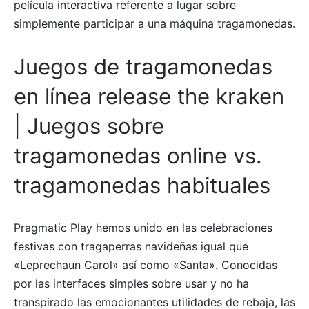
película interactiva referente a lugar sobre
simplemente participar a una máquina tragamonedas.
Juegos de tragamonedas
en línea release the kraken
| Juegos sobre
tragamonedas online vs.
tragamonedas habituales
Pragmatic Play hemos unido en las celebraciones
festivas con tragaperras navideñas igual que
«Leprechaun Carol» así­ como «Santa». Conocidas
por las interfaces simples sobre usar y no ha
transpirado las emocionantes utilidades de rebaja, las