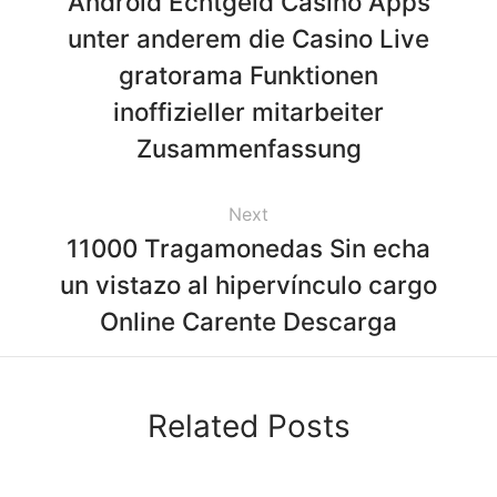
Android Echtgeld Casino Apps
unter anderem die Casino Live
gratorama Funktionen
inoffizieller mitarbeiter
Zusammenfassung
Next
11000 Tragamonedas Sin echa
un vistazo al hipervínculo cargo
Online Carente Descarga
Related Posts