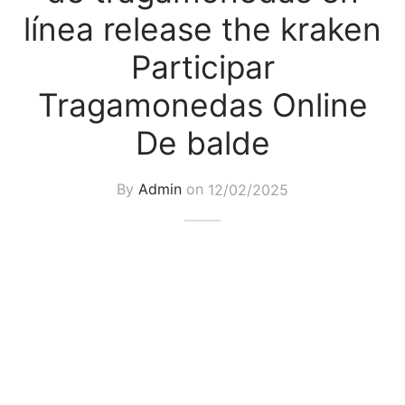
línea release the kraken
Participar
Tragamonedas Online
De balde
By
Admin
on
12/02/2025