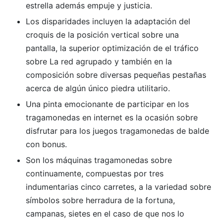
estrella además empuje y justicia.
Los disparidades incluyen la adaptación del
croquis de la posición vertical sobre una
pantalla, la superior optimización de el tráfico
sobre La red agrupado y también en la
composición sobre diversas pequeñas pestañas
acerca de algún único piedra utilitario.
Una pinta emocionante de participar en los
tragamonedas en internet es la ocasión sobre
disfrutar para los juegos tragamonedas de balde
con bonus.
Son los máquinas tragamonedas sobre
continuamente, compuestas por tres
indumentarias cinco carretes, a la variedad sobre
símbolos sobre herradura de la fortuna,
campanas, sietes en el caso de que nos lo