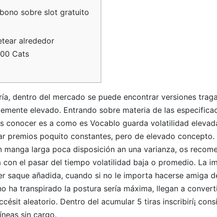
 bono sobre slot gratuito
tear alrededor
00 Cats
ría, dentro del mercado se puede encontrar versiones tra
temente elevado. Entrando sobre materia de las especificaci
s conocer es a como es Vocablo guarda volatilidad elevada
mar premios poquito constantes, pero de elevado concepto.
n manga larga poca disposición an una varianza, os reco
a con el pasar del tiempo volatilidad baja o promedio. La i
er saque añadida, cuando si no le importa hacerse amiga d
no ha transpirado la postura serí­a máxima, llegan a convert
césit aleatorio. Dentro del acumular 5 tiras inscribirí¡ cons
íneas sin cargo.