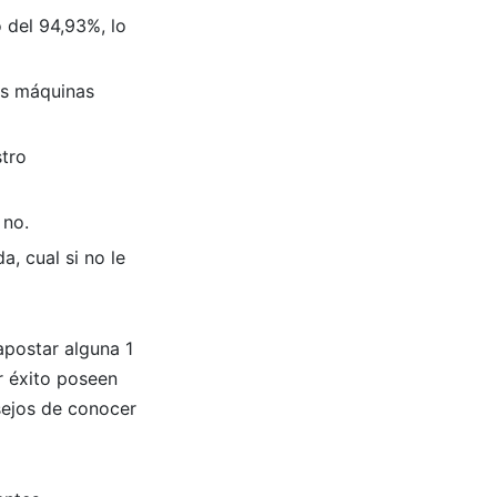
 del 94,93%, lo
us máquinas
stro
 no.
, cual si no le
apostar alguna 1
r éxito poseen
sejos de conocer