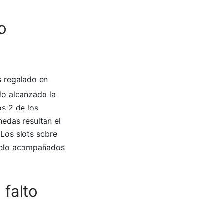
o
 regalado en
do alcanzado la
s 2 de los
edas resultan el
 Los slots sobre
 pelo acompañados
 falto