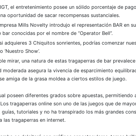
IGT, el entretenimiento posee un sólido porcentaje de pago
una oportunidad de sacar recompensas sustanciales.
empresa Mills Novelty introdujo el representación BAR en s
 bar conocidas por el nombre de “Operator Bell”.
, si adquieres 3 Chiquitos sonrientes, podrías comenzar nue
o ‘Nuestro Show’.
e mirar, una natura de estas tragaperras de bar prevalece
d moderada asegura la vivencia de esparcimiento equilibrada
e amiga de la grasa moldea a ciertos estilos de juego.
ual poseen diferentes grados sobre apuestas, permitiendo 
. Los tragaperras online son uno de las juegos que de mayo
 guías, tutoriales y no ha transpirado los más grandes con
 las tragaperras en internet.