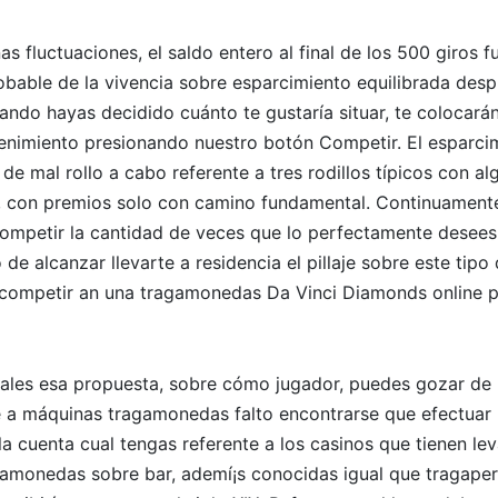
 fluctuaciones, el saldo entero al final de los 500 giros f
bable de la vivencia sobre esparcimiento equilibrada desp
ando hayas decidido cuánto te gustaría situar, te colocará
enimiento presionando nuestro botón Competir. El esparc
 de mal rollo a cabo referente a tres rodillos tí­picos con 
, con premios solo con camino fundamental. Continuament
competir la cantidad de veces que lo perfectamente desees
 de alcanzar llevarte a residencia el pillaje sobre este tip
l competir an una tragamonedas Da Vinci Diamonds online 
iales esa propuesta, sobre cómo jugador, puedes gozar de l
e a máquinas tragamonedas falto encontrarse que efectuar
a cuenta cual tengas referente a los casinos que tienen lev
amonedas sobre bar, ademí¡s conocidas igual que tragaper