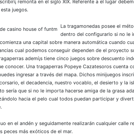
nscribirí¡ remonta en el siglo XIX. Referente a el lugar debe
esta juegos.
La tragamonedas posee el méto
dentro del configurarlo si no le
 comienza una capital sobre manera automática cuando cual
nancias cual podemos conseguir dependen de el proyecto s
tragaperras ademí¡s tiene cinco juegos sobre descuento in
 que conocer. Una tragaperras Popeye Cazatesoros cuenta c
 puedes ingresar a través del mapa. Dichos minijuegos inscri
orsario, el decadencia, nuestro vocablo, el desierto y la is
to serí­a que si no le importa hacerse amiga de la grasa ad
ándolo hacia el pelo cual todos puedan participar y divert
.
uo en el andén y seguidamente realizarán cualquier calle r
os peces más exóticos de el mar.