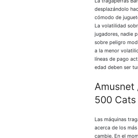
La tragaperras Bar
desplazándolo haci
cómodo de juguete
La volatilidad sob
jugadores, nadie p
sobre peligro mod
a la menor volatil
líneas de pago act
edad deben ser tus
Amusnet 
500 Cats
Las máquinas tragap
acerca de los más 
cambie. En el mome