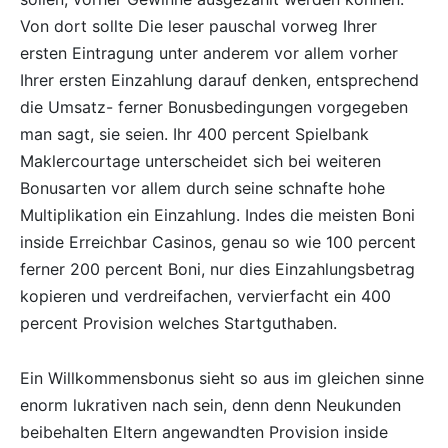
Von dort sollte Die leser pauschal vorweg Ihrer
ersten Eintragung unter anderem vor allem vorher
Ihrer ersten Einzahlung darauf denken, entsprechend
die Umsatz- ferner Bonusbedingungen vorgegeben
man sagt, sie seien. Ihr 400 percent Spielbank
Maklercourtage unterscheidet sich bei weiteren
Bonusarten vor allem durch seine schnafte hohe
Multiplikation ein Einzahlung. Indes die meisten Boni
inside Erreichbar Casinos, genau so wie 100 percent
ferner 200 percent Boni, nur dies Einzahlungsbetrag
kopieren und verdreifachen, vervierfacht ein 400
percent Provision welches Startguthaben.
Ein Willkommensbonus sieht so aus im gleichen sinne
enorm lukrativen nach sein, denn denn Neukunden
beibehalten Eltern angewandten Provision inside