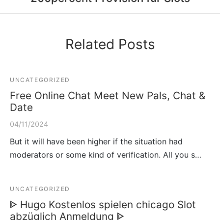
Related Posts
UNCATEGORIZED
Free Online Chat Meet New Pals, Chat &
Date
04/11/2024
But it will have been higher if the situation had
moderators or some kind of verification. All you s…
UNCATEGORIZED
ᐈ Hugo Kostenlos spielen chicago Slot
abzüglich Anmeldung ᐈ