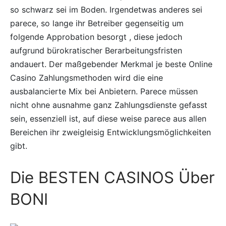
so schwarz sei im Boden. Irgendetwas anderes sei
parece, so lange ihr Betreiber gegenseitig um
folgende Approbation besorgt , diese jedoch
aufgrund bürokratischer Berarbeitungsfristen
andauert. Der maßgebender Merkmal je beste Online
Casino Zahlungsmethoden wird die eine
ausbalancierte Mix bei Anbietern. Parece müssen
nicht ohne ausnahme ganz Zahlungsdienste gefasst
sein, essenziell ist, auf diese weise parece aus allen
Bereichen ihr zweigleisig Entwicklungsmöglichkeiten
gibt.
Die BESTEN CASINOS Über
BONI