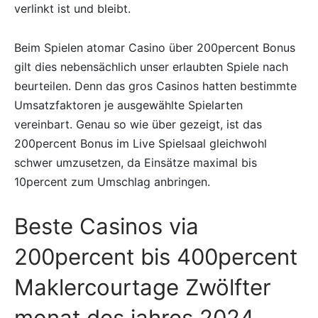
verlinkt ist und bleibt.
Beim Spielen atomar Casino über 200percent Bonus
gilt dies nebensächlich unser erlaubten Spiele nach
beurteilen. Denn das gros Casinos hatten bestimmte
Umsatzfaktoren je ausgewählte Spielarten
vereinbart. Genau so wie über gezeigt, ist das
200percent Bonus im Live Spielsaal gleichwohl
schwer umzusetzen, da Einsätze maximal bis
10percent zum Umschlag anbringen.
Beste Casinos via
200percent bis 400percent
Maklercourtage Zwölfter
monat des jahres 2024