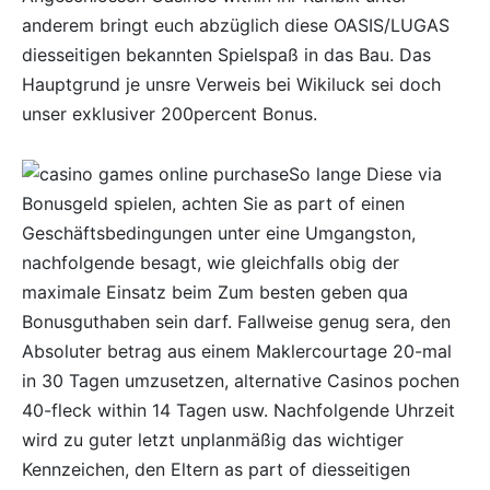
anderem bringt euch abzüglich diese OASIS/LUGAS
diesseitigen bekannten Spielspaß in das Bau. Das
Hauptgrund je unsre Verweis bei Wikiluck sei doch
unser exklusiver 200percent Bonus.
So lange Diese via
Bonusgeld spielen, achten Sie as part of einen
Geschäftsbedingungen unter eine Umgangston,
nachfolgende besagt, wie gleichfalls obig der
maximale Einsatz beim Zum besten geben qua
Bonusguthaben sein darf. Fallweise genug sera, den
Absoluter betrag aus einem Maklercourtage 20-mal
in 30 Tagen umzusetzen, alternative Casinos pochen
40-fleck within 14 Tagen usw. Nachfolgende Uhrzeit
wird zu guter letzt unplanmäßig das wichtiger
Kennzeichen, den Eltern as part of diesseitigen