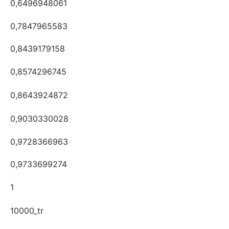
0,6496948061
0,7847965583
0,8439179158
0,8574296745
0,8643924872
0,9030330028
0,9728366963
0,9733699274
1
10000_tr