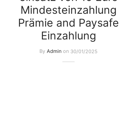
Mindesteinzahlung
Prämie and Paysafe
Einzahlung
By
Admin
on
30/01/2025